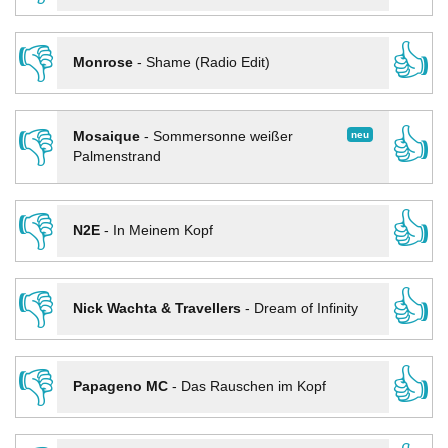
👎
👍
Monrose
-
Shame (Radio Edit)
👎
👍
neu
Mosaique
-
Sommersonne weißer
Palmenstrand
👎
👍
N2E
-
In Meinem Kopf
👎
👍
Nick Wachta & Travellers
-
Dream of Infinity
👎
👍
Papageno MC
-
Das Rauschen im Kopf