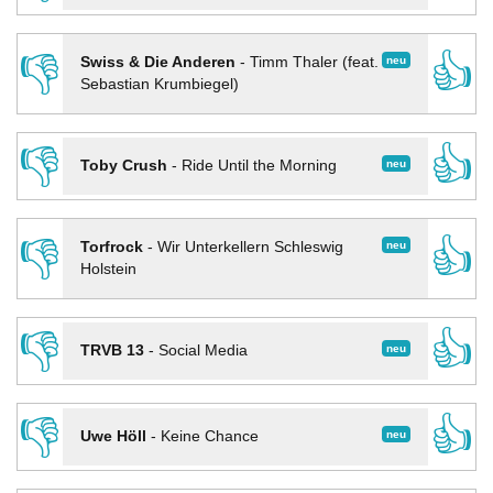
👎
👍
neu
Swiss & Die Anderen
-
Timm Thaler (feat.
Sebastian Krumbiegel)
👎
👍
neu
Toby Crush
-
Ride Until the Morning
👎
👍
neu
Torfrock
-
Wir Unterkellern Schleswig
Holstein
👎
👍
neu
TRVB 13
-
Social Media
👎
👍
neu
Uwe Höll
-
Keine Chance