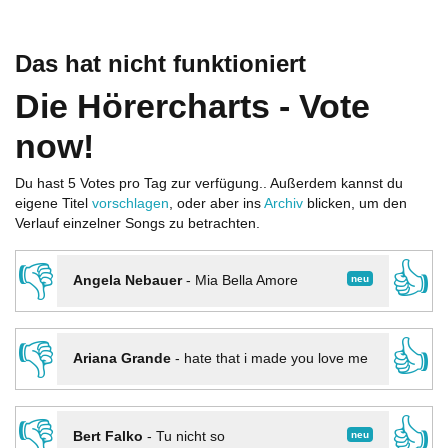
Das hat nicht funktioniert
Die Hörercharts - Vote
now!
Du hast 5 Votes pro Tag zur verfügung.. Außerdem kannst du
eigene Titel
vorschlagen
, oder aber ins
Archiv
blicken, um den
Verlauf einzelner Songs zu betrachten.
👎
👍
neu
Angela Nebauer
-
Mia Bella Amore
👎
👍
Ariana Grande
-
hate that i made you love me
👎
👍
neu
Bert Falko
-
Tu nicht so