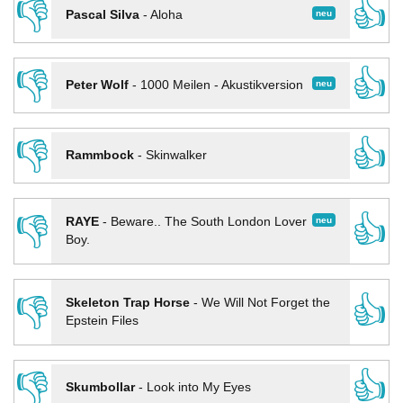
👎
👍
neu
Pascal Silva
-
Aloha
👎
👍
neu
Peter Wolf
-
1000 Meilen - Akustikversion
👎
👍
Rammbock
-
Skinwalker
👎
👍
neu
RAYE
-
Beware.. The South London Lover
Boy.
👎
👍
Skeleton Trap Horse
-
We Will Not Forget the
Epstein Files
👎
👍
Skumbollar
-
Look into My Eyes