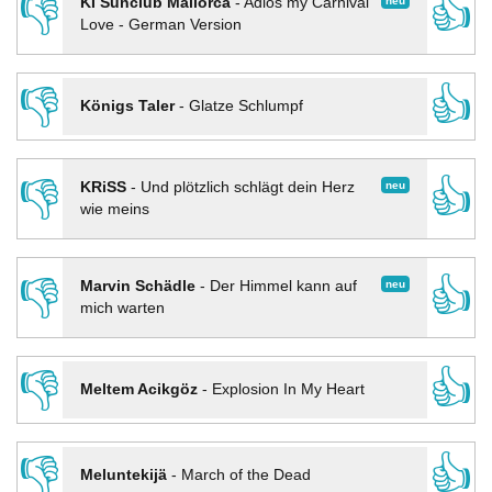
👎
👍
neu
KI Sunclub Mallorca
-
Adios my Carnival
Love - German Version
👎
👍
Königs Taler
-
Glatze Schlumpf
👎
👍
neu
KRiSS
-
Und plötzlich schlägt dein Herz
wie meins
👎
👍
neu
Marvin Schädle
-
Der Himmel kann auf
mich warten
👎
👍
Meltem Acikgöz
-
Explosion In My Heart
👎
👍
Meluntekijä
-
March of the Dead