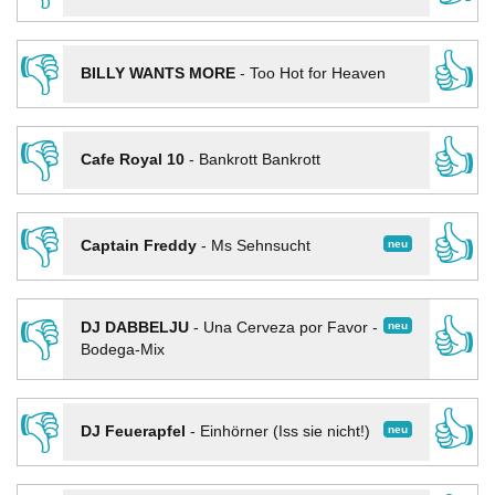
👎
👍
BILLY WANTS MORE
-
Too Hot for Heaven
👎
👍
Cafe Royal 10
-
Bankrott Bankrott
👎
👍
neu
Captain Freddy
-
Ms Sehnsucht
👎
👍
neu
DJ DABBELJU
-
Una Cerveza por Favor -
Bodega-Mix
👎
👍
neu
DJ Feuerapfel
-
Einhörner (Iss sie nicht!)