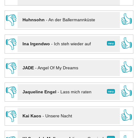
👎
👍
Huhnsohn
-
An der Ballermannküste
👎
👍
neu
Ina Irgendwo
-
Ich steh wieder auf
👎
👍
JADE
-
Angel Of My Dreams
👎
👍
neu
Jaqueline Engel
-
Lass mich raten
👎
👍
Kai Kaos
-
Unsere Nacht