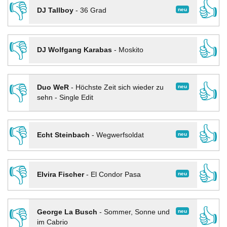
👎
👍
neu
DJ Tallboy
-
36 Grad
👎
👍
DJ Wolfgang Karabas
-
Moskito
👎
👍
neu
Duo WeR
-
Höchste Zeit sich wieder zu
sehn - Single Edit
👎
👍
neu
Echt Steinbach
-
Wegwerfsoldat
👎
👍
neu
Elvira Fischer
-
El Condor Pasa
👎
👍
neu
George La Busch
-
Sommer, Sonne und
im Cabrio