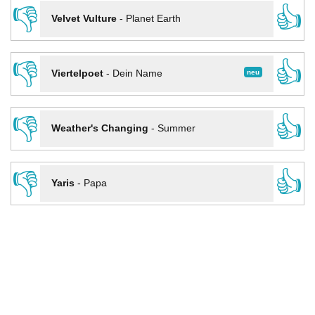
👎
👍
Velvet Vulture
-
Planet Earth
👎
👍
neu
Viertelpoet
-
Dein Name
👎
👍
Weather's Changing
-
Summer
👎
👍
Yaris
-
Papa