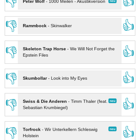
👎
👍
neu
Peter Wolf
-
1000 Meilen - Akustikversion
👎
👍
Rammbock
-
Skinwalker
👎
👍
Skeleton Trap Horse
-
We Will Not Forget the
Epstein Files
👎
👍
Skumbollar
-
Look into My Eyes
👎
👍
neu
Swiss & Die Anderen
-
Timm Thaler (feat.
Sebastian Krumbiegel)
👎
👍
neu
Torfrock
-
Wir Unterkellern Schleswig
Holstein