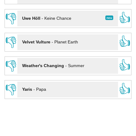
👎
👍
neu
Uwe Höll
-
Keine Chance
👎
👍
Velvet Vulture
-
Planet Earth
👎
👍
Weather's Changing
-
Summer
👎
👍
Yaris
-
Papa