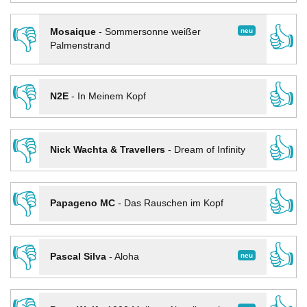
👎
👍
neu
Mosaique
-
Sommersonne weißer
Palmenstrand
👎
👍
N2E
-
In Meinem Kopf
👎
👍
Nick Wachta & Travellers
-
Dream of Infinity
👎
👍
Papageno MC
-
Das Rauschen im Kopf
👎
👍
neu
Pascal Silva
-
Aloha