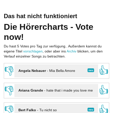
Das hat nicht funktioniert
Die Hörercharts - Vote
now!
Du hast 5 Votes pro Tag zur verfügung.. Außerdem kannst du
eigene Titel
vorschlagen
, oder aber ins
Archiv
blicken, um den
Verlauf einzelner Songs zu betrachten.
👎
👍
neu
Angela Nebauer
-
Mia Bella Amore
👎
👍
Ariana Grande
-
hate that i made you love me
👎
👍
neu
Bert Falko
-
Tu nicht so