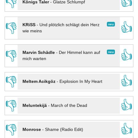
👎
👍
Königs Taler
-
Glatze Schlumpf
👎
👍
neu
KRiSS
-
Und plötzlich schlägt dein Herz
wie meins
👎
👍
neu
Marvin Schädle
-
Der Himmel kann auf
mich warten
👎
👍
Meltem Acikgöz
-
Explosion In My Heart
👎
👍
Meluntekijä
-
March of the Dead
👎
👍
Monrose
-
Shame (Radio Edit)