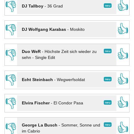
👎
👍
neu
DJ Tallboy
-
36 Grad
👎
👍
DJ Wolfgang Karabas
-
Moskito
👎
👍
neu
Duo WeR
-
Höchste Zeit sich wieder zu
sehn - Single Edit
👎
👍
neu
Echt Steinbach
-
Wegwerfsoldat
👎
👍
neu
Elvira Fischer
-
El Condor Pasa
👎
👍
neu
George La Busch
-
Sommer, Sonne und
im Cabrio