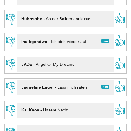
👎
👍
Huhnsohn
-
An der Ballermannküste
👎
👍
neu
Ina Irgendwo
-
Ich steh wieder auf
👎
👍
JADE
-
Angel Of My Dreams
👎
👍
neu
Jaqueline Engel
-
Lass mich raten
👎
👍
Kai Kaos
-
Unsere Nacht