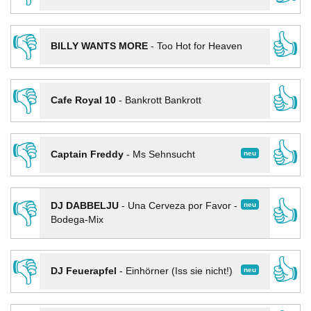
👎
👍
BILLY WANTS MORE
-
Too Hot for Heaven
👎
👍
Cafe Royal 10
-
Bankrott Bankrott
👎
👍
neu
Captain Freddy
-
Ms Sehnsucht
👎
👍
neu
DJ DABBELJU
-
Una Cerveza por Favor -
Bodega-Mix
👎
👍
neu
DJ Feuerapfel
-
Einhörner (Iss sie nicht!)