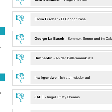
👎
Elvira Fischer
-
El Condor Pasa
👎
George La Busch
-
Sommer, Sonne und im Cab
.
👎
Huhnsohn
-
An der Ballermannküste
👎
Ina Irgendwo
-
Ich steh wieder auf
n
👎
JADE
-
Angel Of My Dreams