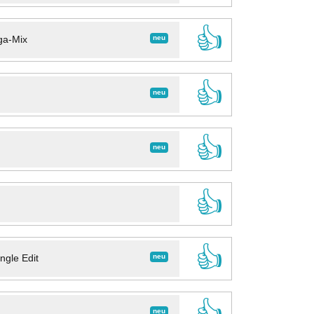
👍
neu
ga-Mix
👍
neu
👍
neu
👍
👍
neu
ngle Edit
👍
neu