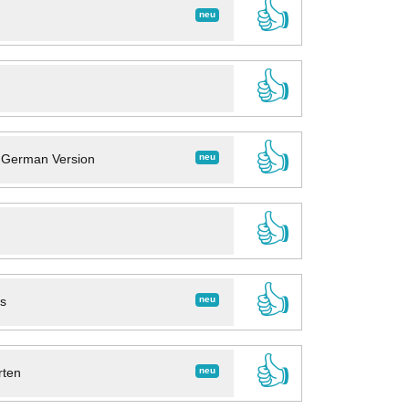
👍
neu
👍
👍
neu
- German Version
👍
👍
neu
ns
👍
neu
rten