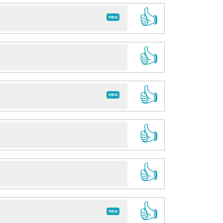
👍
neu
👍
👍
neu
👍
👍
👍
neu