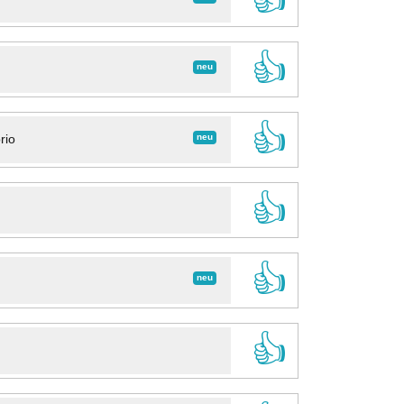
👍
neu
👍
neu
rio
👍
👍
neu
👍