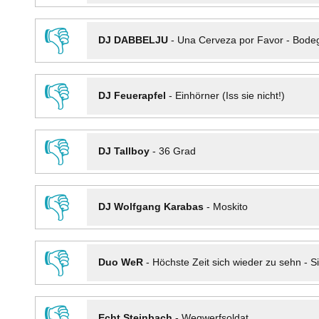
👎
DJ DABBELJU
-
Una Cerveza por Favor - Bode
👎
DJ Feuerapfel
-
Einhörner (Iss sie nicht!)
👎
DJ Tallboy
-
36 Grad
👎
DJ Wolfgang Karabas
-
Moskito
👎
Duo WeR
-
Höchste Zeit sich wieder zu sehn - Si
👎
Echt Steinbach
-
Wegwerfsoldat