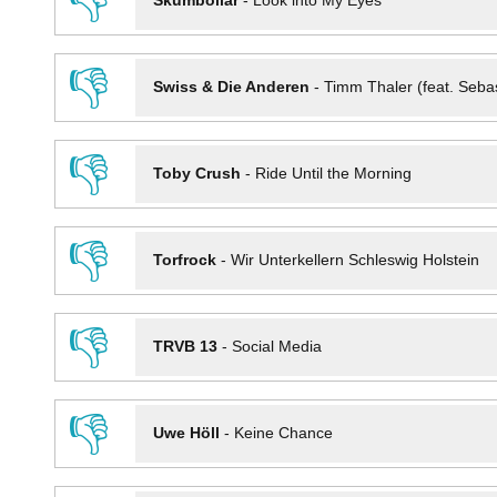
👎
Skumbollar
-
Look into My Eyes
👎
Swiss & Die Anderen
-
Timm Thaler (feat. Seba
👎
Toby Crush
-
Ride Until the Morning
👎
Torfrock
-
Wir Unterkellern Schleswig Holstein
👎
TRVB 13
-
Social Media
👎
Uwe Höll
-
Keine Chance