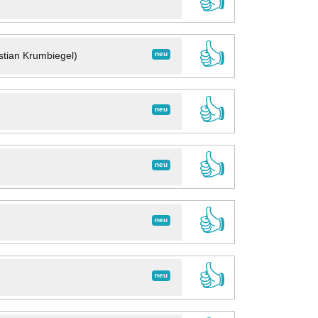
👍
👍
neu
stian Krumbiegel)
👍
neu
👍
neu
👍
neu
👍
neu