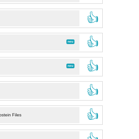
👍
👍
neu
👍
neu
👍
👍
stein Files