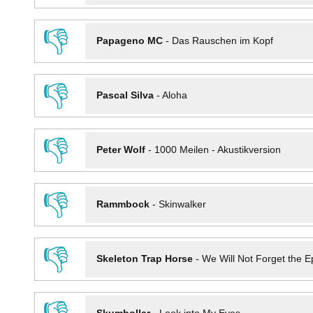
👎
Papageno MC
-
Das Rauschen im Kopf
👎
Pascal Silva
-
Aloha
👎
Peter Wolf
-
1000 Meilen - Akustikversion
👎
Rammbock
-
Skinwalker
👎
Skeleton Trap Horse
-
We Will Not Forget the Ep