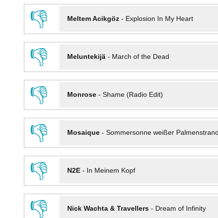
👎
Meltem Acikgöz
-
Explosion In My Heart
👎
Meluntekijä
-
March of the Dead
👎
Monrose
-
Shame (Radio Edit)
👎
Mosaique
-
Sommersonne weißer Palmenstran
👎
N2E
-
In Meinem Kopf
👎
Nick Wachta & Travellers
-
Dream of Infinity