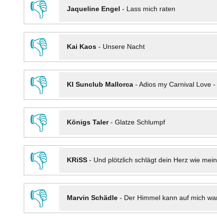
👎
Jaqueline Engel
-
Lass mich raten
👎
Kai Kaos
-
Unsere Nacht
👎
KI Sunclub Mallorca
-
Adios my Carnival Love 
👎
Königs Taler
-
Glatze Schlumpf
👎
KRiSS
-
Und plötzlich schlägt dein Herz wie mei
👎
Marvin Schädle
-
Der Himmel kann auf mich wa