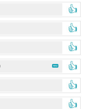
👍
👍
👍
👍
neu
d
👍
👍