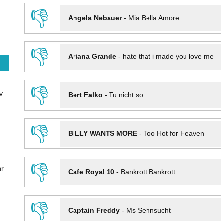
👎
Angela Nebauer
-
Mia Bella Amore
👎
Ariana Grande
-
hate that i made you love me
👎
v
Bert Falko
-
Tu nicht so
👎
BILLY WANTS MORE
-
Too Hot for Heaven
👎
hr
Cafe Royal 10
-
Bankrott Bankrott
👎
Captain Freddy
-
Ms Sehnsucht