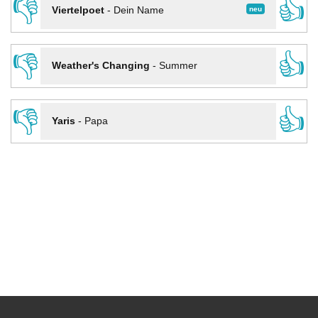
👎
👍
neu
Viertelpoet
-
Dein Name
👎
👍
Weather's Changing
-
Summer
👎
👍
Yaris
-
Papa