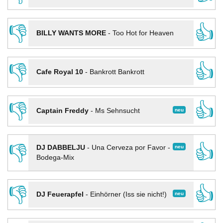
👎
👍
BILLY WANTS MORE
-
Too Hot for Heaven
👎
👍
Cafe Royal 10
-
Bankrott Bankrott
👎
👍
neu
Captain Freddy
-
Ms Sehnsucht
👎
👍
neu
DJ DABBELJU
-
Una Cerveza por Favor -
Bodega-Mix
👎
👍
neu
DJ Feuerapfel
-
Einhörner (Iss sie nicht!)