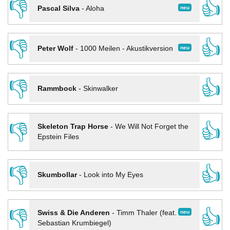
👎
👍
neu
Pascal Silva
-
Aloha
👎
👍
neu
Peter Wolf
-
1000 Meilen - Akustikversion
👎
👍
Rammbock
-
Skinwalker
👎
👍
Skeleton Trap Horse
-
We Will Not Forget the
Epstein Files
👎
👍
Skumbollar
-
Look into My Eyes
👎
👍
neu
Swiss & Die Anderen
-
Timm Thaler (feat.
Sebastian Krumbiegel)