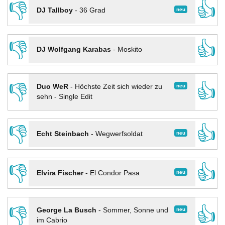
👎
👍
neu
DJ Tallboy
-
36 Grad
👎
👍
DJ Wolfgang Karabas
-
Moskito
👎
👍
neu
Duo WeR
-
Höchste Zeit sich wieder zu
sehn - Single Edit
👎
👍
neu
Echt Steinbach
-
Wegwerfsoldat
👎
👍
neu
Elvira Fischer
-
El Condor Pasa
👎
👍
neu
George La Busch
-
Sommer, Sonne und
im Cabrio