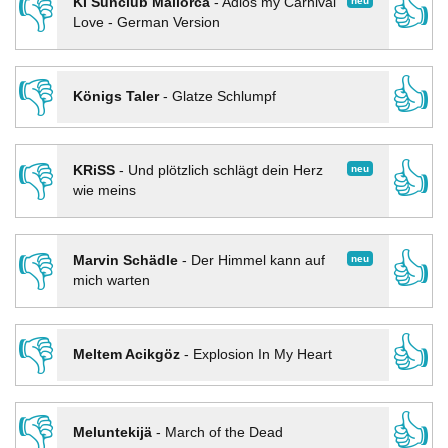
👎
👍
neu
KI Sunclub Mallorca
-
Adios my Carnival
Love - German Version
👎
👍
Königs Taler
-
Glatze Schlumpf
👎
👍
neu
KRiSS
-
Und plötzlich schlägt dein Herz
wie meins
👎
👍
neu
Marvin Schädle
-
Der Himmel kann auf
mich warten
👎
👍
Meltem Acikgöz
-
Explosion In My Heart
👎
👍
Meluntekijä
-
March of the Dead