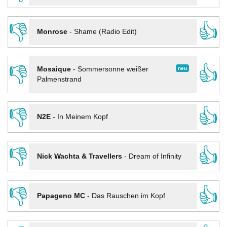
👎
👍
Monrose
-
Shame (Radio Edit)
👎
👍
neu
Mosaique
-
Sommersonne weißer
Palmenstrand
👎
👍
N2E
-
In Meinem Kopf
👎
👍
Nick Wachta & Travellers
-
Dream of Infinity
👎
👍
Papageno MC
-
Das Rauschen im Kopf