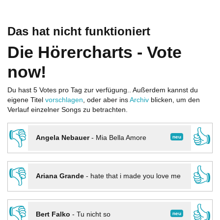
Das hat nicht funktioniert
Die Hörercharts - Vote
now!
Du hast 5 Votes pro Tag zur verfügung.. Außerdem kannst du
eigene Titel
vorschlagen
, oder aber ins
Archiv
blicken, um den
Verlauf einzelner Songs zu betrachten.
👎
👍
neu
Angela Nebauer
-
Mia Bella Amore
👎
👍
Ariana Grande
-
hate that i made you love me
👎
👍
neu
Bert Falko
-
Tu nicht so