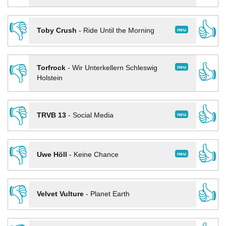
👎
👍
neu
Toby Crush
-
Ride Until the Morning
👎
👍
neu
Torfrock
-
Wir Unterkellern Schleswig
Holstein
👎
👍
neu
TRVB 13
-
Social Media
👎
👍
neu
Uwe Höll
-
Keine Chance
👎
👍
Velvet Vulture
-
Planet Earth