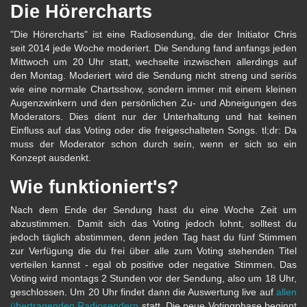
Die Hörercharts
"Die Hörercharts" ist eine Radiosendung, die der Initiator Chris
seit 2014 jede Woche moderiert. Die Sendung fand anfangs jeden
Mittwoch um 20 Uhr statt, wechselte inzwischen allerdings auf
den Montag. Moderiert wird die Sendung nicht streng und seriös
wie eine normale Chartsshow, sondern immer mit einem kleinen
Augenzwinkern und den persönlichen Zu- und Abneigungen des
Moderators. Dies dient nur der Unterhaltung und hat keinen
Einfluss auf das Voting oder die freigeschalteten Songs. tl;dr: Da
muss der Moderator schon durch sein, wenn er sich so ein
Konzept ausdenkt.
Wie funktioniert's?
Nach dem Ende der Sendung hast du eine Woche Zeit um
abzustimmen. Damit sich das Voting jedoch lohnt, solltest du
jedoch täglich abstimmen, denn jeden Tag hast du fünf Stimmen
zur Verfügung die du frei über alle zum Voting stehenden Titel
verteilen kannst - egal ob positive oder negative Stimmen. Das
Voting wird montags 2 Stunden vor der Sendung, also um 18 Uhr,
geschlossen. Um 20 Uhr findet dann die Auswertung live auf
allen
übertragenden Radiosendern
statt. Die neue Votingphase beginnt