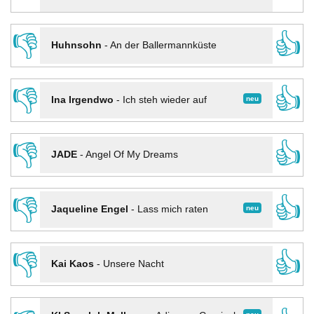
👎
👍
Huhnsohn
-
An der Ballermannküste
👎
👍
neu
Ina Irgendwo
-
Ich steh wieder auf
👎
👍
JADE
-
Angel Of My Dreams
👎
👍
neu
Jaqueline Engel
-
Lass mich raten
👎
👍
Kai Kaos
-
Unsere Nacht