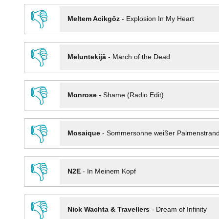
👎
Meltem Acikgöz
-
Explosion In My Heart
👎
Meluntekijä
-
March of the Dead
👎
Monrose
-
Shame (Radio Edit)
👎
Mosaique
-
Sommersonne weißer Palmenstran
👎
N2E
-
In Meinem Kopf
👎
Nick Wachta & Travellers
-
Dream of Infinity