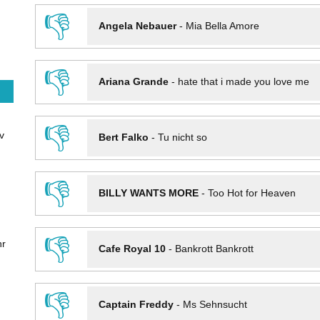
👎
Angela Nebauer
-
Mia Bella Amore
👎
Ariana Grande
-
hate that i made you love me
👎
v
Bert Falko
-
Tu nicht so
👎
BILLY WANTS MORE
-
Too Hot for Heaven
👎
hr
Cafe Royal 10
-
Bankrott Bankrott
👎
Captain Freddy
-
Ms Sehnsucht