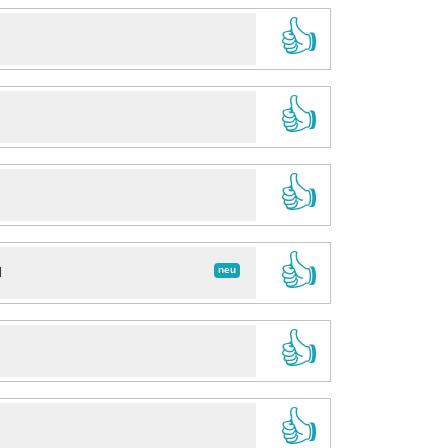
👍
👍
👍
👍
neu
d
👍
👍