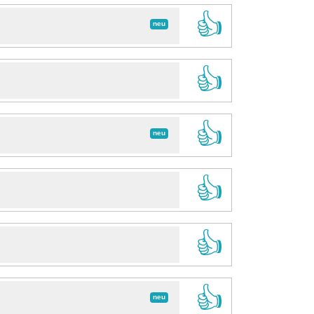
👍
neu
👍
👍
neu
👍
👍
👍
neu