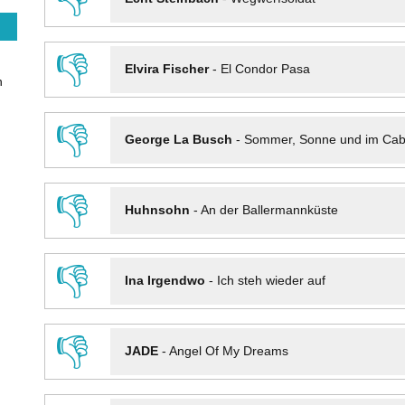
👎
Elvira Fischer
-
El Condor Pasa
n
👎
George La Busch
-
Sommer, Sonne und im Cab
👎
Huhnsohn
-
An der Ballermannküste
👎
Ina Irgendwo
-
Ich steh wieder auf
👎
JADE
-
Angel Of My Dreams