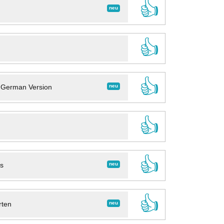
👍
neu
👍
👍
neu
- German Version
👍
👍
neu
ns
👍
neu
rten