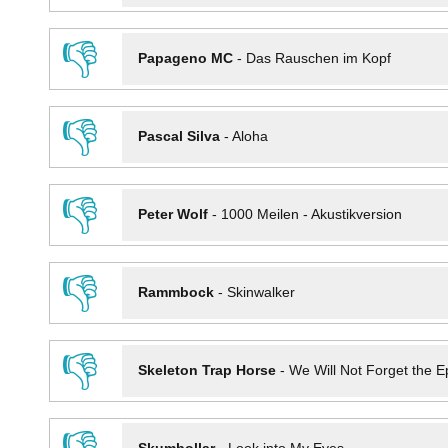
👎
Papageno MC
-
Das Rauschen im Kopf
👎
Pascal Silva
-
Aloha
👎
Peter Wolf
-
1000 Meilen - Akustikversion
👎
Rammbock
-
Skinwalker
👎
Skeleton Trap Horse
-
We Will Not Forget the Ep