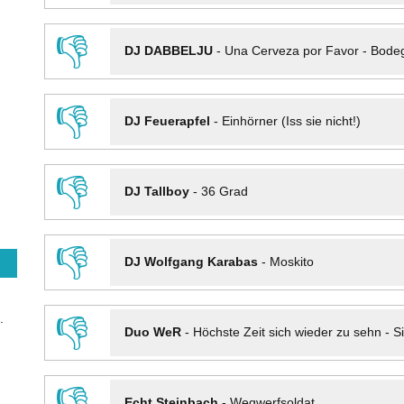
👎
DJ DABBELJU
-
Una Cerveza por Favor - Bode
👎
DJ Feuerapfel
-
Einhörner (Iss sie nicht!)
👎
DJ Tallboy
-
36 Grad
👎
DJ Wolfgang Karabas
-
Moskito
.
👎
Duo WeR
-
Höchste Zeit sich wieder zu sehn - Si
👎
Echt Steinbach
-
Wegwerfsoldat