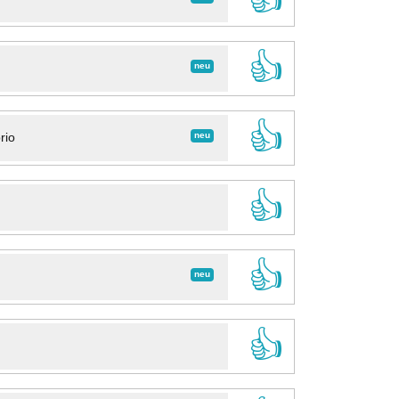
👍
neu
👍
neu
rio
👍
👍
neu
👍