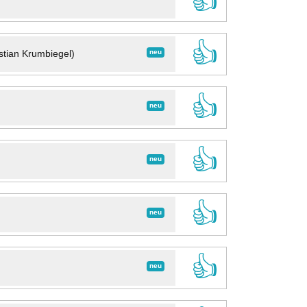
👍
👍
neu
stian Krumbiegel)
👍
neu
👍
neu
👍
neu
👍
neu