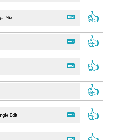
👍
neu
ga-Mix
👍
neu
👍
neu
👍
👍
neu
ngle Edit
👍
neu