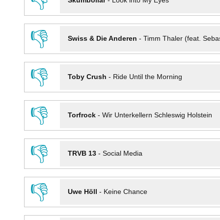
👎
Skumbollar
-
Look into My Eyes
👎
Swiss & Die Anderen
-
Timm Thaler (feat. Seba
👎
Toby Crush
-
Ride Until the Morning
👎
Torfrock
-
Wir Unterkellern Schleswig Holstein
👎
TRVB 13
-
Social Media
👎
Uwe Höll
-
Keine Chance