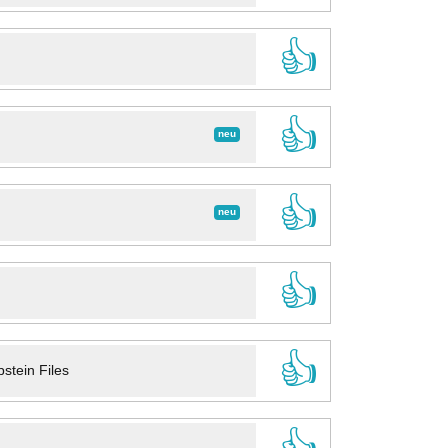
👍
👍
neu
👍
neu
👍
👍
stein Files