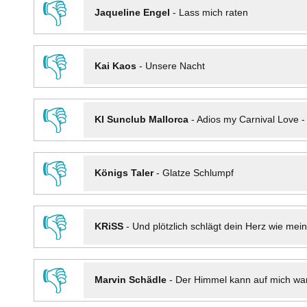
👎
Jaqueline Engel
-
Lass mich raten
👎
Kai Kaos
-
Unsere Nacht
👎
KI Sunclub Mallorca
-
Adios my Carnival Love 
👎
Königs Taler
-
Glatze Schlumpf
👎
KRiSS
-
Und plötzlich schlägt dein Herz wie mei
👎
Marvin Schädle
-
Der Himmel kann auf mich wa