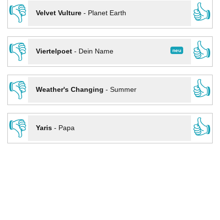
👎
👍
Velvet Vulture
-
Planet Earth
👎
👍
neu
Viertelpoet
-
Dein Name
👎
👍
Weather's Changing
-
Summer
👎
👍
Yaris
-
Papa