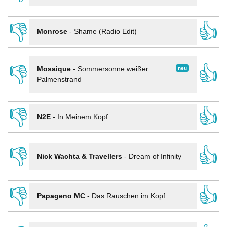
👎
👍
Monrose
-
Shame (Radio Edit)
👎
👍
neu
Mosaique
-
Sommersonne weißer
Palmenstrand
👎
👍
N2E
-
In Meinem Kopf
👎
👍
Nick Wachta & Travellers
-
Dream of Infinity
👎
👍
Papageno MC
-
Das Rauschen im Kopf