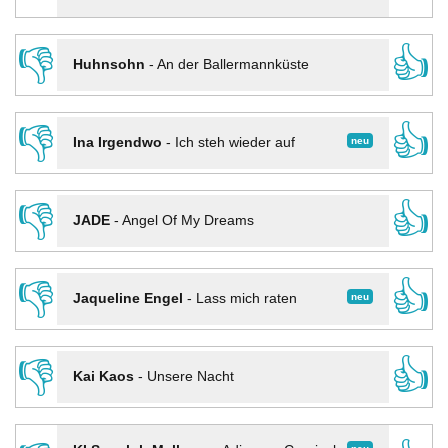
👎
👍
Huhnsohn
-
An der Ballermannküste
👎
👍
neu
Ina Irgendwo
-
Ich steh wieder auf
👎
👍
JADE
-
Angel Of My Dreams
👎
👍
neu
Jaqueline Engel
-
Lass mich raten
👎
👍
Kai Kaos
-
Unsere Nacht