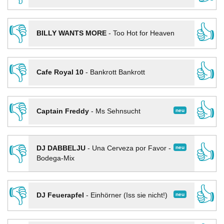
👎
👍
BILLY WANTS MORE
-
Too Hot for Heaven
👎
👍
Cafe Royal 10
-
Bankrott Bankrott
👎
👍
neu
Captain Freddy
-
Ms Sehnsucht
👎
👍
neu
DJ DABBELJU
-
Una Cerveza por Favor -
Bodega-Mix
👎
👍
neu
DJ Feuerapfel
-
Einhörner (Iss sie nicht!)