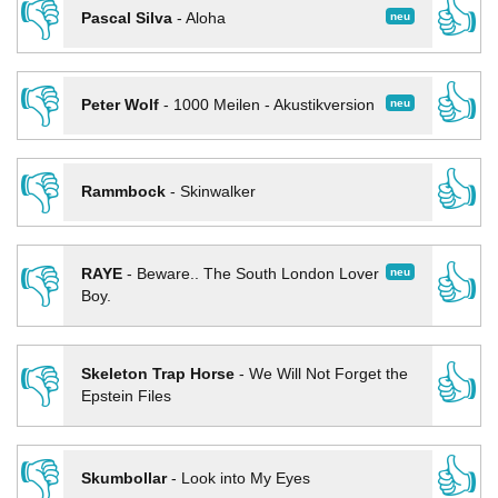
👎
👍
neu
Pascal Silva
-
Aloha
👎
👍
neu
Peter Wolf
-
1000 Meilen - Akustikversion
👎
👍
Rammbock
-
Skinwalker
👎
👍
neu
RAYE
-
Beware.. The South London Lover
Boy.
👎
👍
Skeleton Trap Horse
-
We Will Not Forget the
Epstein Files
👎
👍
Skumbollar
-
Look into My Eyes