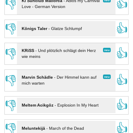
👎
👍
neu
KI Sunclub Mallorca
-
Adios my Carnival
Love - German Version
👎
👍
Königs Taler
-
Glatze Schlumpf
👎
👍
neu
KRiSS
-
Und plötzlich schlägt dein Herz
wie meins
👎
👍
neu
Marvin Schädle
-
Der Himmel kann auf
mich warten
👎
👍
Meltem Acikgöz
-
Explosion In My Heart
👎
👍
Meluntekijä
-
March of the Dead