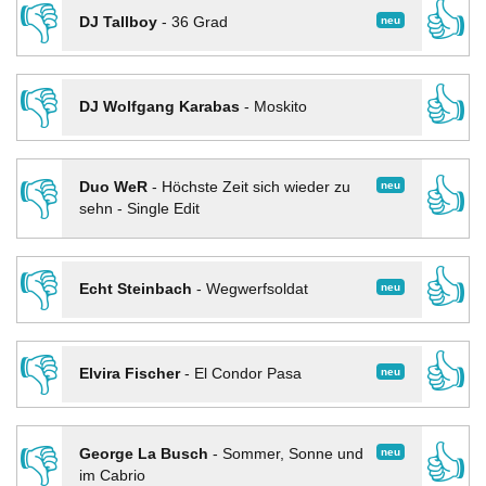
👎
👍
neu
DJ Tallboy
-
36 Grad
👎
👍
DJ Wolfgang Karabas
-
Moskito
👎
👍
neu
Duo WeR
-
Höchste Zeit sich wieder zu
sehn - Single Edit
👎
👍
neu
Echt Steinbach
-
Wegwerfsoldat
👎
👍
neu
Elvira Fischer
-
El Condor Pasa
👎
👍
neu
George La Busch
-
Sommer, Sonne und
im Cabrio