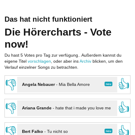
Das hat nicht funktioniert
Die Hörercharts - Vote
now!
Du hast 5 Votes pro Tag zur verfügung.. Außerdem kannst du
eigene Titel
vorschlagen
, oder aber ins
Archiv
blicken, um den
Verlauf einzelner Songs zu betrachten.
👎
👍
neu
Angela Nebauer
-
Mia Bella Amore
👎
👍
Ariana Grande
-
hate that i made you love me
👎
👍
neu
Bert Falko
-
Tu nicht so