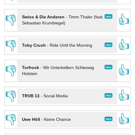
👎
👍
neu
Swiss & Die Anderen
-
Timm Thaler (feat.
Sebastian Krumbiegel)
👎
👍
neu
Toby Crush
-
Ride Until the Morning
👎
👍
neu
Torfrock
-
Wir Unterkellern Schleswig
Holstein
👎
👍
neu
TRVB 13
-
Social Media
👎
👍
neu
Uwe Höll
-
Keine Chance