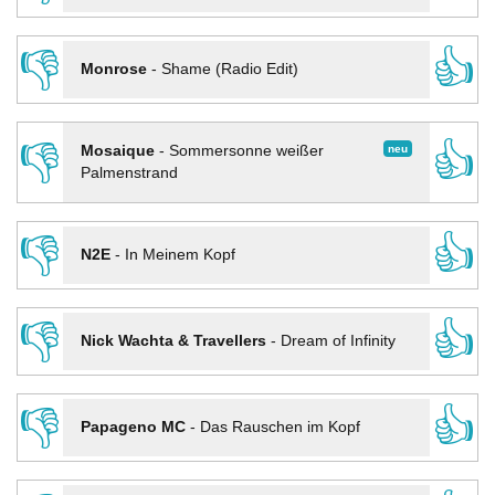
👎
👍
Monrose
-
Shame (Radio Edit)
👎
👍
neu
Mosaique
-
Sommersonne weißer
Palmenstrand
👎
👍
N2E
-
In Meinem Kopf
👎
👍
Nick Wachta & Travellers
-
Dream of Infinity
👎
👍
Papageno MC
-
Das Rauschen im Kopf