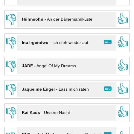
👎
👍
Huhnsohn
-
An der Ballermannküste
👎
👍
neu
Ina Irgendwo
-
Ich steh wieder auf
👎
👍
JADE
-
Angel Of My Dreams
👎
👍
neu
Jaqueline Engel
-
Lass mich raten
👎
👍
Kai Kaos
-
Unsere Nacht