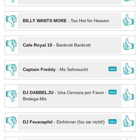
👎
👍
BILLY WANTS MORE
-
Too Hot for Heaven
👎
👍
Cafe Royal 10
-
Bankrott Bankrott
👎
👍
neu
Captain Freddy
-
Ms Sehnsucht
👎
👍
neu
DJ DABBELJU
-
Una Cerveza por Favor -
Bodega-Mix
👎
👍
neu
DJ Feuerapfel
-
Einhörner (Iss sie nicht!)