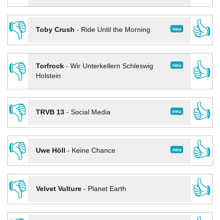
👎
👍
neu
Toby Crush
-
Ride Until the Morning
👎
👍
neu
Torfrock
-
Wir Unterkellern Schleswig
Holstein
👎
👍
neu
TRVB 13
-
Social Media
👎
👍
neu
Uwe Höll
-
Keine Chance
👎
👍
Velvet Vulture
-
Planet Earth