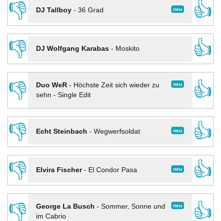
👎
👍
neu
DJ Tallboy
-
36 Grad
👎
👍
DJ Wolfgang Karabas
-
Moskito
👎
👍
neu
Duo WeR
-
Höchste Zeit sich wieder zu
sehn - Single Edit
👎
👍
neu
Echt Steinbach
-
Wegwerfsoldat
👎
👍
neu
Elvira Fischer
-
El Condor Pasa
👎
👍
neu
George La Busch
-
Sommer, Sonne und
im Cabrio