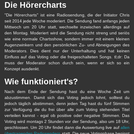
Die Hörercharts
"Die Hörercharts" ist eine Radiosendung, die der Initiator Chris
seit 2014 jede Woche moderiert. Die Sendung fand anfangs jeden
Mittwoch um 20 Uhr statt, wechselte inzwischen allerdings auf
den Montag. Moderiert wird die Sendung nicht streng und seriös
wie eine normale Chartsshow, sondern immer mit einem kleinen
Augenzwinkern und den persönlichen Zu- und Abneigungen des
Moderators. Dies dient nur der Unterhaltung und hat keinen
Einfluss auf das Voting oder die freigeschalteten Songs. tl;dr: Da
muss der Moderator schon durch sein, wenn er sich so ein
Konzept ausdenkt.
Wie funktioniert's?
Nach dem Ende der Sendung hast du eine Woche Zeit um
abzustimmen. Damit sich das Voting jedoch lohnt, solltest du
jedoch täglich abstimmen, denn jeden Tag hast du fünf Stimmen
zur Verfügung die du frei über alle zum Voting stehenden Titel
verteilen kannst - egal ob positive oder negative Stimmen. Das
Voting wird montags 2 Stunden vor der Sendung, also um 18 Uhr,
geschlossen. Um 20 Uhr findet dann die Auswertung live auf
allen
übertragenden Radiosendern
statt. Die neue Votingphase beginnt