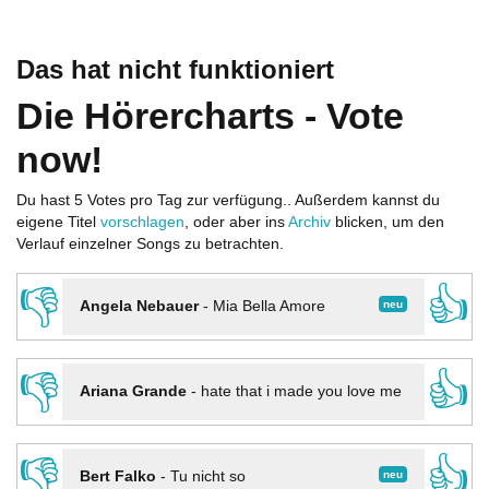
Das hat nicht funktioniert
Die Hörercharts - Vote
now!
Du hast 5 Votes pro Tag zur verfügung.. Außerdem kannst du
eigene Titel
vorschlagen
, oder aber ins
Archiv
blicken, um den
Verlauf einzelner Songs zu betrachten.
👎
👍
neu
Angela Nebauer
-
Mia Bella Amore
👎
👍
Ariana Grande
-
hate that i made you love me
👎
👍
neu
Bert Falko
-
Tu nicht so