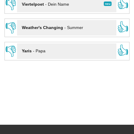
👎
👍
neu
Viertelpoet
-
Dein Name
👎
👍
Weather's Changing
-
Summer
👎
👍
Yaris
-
Papa