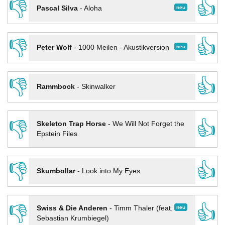
👎
👍
neu
Pascal Silva
-
Aloha
👎
👍
neu
Peter Wolf
-
1000 Meilen - Akustikversion
👎
👍
Rammbock
-
Skinwalker
👎
👍
Skeleton Trap Horse
-
We Will Not Forget the
Epstein Files
👎
👍
Skumbollar
-
Look into My Eyes
👎
👍
neu
Swiss & Die Anderen
-
Timm Thaler (feat.
Sebastian Krumbiegel)