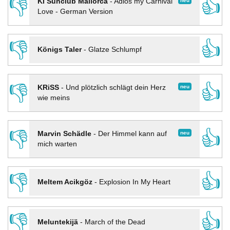
👎
👍
neu
KI Sunclub Mallorca
-
Adios my Carnival
Love - German Version
👎
👍
Königs Taler
-
Glatze Schlumpf
👎
👍
neu
KRiSS
-
Und plötzlich schlägt dein Herz
wie meins
👎
👍
neu
Marvin Schädle
-
Der Himmel kann auf
mich warten
👎
👍
Meltem Acikgöz
-
Explosion In My Heart
👎
👍
Meluntekijä
-
March of the Dead