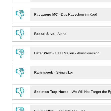
👎
Papageno MC
-
Das Rauschen im Kopf
👎
Pascal Silva
-
Aloha
👎
Peter Wolf
-
1000 Meilen - Akustikversion
👎
Rammbock
-
Skinwalker
👎
Skeleton Trap Horse
-
We Will Not Forget the Ep