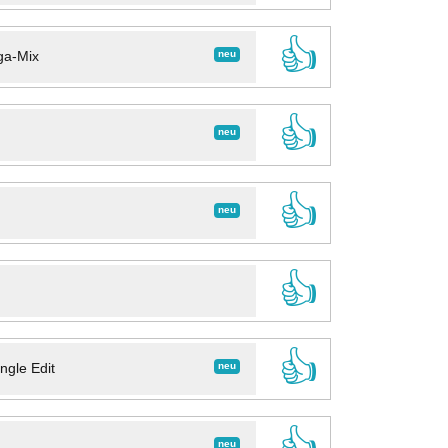
👍
neu
ga-Mix
👍
neu
👍
neu
👍
👍
neu
ngle Edit
👍
neu