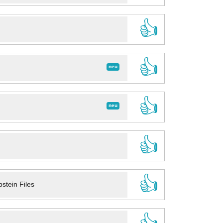
👍
👍
neu
👍
neu
👍
👍
stein Files