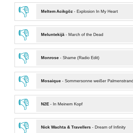
👎
Meltem Acikgöz
-
Explosion In My Heart
👎
Meluntekijä
-
March of the Dead
👎
Monrose
-
Shame (Radio Edit)
👎
Mosaique
-
Sommersonne weißer Palmenstran
👎
N2E
-
In Meinem Kopf
👎
Nick Wachta & Travellers
-
Dream of Infinity