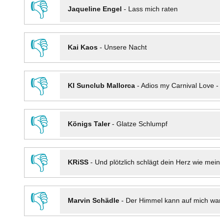
👎
Jaqueline Engel
-
Lass mich raten
👎
Kai Kaos
-
Unsere Nacht
👎
KI Sunclub Mallorca
-
Adios my Carnival Love 
👎
Königs Taler
-
Glatze Schlumpf
👎
KRiSS
-
Und plötzlich schlägt dein Herz wie mei
👎
Marvin Schädle
-
Der Himmel kann auf mich wa