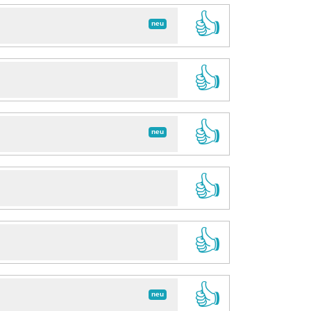
👍
neu
👍
👍
neu
👍
👍
👍
neu