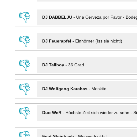
👎
DJ DABBELJU
-
Una Cerveza por Favor - Bode
👎
DJ Feuerapfel
-
Einhörner (Iss sie nicht!)
👎
DJ Tallboy
-
36 Grad
👎
DJ Wolfgang Karabas
-
Moskito
👎
Duo WeR
-
Höchste Zeit sich wieder zu sehn - Si
👎
Echt Steinbach
-
Wegwerfsoldat