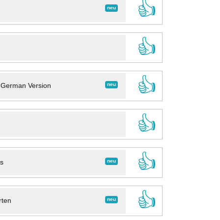
👍
neu
👍
👍
neu
- German Version
👍
👍
neu
ns
👍
neu
rten