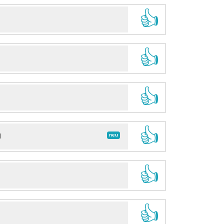
👍
👍
👍
👍
neu
d
👍
👍