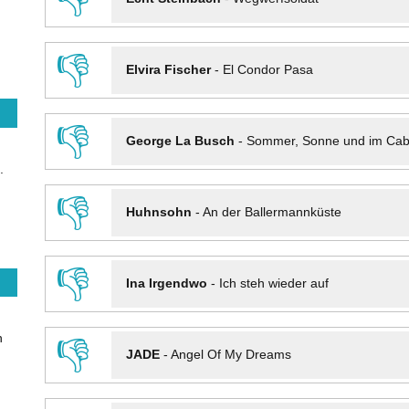
👎
Elvira Fischer
-
El Condor Pasa
👎
George La Busch
-
Sommer, Sonne und im Cab
.
👎
Huhnsohn
-
An der Ballermannküste
👎
Ina Irgendwo
-
Ich steh wieder auf
n
👎
JADE
-
Angel Of My Dreams