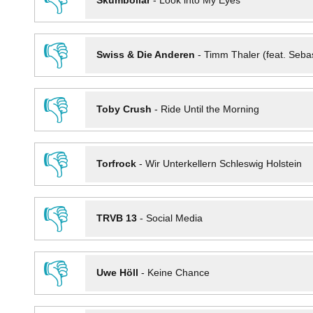
👎
Skumbollar
-
Look into My Eyes
👎
Swiss & Die Anderen
-
Timm Thaler (feat. Seba
👎
Toby Crush
-
Ride Until the Morning
👎
Torfrock
-
Wir Unterkellern Schleswig Holstein
👎
TRVB 13
-
Social Media
👎
Uwe Höll
-
Keine Chance