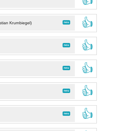
👍
👍
neu
stian Krumbiegel)
👍
neu
👍
neu
👍
neu
👍
neu