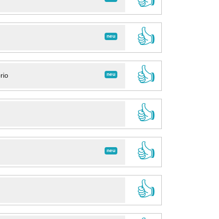
👍
neu
👍
neu
rio
👍
👍
neu
👍