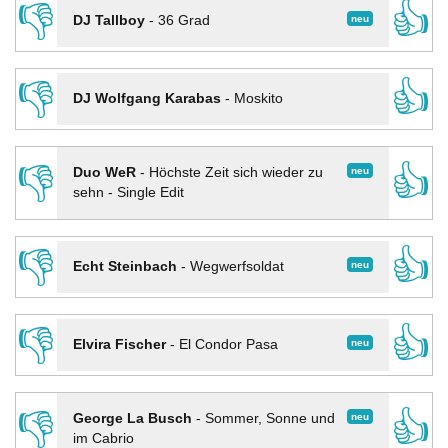
👎
👍
neu
DJ Tallboy
-
36 Grad
👎
👍
DJ Wolfgang Karabas
-
Moskito
👎
👍
neu
Duo WeR
-
Höchste Zeit sich wieder zu
sehn - Single Edit
👎
👍
neu
Echt Steinbach
-
Wegwerfsoldat
👎
👍
neu
Elvira Fischer
-
El Condor Pasa
👎
👍
neu
George La Busch
-
Sommer, Sonne und
im Cabrio