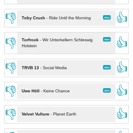
👎
👍
neu
Toby Crush
-
Ride Until the Morning
👎
👍
neu
Torfrock
-
Wir Unterkellern Schleswig
Holstein
👎
👍
neu
TRVB 13
-
Social Media
👎
👍
neu
Uwe Höll
-
Keine Chance
👎
👍
Velvet Vulture
-
Planet Earth