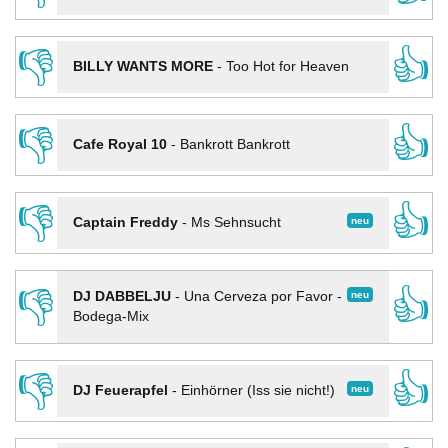
👎
👍
BILLY WANTS MORE
-
Too Hot for Heaven
👎
👍
Cafe Royal 10
-
Bankrott Bankrott
👎
👍
neu
Captain Freddy
-
Ms Sehnsucht
👎
👍
neu
DJ DABBELJU
-
Una Cerveza por Favor -
Bodega-Mix
👎
👍
neu
DJ Feuerapfel
-
Einhörner (Iss sie nicht!)