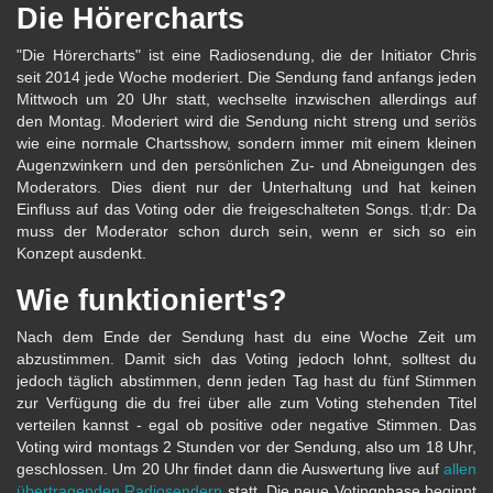
Die Hörercharts
"Die Hörercharts" ist eine Radiosendung, die der Initiator Chris
seit 2014 jede Woche moderiert. Die Sendung fand anfangs jeden
Mittwoch um 20 Uhr statt, wechselte inzwischen allerdings auf
den Montag. Moderiert wird die Sendung nicht streng und seriös
wie eine normale Chartsshow, sondern immer mit einem kleinen
Augenzwinkern und den persönlichen Zu- und Abneigungen des
Moderators. Dies dient nur der Unterhaltung und hat keinen
Einfluss auf das Voting oder die freigeschalteten Songs. tl;dr: Da
muss der Moderator schon durch sein, wenn er sich so ein
Konzept ausdenkt.
Wie funktioniert's?
Nach dem Ende der Sendung hast du eine Woche Zeit um
abzustimmen. Damit sich das Voting jedoch lohnt, solltest du
jedoch täglich abstimmen, denn jeden Tag hast du fünf Stimmen
zur Verfügung die du frei über alle zum Voting stehenden Titel
verteilen kannst - egal ob positive oder negative Stimmen. Das
Voting wird montags 2 Stunden vor der Sendung, also um 18 Uhr,
geschlossen. Um 20 Uhr findet dann die Auswertung live auf
allen
übertragenden Radiosendern
statt. Die neue Votingphase beginnt