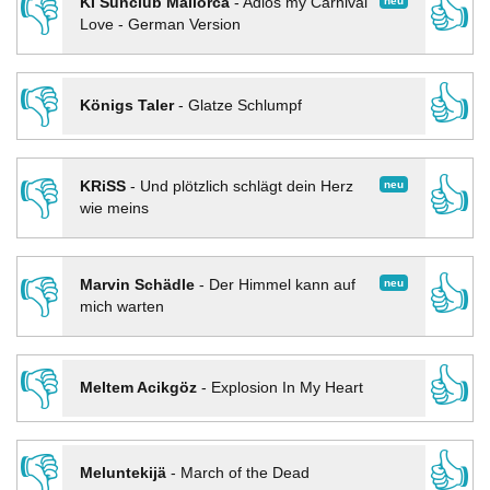
👎
👍
neu
KI Sunclub Mallorca
-
Adios my Carnival
Love - German Version
👎
👍
Königs Taler
-
Glatze Schlumpf
👎
👍
neu
KRiSS
-
Und plötzlich schlägt dein Herz
wie meins
👎
👍
neu
Marvin Schädle
-
Der Himmel kann auf
mich warten
👎
👍
Meltem Acikgöz
-
Explosion In My Heart
👎
👍
Meluntekijä
-
March of the Dead