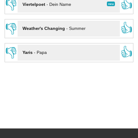
👎
👍
neu
Viertelpoet
-
Dein Name
👎
👍
Weather's Changing
-
Summer
👎
👍
Yaris
-
Papa