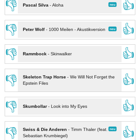
👎
👍
neu
Pascal Silva
-
Aloha
👎
👍
neu
Peter Wolf
-
1000 Meilen - Akustikversion
👎
👍
Rammbock
-
Skinwalker
👎
👍
Skeleton Trap Horse
-
We Will Not Forget the
Epstein Files
👎
👍
Skumbollar
-
Look into My Eyes
👎
👍
neu
Swiss & Die Anderen
-
Timm Thaler (feat.
Sebastian Krumbiegel)