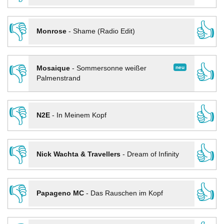
👎
👍
Monrose
-
Shame (Radio Edit)
👎
👍
neu
Mosaique
-
Sommersonne weißer
Palmenstrand
👎
👍
N2E
-
In Meinem Kopf
👎
👍
Nick Wachta & Travellers
-
Dream of Infinity
👎
👍
Papageno MC
-
Das Rauschen im Kopf