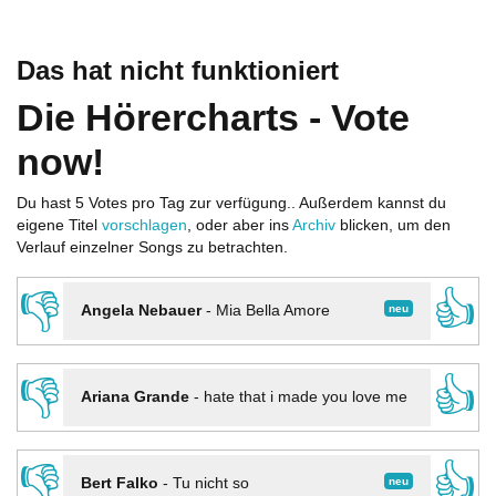
Das hat nicht funktioniert
Die Hörercharts - Vote
now!
Du hast 5 Votes pro Tag zur verfügung.. Außerdem kannst du
eigene Titel
vorschlagen
, oder aber ins
Archiv
blicken, um den
Verlauf einzelner Songs zu betrachten.
👎
👍
neu
Angela Nebauer
-
Mia Bella Amore
👎
👍
Ariana Grande
-
hate that i made you love me
👎
👍
neu
Bert Falko
-
Tu nicht so