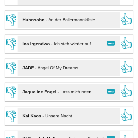
👎
👍
Huhnsohn
-
An der Ballermannküste
👎
👍
neu
Ina Irgendwo
-
Ich steh wieder auf
👎
👍
JADE
-
Angel Of My Dreams
👎
👍
neu
Jaqueline Engel
-
Lass mich raten
👎
👍
Kai Kaos
-
Unsere Nacht