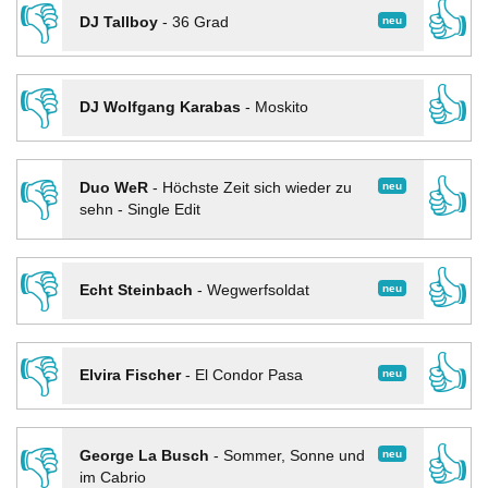
👎
👍
neu
DJ Tallboy
-
36 Grad
👎
👍
DJ Wolfgang Karabas
-
Moskito
👎
👍
neu
Duo WeR
-
Höchste Zeit sich wieder zu
sehn - Single Edit
👎
👍
neu
Echt Steinbach
-
Wegwerfsoldat
👎
👍
neu
Elvira Fischer
-
El Condor Pasa
👎
👍
neu
George La Busch
-
Sommer, Sonne und
im Cabrio