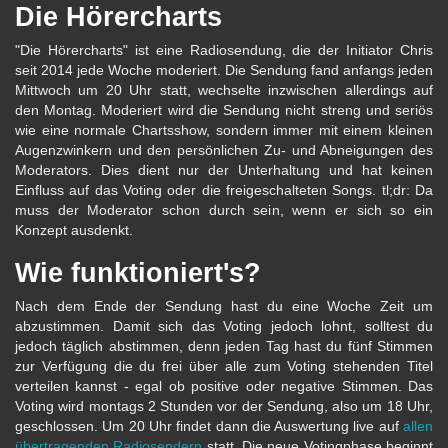
Die Hörercharts
"Die Hörercharts" ist eine Radiosendung, die der Initiator Chris
seit 2014 jede Woche moderiert. Die Sendung fand anfangs jeden
Mittwoch um 20 Uhr statt, wechselte inzwischen allerdings auf
den Montag. Moderiert wird die Sendung nicht streng und seriös
wie eine normale Chartsshow, sondern immer mit einem kleinen
Augenzwinkern und den persönlichen Zu- und Abneigungen des
Moderators. Dies dient nur der Unterhaltung und hat keinen
Einfluss auf das Voting oder die freigeschalteten Songs. tl;dr: Da
muss der Moderator schon durch sein, wenn er sich so ein
Konzept ausdenkt.
Wie funktioniert's?
Nach dem Ende der Sendung hast du eine Woche Zeit um
abzustimmen. Damit sich das Voting jedoch lohnt, solltest du
jedoch täglich abstimmen, denn jeden Tag hast du fünf Stimmen
zur Verfügung die du frei über alle zum Voting stehenden Titel
verteilen kannst - egal ob positive oder negative Stimmen. Das
Voting wird montags 2 Stunden vor der Sendung, also um 18 Uhr,
geschlossen. Um 20 Uhr findet dann die Auswertung live auf
allen
übertragenden Radiosendern
statt. Die neue Votingphase beginnt