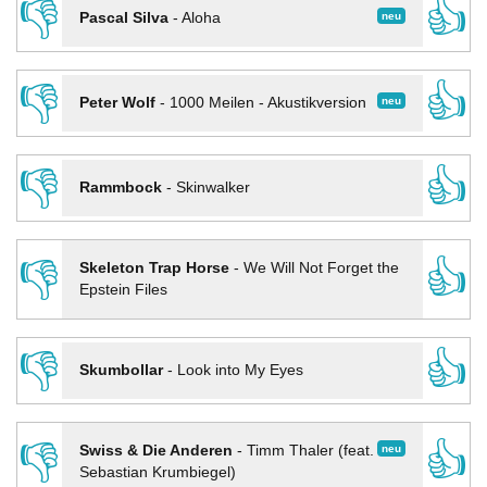
👎
👍
neu
Pascal Silva
-
Aloha
👎
👍
neu
Peter Wolf
-
1000 Meilen - Akustikversion
👎
👍
Rammbock
-
Skinwalker
👎
👍
Skeleton Trap Horse
-
We Will Not Forget the
Epstein Files
👎
👍
Skumbollar
-
Look into My Eyes
👎
👍
neu
Swiss & Die Anderen
-
Timm Thaler (feat.
Sebastian Krumbiegel)