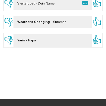
👎
👍
neu
Viertelpoet
-
Dein Name
👎
👍
Weather's Changing
-
Summer
👎
👍
Yaris
-
Papa