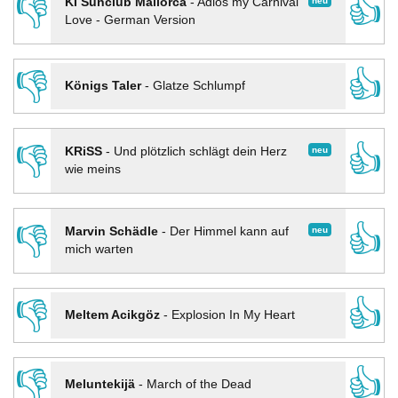
👎
👍
neu
KI Sunclub Mallorca
-
Adios my Carnival
Love - German Version
👎
👍
Königs Taler
-
Glatze Schlumpf
👎
👍
neu
KRiSS
-
Und plötzlich schlägt dein Herz
wie meins
👎
👍
neu
Marvin Schädle
-
Der Himmel kann auf
mich warten
👎
👍
Meltem Acikgöz
-
Explosion In My Heart
👎
👍
Meluntekijä
-
March of the Dead