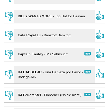
👎
👍
BILLY WANTS MORE
-
Too Hot for Heaven
👎
👍
Cafe Royal 10
-
Bankrott Bankrott
👎
👍
neu
Captain Freddy
-
Ms Sehnsucht
👎
👍
neu
DJ DABBELJU
-
Una Cerveza por Favor -
Bodega-Mix
👎
👍
neu
DJ Feuerapfel
-
Einhörner (Iss sie nicht!)