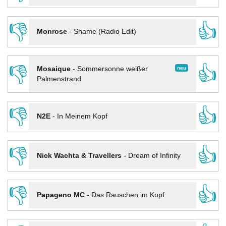
👎
👍
Monrose
-
Shame (Radio Edit)
👎
👍
neu
Mosaique
-
Sommersonne weißer
Palmenstrand
👎
👍
N2E
-
In Meinem Kopf
👎
👍
Nick Wachta & Travellers
-
Dream of Infinity
👎
👍
Papageno MC
-
Das Rauschen im Kopf