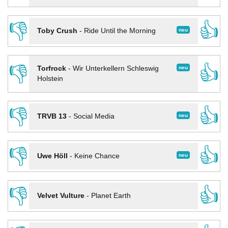
👎
👍
neu
Toby Crush
-
Ride Until the Morning
👎
👍
neu
Torfrock
-
Wir Unterkellern Schleswig
Holstein
👎
👍
neu
TRVB 13
-
Social Media
👎
👍
neu
Uwe Höll
-
Keine Chance
👎
👍
Velvet Vulture
-
Planet Earth