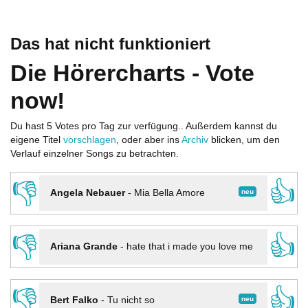
Das hat nicht funktioniert
Die Hörercharts - Vote
now!
Du hast 5 Votes pro Tag zur verfügung.. Außerdem kannst du
eigene Titel
vorschlagen
, oder aber ins
Archiv
blicken, um den
Verlauf einzelner Songs zu betrachten.
👎
👍
neu
Angela Nebauer
-
Mia Bella Amore
👎
👍
Ariana Grande
-
hate that i made you love me
👎
👍
neu
Bert Falko
-
Tu nicht so