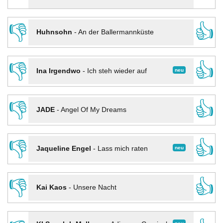
👎
👍
Huhnsohn
-
An der Ballermannküste
👎
👍
neu
Ina Irgendwo
-
Ich steh wieder auf
👎
👍
JADE
-
Angel Of My Dreams
👎
👍
neu
Jaqueline Engel
-
Lass mich raten
👎
👍
Kai Kaos
-
Unsere Nacht