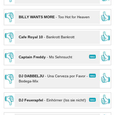
👎
👍
BILLY WANTS MORE
-
Too Hot for Heaven
👎
👍
Cafe Royal 10
-
Bankrott Bankrott
👎
👍
neu
Captain Freddy
-
Ms Sehnsucht
👎
👍
neu
DJ DABBELJU
-
Una Cerveza por Favor -
Bodega-Mix
👎
👍
neu
DJ Feuerapfel
-
Einhörner (Iss sie nicht!)