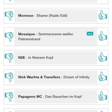
👎
👍
Monrose
-
Shame (Radio Edit)
👎
👍
neu
Mosaique
-
Sommersonne weißer
Palmenstrand
👎
👍
N2E
-
In Meinem Kopf
👎
👍
Nick Wachta & Travellers
-
Dream of Infinity
👎
👍
Papageno MC
-
Das Rauschen im Kopf