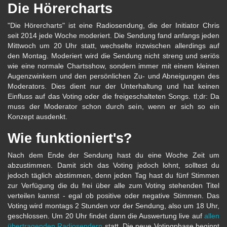
Die Hörercharts
"Die Hörercharts" ist eine Radiosendung, die der Initiator Chris
seit 2014 jede Woche moderiert. Die Sendung fand anfangs jeden
Mittwoch um 20 Uhr statt, wechselte inzwischen allerdings auf
den Montag. Moderiert wird die Sendung nicht streng und seriös
wie eine normale Chartsshow, sondern immer mit einem kleinen
Augenzwinkern und den persönlichen Zu- und Abneigungen des
Moderators. Dies dient nur der Unterhaltung und hat keinen
Einfluss auf das Voting oder die freigeschalteten Songs. tl;dr: Da
muss der Moderator schon durch sein, wenn er sich so ein
Konzept ausdenkt.
Wie funktioniert's?
Nach dem Ende der Sendung hast du eine Woche Zeit um
abzustimmen. Damit sich das Voting jedoch lohnt, solltest du
jedoch täglich abstimmen, denn jeden Tag hast du fünf Stimmen
zur Verfügung die du frei über alle zum Voting stehenden Titel
verteilen kannst - egal ob positive oder negative Stimmen. Das
Voting wird montags 2 Stunden vor der Sendung, also um 18 Uhr,
geschlossen. Um 20 Uhr findet dann die Auswertung live auf
allen
übertragenden Radiosendern
statt. Die neue Votingphase beginnt