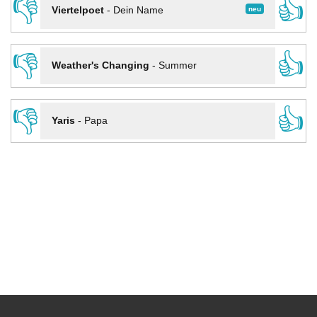
👎
👍
neu
Viertelpoet
-
Dein Name
👎
👍
Weather's Changing
-
Summer
👎
👍
Yaris
-
Papa