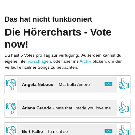
Das hat nicht funktioniert
Die Hörercharts - Vote
now!
Du hast 5 Votes pro Tag zur verfügung.. Außerdem kannst du
eigene Titel
vorschlagen
, oder aber ins
Archiv
blicken, um den
Verlauf einzelner Songs zu betrachten.
👎
👍
neu
Angela Nebauer
-
Mia Bella Amore
👎
👍
Ariana Grande
-
hate that i made you love me
👎
👍
neu
Bert Falko
-
Tu nicht so