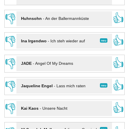
👎
👍
Huhnsohn
-
An der Ballermannküste
👎
👍
neu
Ina Irgendwo
-
Ich steh wieder auf
👎
👍
JADE
-
Angel Of My Dreams
👎
👍
neu
Jaqueline Engel
-
Lass mich raten
👎
👍
Kai Kaos
-
Unsere Nacht