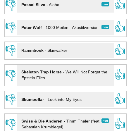
👎
👍
neu
Pascal Silva
-
Aloha
👎
👍
neu
Peter Wolf
-
1000 Meilen - Akustikversion
👎
👍
Rammbock
-
Skinwalker
👎
👍
Skeleton Trap Horse
-
We Will Not Forget the
Epstein Files
👎
👍
Skumbollar
-
Look into My Eyes
👎
👍
neu
Swiss & Die Anderen
-
Timm Thaler (feat.
Sebastian Krumbiegel)