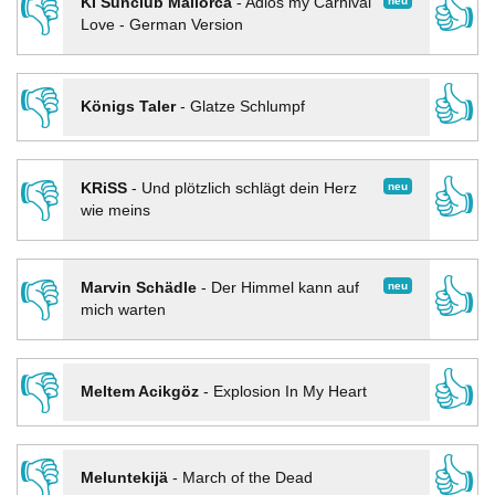
👎
👍
neu
KI Sunclub Mallorca
-
Adios my Carnival
Love - German Version
👎
👍
Königs Taler
-
Glatze Schlumpf
👎
👍
neu
KRiSS
-
Und plötzlich schlägt dein Herz
wie meins
👎
👍
neu
Marvin Schädle
-
Der Himmel kann auf
mich warten
👎
👍
Meltem Acikgöz
-
Explosion In My Heart
👎
👍
Meluntekijä
-
March of the Dead