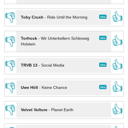
👎
👍
neu
Toby Crush
-
Ride Until the Morning
👎
👍
neu
Torfrock
-
Wir Unterkellern Schleswig
Holstein
👎
👍
neu
TRVB 13
-
Social Media
👎
👍
neu
Uwe Höll
-
Keine Chance
👎
👍
Velvet Vulture
-
Planet Earth