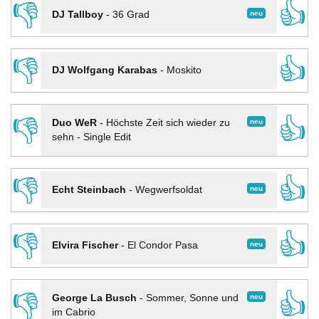
👎
👍
neu
DJ Tallboy
-
36 Grad
👎
👍
DJ Wolfgang Karabas
-
Moskito
👎
👍
neu
Duo WeR
-
Höchste Zeit sich wieder zu
sehn - Single Edit
👎
👍
neu
Echt Steinbach
-
Wegwerfsoldat
👎
👍
neu
Elvira Fischer
-
El Condor Pasa
👎
👍
neu
George La Busch
-
Sommer, Sonne und
im Cabrio