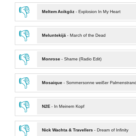
👎
Meltem Acikgöz
-
Explosion In My Heart
👎
Meluntekijä
-
March of the Dead
👎
Monrose
-
Shame (Radio Edit)
👎
Mosaique
-
Sommersonne weißer Palmenstran
👎
N2E
-
In Meinem Kopf
👎
Nick Wachta & Travellers
-
Dream of Infinity