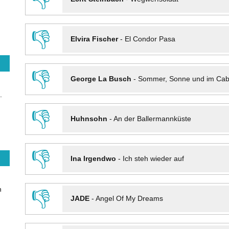
👎
Elvira Fischer
-
El Condor Pasa
👎
George La Busch
-
Sommer, Sonne und im Cab
.
👎
Huhnsohn
-
An der Ballermannküste
👎
Ina Irgendwo
-
Ich steh wieder auf
n
👎
JADE
-
Angel Of My Dreams