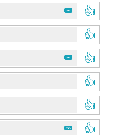
👍
neu
👍
👍
neu
👍
👍
👍
neu