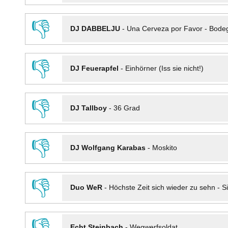
👎
DJ DABBELJU
-
Una Cerveza por Favor - Bode
👎
DJ Feuerapfel
-
Einhörner (Iss sie nicht!)
👎
DJ Tallboy
-
36 Grad
👎
DJ Wolfgang Karabas
-
Moskito
👎
Duo WeR
-
Höchste Zeit sich wieder zu sehn - Si
👎
Echt Steinbach
-
Wegwerfsoldat