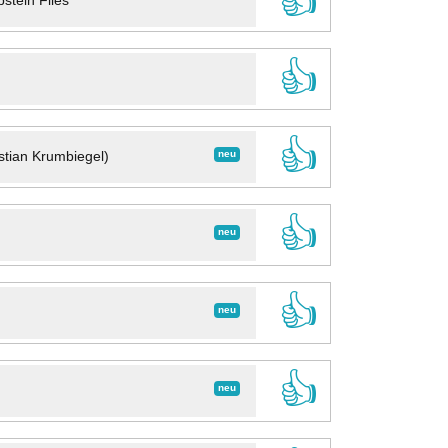
👍
stein Files
👍
👍
neu
stian Krumbiegel)
👍
neu
👍
neu
👍
neu