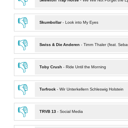
👎
Skeleton Trap Horse
-
We Will Not Forget the Ep
👎
Skumbollar
-
Look into My Eyes
👎
Swiss & Die Anderen
-
Timm Thaler (feat. Seba
👎
Toby Crush
-
Ride Until the Morning
👎
Torfrock
-
Wir Unterkellern Schleswig Holstein
👎
TRVB 13
-
Social Media