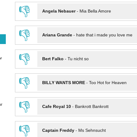
👎
Angela Nebauer
-
Mia Bella Amore
👎
Ariana Grande
-
hate that i made you love me
👎
v
Bert Falko
-
Tu nicht so
👎
BILLY WANTS MORE
-
Too Hot for Heaven
👎
hr
Cafe Royal 10
-
Bankrott Bankrott
👎
Captain Freddy
-
Ms Sehnsucht