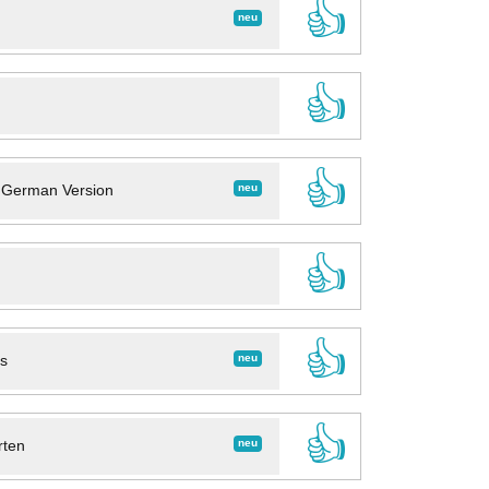
👍
neu
👍
👍
neu
- German Version
👍
👍
neu
ns
👍
neu
rten