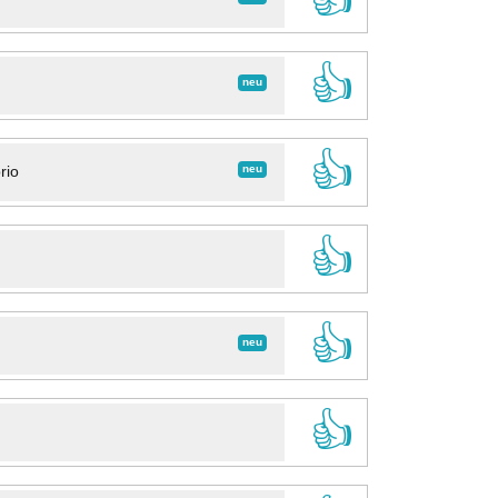
👍
neu
👍
neu
rio
👍
👍
neu
👍