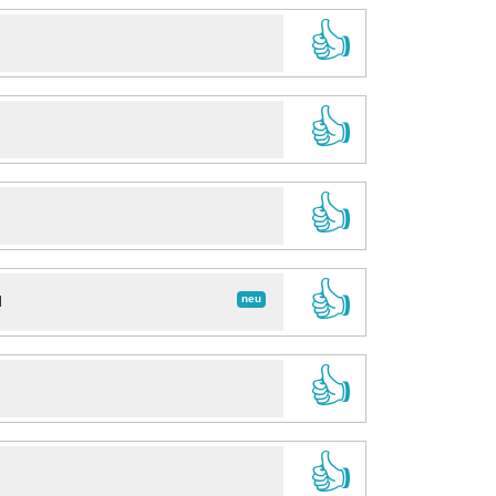
👍
👍
👍
👍
neu
d
👍
👍