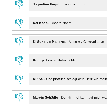
👎
Jaqueline Engel
-
Lass mich raten
👎
Kai Kaos
-
Unsere Nacht
👎
KI Sunclub Mallorca
-
Adios my Carnival Love 
👎
Königs Taler
-
Glatze Schlumpf
👎
KRiSS
-
Und plötzlich schlägt dein Herz wie mei
👎
Marvin Schädle
-
Der Himmel kann auf mich wa