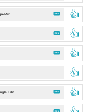
👍
neu
ga-Mix
👍
neu
👍
neu
👍
👍
neu
ngle Edit
👍
neu