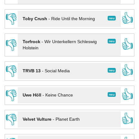
👎
👍
neu
Toby Crush
-
Ride Until the Morning
👎
👍
neu
Torfrock
-
Wir Unterkellern Schleswig
Holstein
👎
👍
neu
TRVB 13
-
Social Media
👎
👍
neu
Uwe Höll
-
Keine Chance
👎
👍
Velvet Vulture
-
Planet Earth