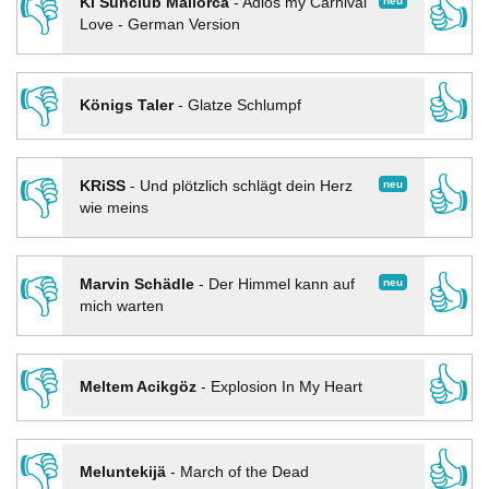
👎
👍
neu
KI Sunclub Mallorca
-
Adios my Carnival
Love - German Version
👎
👍
Königs Taler
-
Glatze Schlumpf
👎
👍
neu
KRiSS
-
Und plötzlich schlägt dein Herz
wie meins
👎
👍
neu
Marvin Schädle
-
Der Himmel kann auf
mich warten
👎
👍
Meltem Acikgöz
-
Explosion In My Heart
👎
👍
Meluntekijä
-
March of the Dead