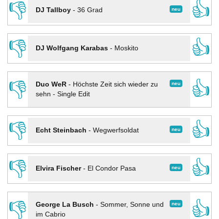
👎
👍
neu
DJ Tallboy
-
36 Grad
👎
👍
DJ Wolfgang Karabas
-
Moskito
👎
👍
neu
Duo WeR
-
Höchste Zeit sich wieder zu
sehn - Single Edit
👎
👍
neu
Echt Steinbach
-
Wegwerfsoldat
👎
👍
neu
Elvira Fischer
-
El Condor Pasa
👎
👍
neu
George La Busch
-
Sommer, Sonne und
im Cabrio