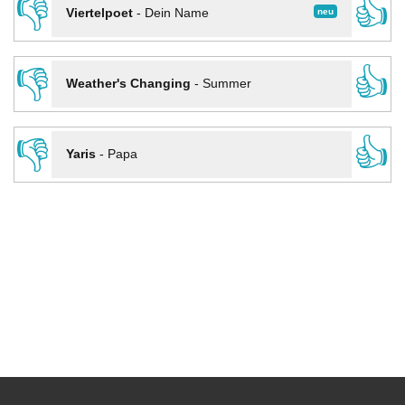
👎
👍
neu
Viertelpoet
-
Dein Name
👎
👍
Weather's Changing
-
Summer
👎
👍
Yaris
-
Papa