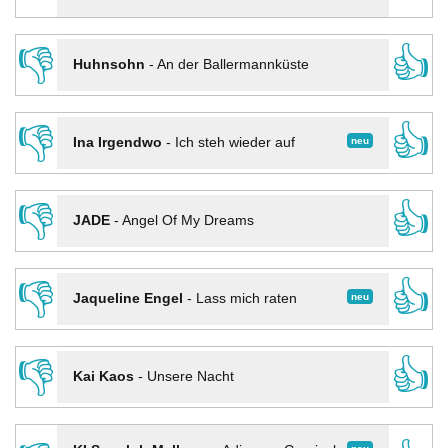
👎
👍
Huhnsohn
-
An der Ballermannküste
👎
👍
neu
Ina Irgendwo
-
Ich steh wieder auf
👎
👍
JADE
-
Angel Of My Dreams
👎
👍
neu
Jaqueline Engel
-
Lass mich raten
👎
👍
Kai Kaos
-
Unsere Nacht