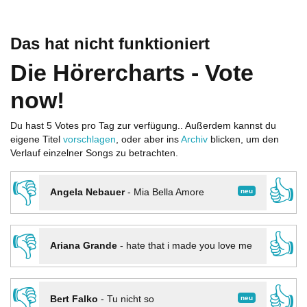
Das hat nicht funktioniert
Die Hörercharts - Vote
now!
Du hast 5 Votes pro Tag zur verfügung.. Außerdem kannst du
eigene Titel
vorschlagen
, oder aber ins
Archiv
blicken, um den
Verlauf einzelner Songs zu betrachten.
👎
👍
neu
Angela Nebauer
-
Mia Bella Amore
👎
👍
Ariana Grande
-
hate that i made you love me
👎
👍
neu
Bert Falko
-
Tu nicht so