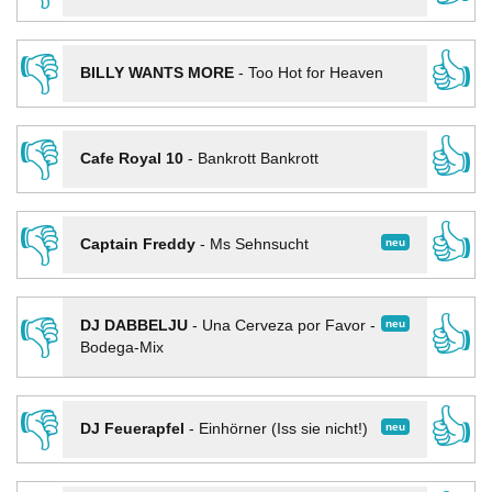
👎
👍
BILLY WANTS MORE
-
Too Hot for Heaven
👎
👍
Cafe Royal 10
-
Bankrott Bankrott
👎
👍
neu
Captain Freddy
-
Ms Sehnsucht
👎
👍
neu
DJ DABBELJU
-
Una Cerveza por Favor -
Bodega-Mix
👎
👍
neu
DJ Feuerapfel
-
Einhörner (Iss sie nicht!)