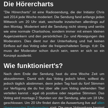
Die Hörercharts
"Die Hörercharts" ist eine Radiosendung, die der Initiator Chris
seit 2014 jede Woche moderiert. Die Sendung fand anfangs jeden
Mittwoch um 20 Uhr statt, wechselte inzwischen allerdings auf
den Montag. Moderiert wird die Sendung nicht streng und seriös
wie eine normale Chartsshow, sondern immer mit einem kleinen
Augenzwinkern und den persönlichen Zu- und Abneigungen des
Moderators. Dies dient nur der Unterhaltung und hat keinen
Einfluss auf das Voting oder die freigeschalteten Songs. tl;dr: Da
muss der Moderator schon durch sein, wenn er sich so ein
Konzept ausdenkt.
Wie funktioniert's?
Nach dem Ende der Sendung hast du eine Woche Zeit um
abzustimmen. Damit sich das Voting jedoch lohnt, solltest du
jedoch täglich abstimmen, denn jeden Tag hast du fünf Stimmen
zur Verfügung die du frei über alle zum Voting stehenden Titel
verteilen kannst - egal ob positive oder negative Stimmen. Das
Voting wird montags 2 Stunden vor der Sendung, also um 18 Uhr,
geschlossen. Um 20 Uhr findet dann die Auswertung live auf
allen
übertragenden Radiosendern
statt. Die neue Votingphase beginnt