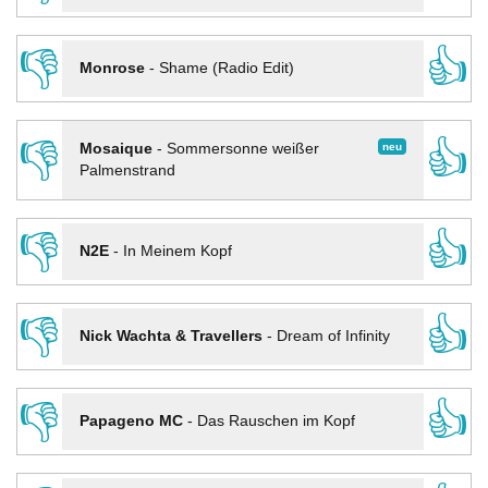
👎
👍
Monrose
-
Shame (Radio Edit)
👎
👍
neu
Mosaique
-
Sommersonne weißer
Palmenstrand
👎
👍
N2E
-
In Meinem Kopf
👎
👍
Nick Wachta & Travellers
-
Dream of Infinity
👎
👍
Papageno MC
-
Das Rauschen im Kopf