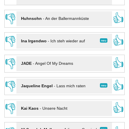
👎
👍
Huhnsohn
-
An der Ballermannküste
👎
👍
neu
Ina Irgendwo
-
Ich steh wieder auf
👎
👍
JADE
-
Angel Of My Dreams
👎
👍
neu
Jaqueline Engel
-
Lass mich raten
👎
👍
Kai Kaos
-
Unsere Nacht