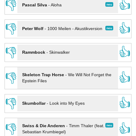
👎
👍
neu
Pascal Silva
-
Aloha
👎
👍
neu
Peter Wolf
-
1000 Meilen - Akustikversion
👎
👍
Rammbock
-
Skinwalker
👎
👍
Skeleton Trap Horse
-
We Will Not Forget the
Epstein Files
👎
👍
Skumbollar
-
Look into My Eyes
👎
👍
neu
Swiss & Die Anderen
-
Timm Thaler (feat.
Sebastian Krumbiegel)