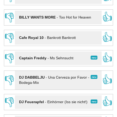
👎
👍
BILLY WANTS MORE
-
Too Hot for Heaven
👎
👍
Cafe Royal 10
-
Bankrott Bankrott
👎
👍
neu
Captain Freddy
-
Ms Sehnsucht
👎
👍
neu
DJ DABBELJU
-
Una Cerveza por Favor -
Bodega-Mix
👎
👍
neu
DJ Feuerapfel
-
Einhörner (Iss sie nicht!)