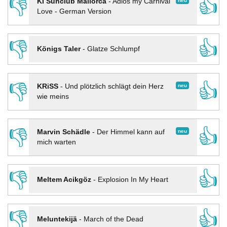
👎
👍
neu
KI Sunclub Mallorca
-
Adios my Carnival
Love - German Version
👎
👍
Königs Taler
-
Glatze Schlumpf
👎
👍
neu
KRiSS
-
Und plötzlich schlägt dein Herz
wie meins
👎
👍
neu
Marvin Schädle
-
Der Himmel kann auf
mich warten
👎
👍
Meltem Acikgöz
-
Explosion In My Heart
👎
👍
Meluntekijä
-
March of the Dead