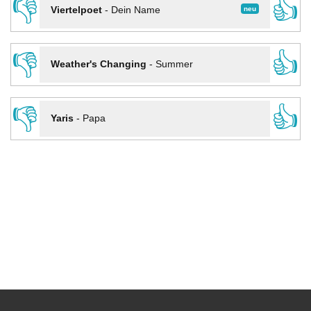
👎
👍
neu
Viertelpoet
-
Dein Name
👎
👍
Weather's Changing
-
Summer
👎
👍
Yaris
-
Papa