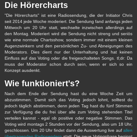
Die Hörercharts
"Die Hörercharts" ist eine Radiosendung, die der Initiator Chris
seit 2014 jede Woche moderiert. Die Sendung fand anfangs jeden
Mittwoch um 20 Uhr statt, wechselte inzwischen allerdings auf
den Montag. Moderiert wird die Sendung nicht streng und seriös
wie eine normale Chartsshow, sondern immer mit einem kleinen
Augenzwinkern und den persönlichen Zu- und Abneigungen des
Moderators. Dies dient nur der Unterhaltung und hat keinen
Einfluss auf das Voting oder die freigeschalteten Songs. tl;dr: Da
muss der Moderator schon durch sein, wenn er sich so ein
Konzept ausdenkt.
Wie funktioniert's?
Nach dem Ende der Sendung hast du eine Woche Zeit um
abzustimmen. Damit sich das Voting jedoch lohnt, solltest du
jedoch täglich abstimmen, denn jeden Tag hast du fünf Stimmen
zur Verfügung die du frei über alle zum Voting stehenden Titel
verteilen kannst - egal ob positive oder negative Stimmen. Das
Voting wird montags 2 Stunden vor der Sendung, also um 18 Uhr,
geschlossen. Um 20 Uhr findet dann die Auswertung live auf
allen
übertragenden Radiosendern
statt. Die neue Votingphase beginnt