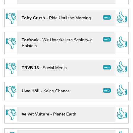
👎
👍
neu
Toby Crush
-
Ride Until the Morning
👎
👍
neu
Torfrock
-
Wir Unterkellern Schleswig
Holstein
👎
👍
neu
TRVB 13
-
Social Media
👎
👍
neu
Uwe Höll
-
Keine Chance
👎
👍
Velvet Vulture
-
Planet Earth