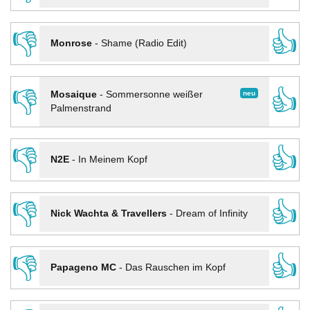
👎
👍
Monrose
-
Shame (Radio Edit)
👎
👍
neu
Mosaique
-
Sommersonne weißer
Palmenstrand
👎
👍
N2E
-
In Meinem Kopf
👎
👍
Nick Wachta & Travellers
-
Dream of Infinity
👎
👍
Papageno MC
-
Das Rauschen im Kopf