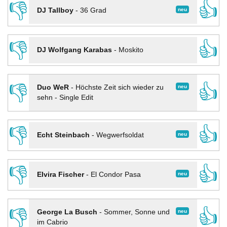
👎
👍
neu
DJ Tallboy
-
36 Grad
👎
👍
DJ Wolfgang Karabas
-
Moskito
👎
👍
neu
Duo WeR
-
Höchste Zeit sich wieder zu
sehn - Single Edit
👎
👍
neu
Echt Steinbach
-
Wegwerfsoldat
👎
👍
neu
Elvira Fischer
-
El Condor Pasa
👎
👍
neu
George La Busch
-
Sommer, Sonne und
im Cabrio