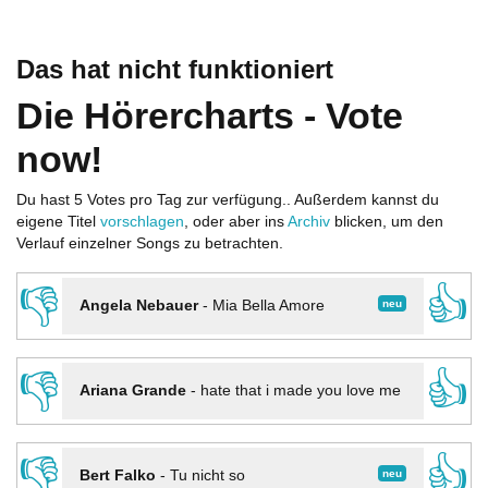
Das hat nicht funktioniert
Die Hörercharts - Vote
now!
Du hast 5 Votes pro Tag zur verfügung.. Außerdem kannst du
eigene Titel
vorschlagen
, oder aber ins
Archiv
blicken, um den
Verlauf einzelner Songs zu betrachten.
👎
👍
neu
Angela Nebauer
-
Mia Bella Amore
👎
👍
Ariana Grande
-
hate that i made you love me
👎
👍
neu
Bert Falko
-
Tu nicht so