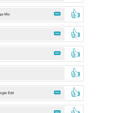
👍
neu
ga-Mix
👍
neu
👍
neu
👍
👍
neu
ngle Edit
👍
neu