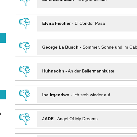
👎
Elvira Fischer
-
El Condor Pasa
👎
George La Busch
-
Sommer, Sonne und im Cab
.
👎
Huhnsohn
-
An der Ballermannküste
👎
Ina Irgendwo
-
Ich steh wieder auf
n
👎
JADE
-
Angel Of My Dreams