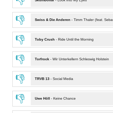
👎
Skumbollar
-
Look into My Eyes
👎
Swiss & Die Anderen
-
Timm Thaler (feat. Seba
👎
Toby Crush
-
Ride Until the Morning
👎
Torfrock
-
Wir Unterkellern Schleswig Holstein
👎
TRVB 13
-
Social Media
👎
Uwe Höll
-
Keine Chance