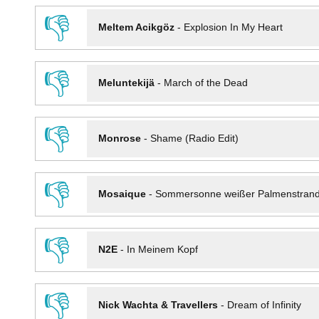
👎
Meltem Acikgöz
-
Explosion In My Heart
👎
Meluntekijä
-
March of the Dead
👎
Monrose
-
Shame (Radio Edit)
👎
Mosaique
-
Sommersonne weißer Palmenstran
👎
N2E
-
In Meinem Kopf
👎
Nick Wachta & Travellers
-
Dream of Infinity