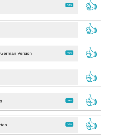
👍
neu
👍
👍
neu
- German Version
👍
👍
neu
ns
👍
neu
rten