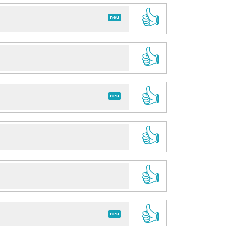
👍
neu
👍
👍
neu
👍
👍
👍
neu