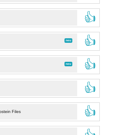
👍
👍
neu
👍
neu
👍
👍
stein Files