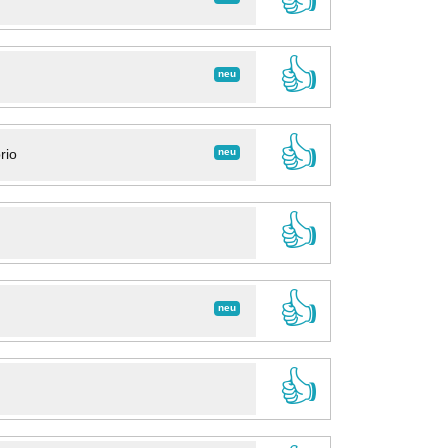
👍
neu
👍
neu
rio
👍
👍
neu
👍