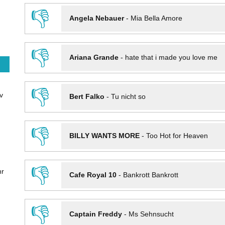
👎
Angela Nebauer
-
Mia Bella Amore
👎
Ariana Grande
-
hate that i made you love me
👎
v
Bert Falko
-
Tu nicht so
👎
BILLY WANTS MORE
-
Too Hot for Heaven
👎
hr
Cafe Royal 10
-
Bankrott Bankrott
👎
Captain Freddy
-
Ms Sehnsucht