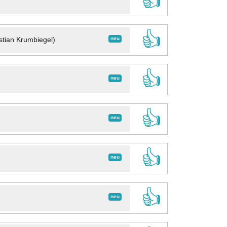
👍
👍
neu
stian Krumbiegel)
👍
neu
👍
neu
👍
neu
👍
neu