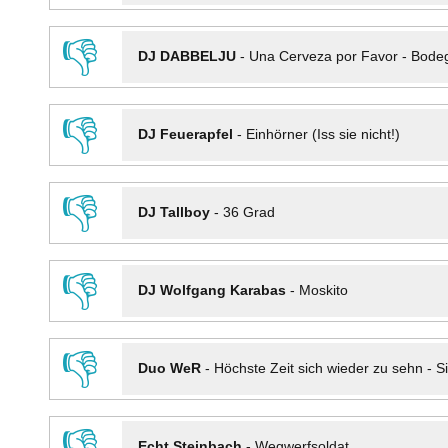
👎
DJ DABBELJU
-
Una Cerveza por Favor - Bode
👎
DJ Feuerapfel
-
Einhörner (Iss sie nicht!)
👎
DJ Tallboy
-
36 Grad
👎
DJ Wolfgang Karabas
-
Moskito
👎
Duo WeR
-
Höchste Zeit sich wieder zu sehn - Si
👎
Echt Steinbach
-
Wegwerfsoldat