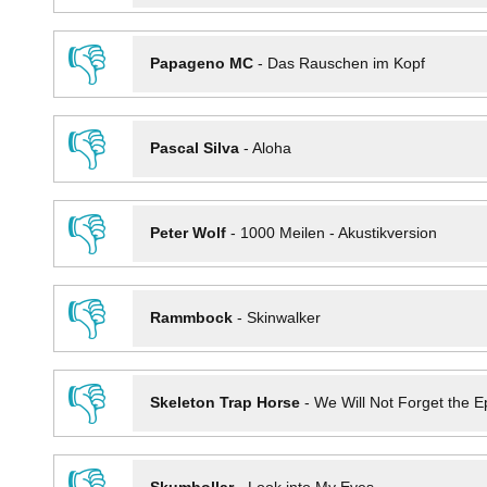
👎
Papageno MC
-
Das Rauschen im Kopf
👎
Pascal Silva
-
Aloha
👎
Peter Wolf
-
1000 Meilen - Akustikversion
👎
Rammbock
-
Skinwalker
👎
Skeleton Trap Horse
-
We Will Not Forget the Ep