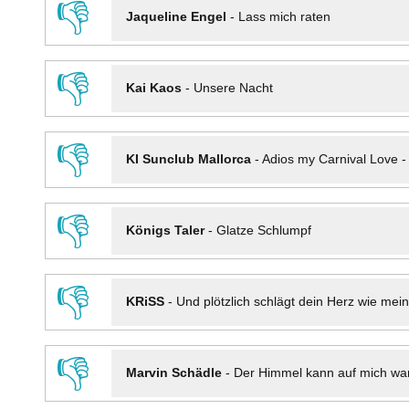
👎
Jaqueline Engel
-
Lass mich raten
👎
Kai Kaos
-
Unsere Nacht
👎
KI Sunclub Mallorca
-
Adios my Carnival Love 
👎
Königs Taler
-
Glatze Schlumpf
👎
KRiSS
-
Und plötzlich schlägt dein Herz wie mei
👎
Marvin Schädle
-
Der Himmel kann auf mich wa