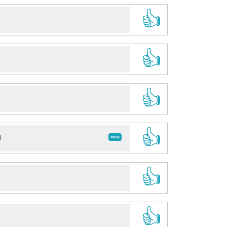
👍
👍
👍
👍
neu
d
👍
👍