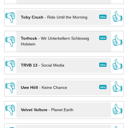
👎
👍
neu
Toby Crush
-
Ride Until the Morning
👎
👍
neu
Torfrock
-
Wir Unterkellern Schleswig
Holstein
👎
👍
neu
TRVB 13
-
Social Media
👎
👍
neu
Uwe Höll
-
Keine Chance
👎
👍
Velvet Vulture
-
Planet Earth