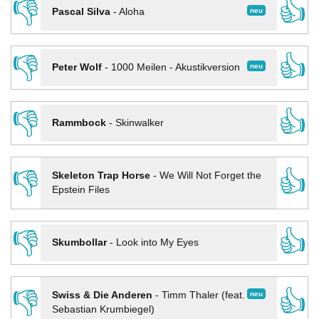
👎
👍
neu
Pascal Silva
-
Aloha
👎
👍
neu
Peter Wolf
-
1000 Meilen - Akustikversion
👎
👍
Rammbock
-
Skinwalker
👎
👍
Skeleton Trap Horse
-
We Will Not Forget the
Epstein Files
👎
👍
Skumbollar
-
Look into My Eyes
👎
👍
neu
Swiss & Die Anderen
-
Timm Thaler (feat.
Sebastian Krumbiegel)