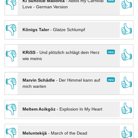
👎
👍
neu
KI Sunclub Mallorca
-
Adios my Carnival
Love - German Version
👎
👍
Königs Taler
-
Glatze Schlumpf
👎
👍
neu
KRiSS
-
Und plötzlich schlägt dein Herz
wie meins
👎
👍
neu
Marvin Schädle
-
Der Himmel kann auf
mich warten
👎
👍
Meltem Acikgöz
-
Explosion In My Heart
👎
👍
Meluntekijä
-
March of the Dead