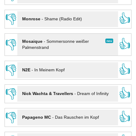
👎
👍
Monrose
-
Shame (Radio Edit)
👎
👍
neu
Mosaique
-
Sommersonne weißer
Palmenstrand
👎
👍
N2E
-
In Meinem Kopf
👎
👍
Nick Wachta & Travellers
-
Dream of Infinity
👎
👍
Papageno MC
-
Das Rauschen im Kopf