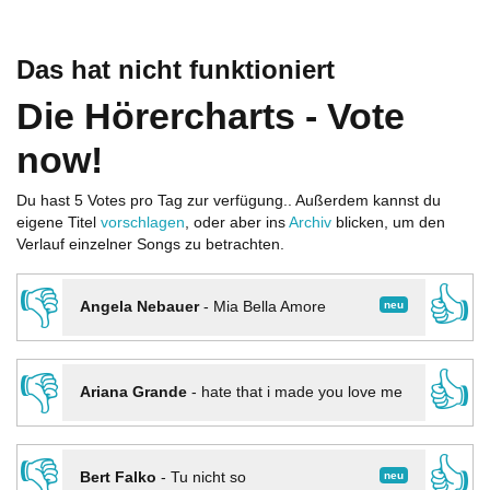
Das hat nicht funktioniert
Die Hörercharts - Vote
now!
Du hast 5 Votes pro Tag zur verfügung.. Außerdem kannst du
eigene Titel
vorschlagen
, oder aber ins
Archiv
blicken, um den
Verlauf einzelner Songs zu betrachten.
👎
👍
neu
Angela Nebauer
-
Mia Bella Amore
👎
👍
Ariana Grande
-
hate that i made you love me
👎
👍
neu
Bert Falko
-
Tu nicht so