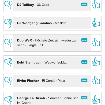
👎
👍
neu
DJ Tallboy
-
36 Grad
👎
👍
DJ Wolfgang Karabas
-
Moskito
👎
👍
neu
Duo WeR
-
Höchste Zeit sich wieder zu
sehn - Single Edit
👎
👍
neu
Echt Steinbach
-
Wegwerfsoldat
👎
👍
neu
Elvira Fischer
-
El Condor Pasa
👎
👍
neu
George La Busch
-
Sommer, Sonne und
im Cabrio