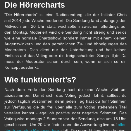
Die Hörercharts
"Die Hörercharts" ist eine Radiosendung, die der Initiator Chris
seit 2014 jede Woche moderiert. Die Sendung fand anfangs jeden
Mittwoch um 20 Uhr statt, wechselte inzwischen allerdings auf
den Montag. Moderiert wird die Sendung nicht streng und seriös
wie eine normale Chartsshow, sondern immer mit einem kleinen
Augenzwinkern und den persönlichen Zu- und Abneigungen des
Moderators. Dies dient nur der Unterhaltung und hat keinen
Einfluss auf das Voting oder die freigeschalteten Songs. tl;dr: Da
muss der Moderator schon durch sein, wenn er sich so ein
Konzept ausdenkt.
Wie funktioniert's?
Nach dem Ende der Sendung hast du eine Woche Zeit um
abzustimmen. Damit sich das Voting jedoch lohnt, solltest du
jedoch täglich abstimmen, denn jeden Tag hast du fünf Stimmen
zur Verfügung die du frei über alle zum Voting stehenden Titel
verteilen kannst - egal ob positive oder negative Stimmen. Das
Voting wird montags 2 Stunden vor der Sendung, also um 18 Uhr,
geschlossen. Um 20 Uhr findet dann die Auswertung live auf
allen
übertragenden Radiosendern
statt. Die neue Votingphase beginnt