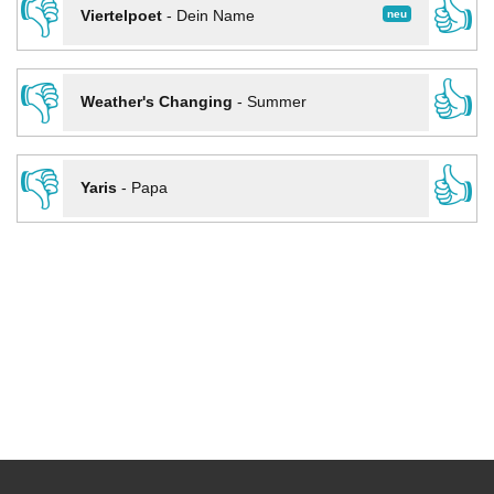
👎
👍
neu
Viertelpoet
-
Dein Name
👎
👍
Weather's Changing
-
Summer
👎
👍
Yaris
-
Papa