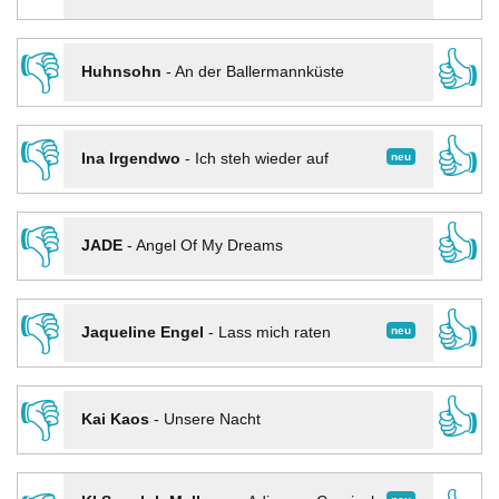
👎
👍
Huhnsohn
-
An der Ballermannküste
👎
👍
neu
Ina Irgendwo
-
Ich steh wieder auf
👎
👍
JADE
-
Angel Of My Dreams
👎
👍
neu
Jaqueline Engel
-
Lass mich raten
👎
👍
Kai Kaos
-
Unsere Nacht