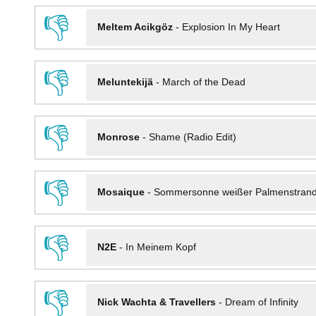
👎
Meltem Acikgöz
-
Explosion In My Heart
👎
Meluntekijä
-
March of the Dead
👎
Monrose
-
Shame (Radio Edit)
👎
Mosaique
-
Sommersonne weißer Palmenstran
👎
N2E
-
In Meinem Kopf
👎
Nick Wachta & Travellers
-
Dream of Infinity