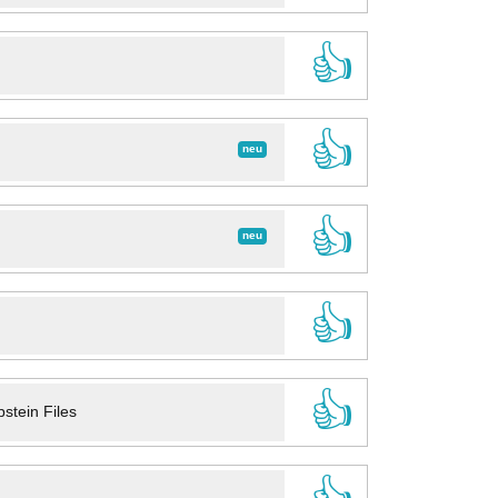
👍
👍
neu
👍
neu
👍
👍
stein Files