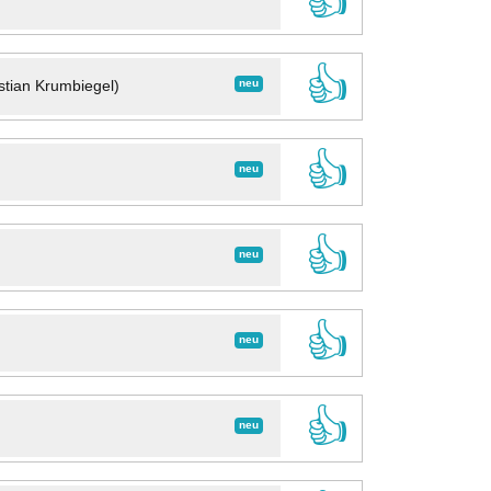
👍
👍
neu
stian Krumbiegel)
👍
neu
👍
neu
👍
neu
👍
neu