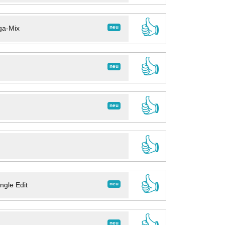
👍
neu
ga-Mix
👍
neu
👍
neu
👍
👍
neu
ngle Edit
👍
neu