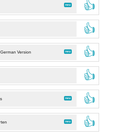
👍
neu
👍
👍
neu
- German Version
👍
👍
neu
ns
👍
neu
rten