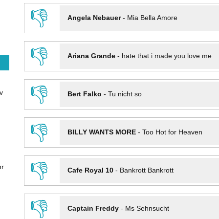
👎
Angela Nebauer
-
Mia Bella Amore
👎
Ariana Grande
-
hate that i made you love me
👎
v
Bert Falko
-
Tu nicht so
👎
BILLY WANTS MORE
-
Too Hot for Heaven
👎
hr
Cafe Royal 10
-
Bankrott Bankrott
👎
Captain Freddy
-
Ms Sehnsucht