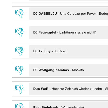
👎
DJ DABBELJU
-
Una Cerveza por Favor - Bode
👎
DJ Feuerapfel
-
Einhörner (Iss sie nicht!)
👎
DJ Tallboy
-
36 Grad
👎
DJ Wolfgang Karabas
-
Moskito
👎
Duo WeR
-
Höchste Zeit sich wieder zu sehn - Si
👎
Echt Steinbach
-
Wegwerfsoldat