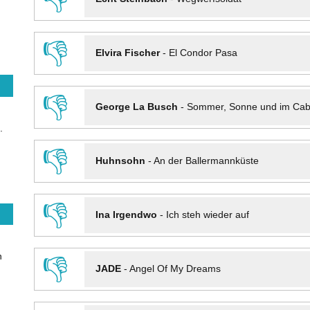
👎
Elvira Fischer
-
El Condor Pasa
👎
George La Busch
-
Sommer, Sonne und im Cab
.
👎
Huhnsohn
-
An der Ballermannküste
👎
Ina Irgendwo
-
Ich steh wieder auf
n
👎
JADE
-
Angel Of My Dreams