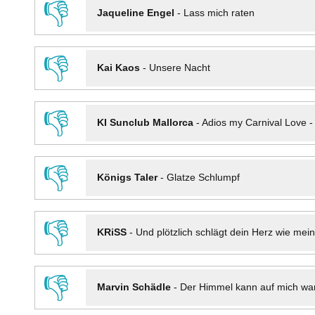
👎
Jaqueline Engel
-
Lass mich raten
👎
Kai Kaos
-
Unsere Nacht
👎
KI Sunclub Mallorca
-
Adios my Carnival Love 
👎
Königs Taler
-
Glatze Schlumpf
👎
KRiSS
-
Und plötzlich schlägt dein Herz wie mei
👎
Marvin Schädle
-
Der Himmel kann auf mich wa