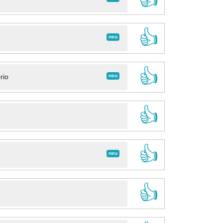
👍
neu
👍
neu
rio
👍
👍
neu
👍