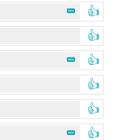
👍
neu
👍
👍
neu
👍
👍
👍
neu