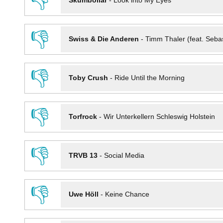
👎
Skumbollar
-
Look into My Eyes
👎
Swiss & Die Anderen
-
Timm Thaler (feat. Seba
👎
Toby Crush
-
Ride Until the Morning
👎
Torfrock
-
Wir Unterkellern Schleswig Holstein
👎
TRVB 13
-
Social Media
👎
Uwe Höll
-
Keine Chance