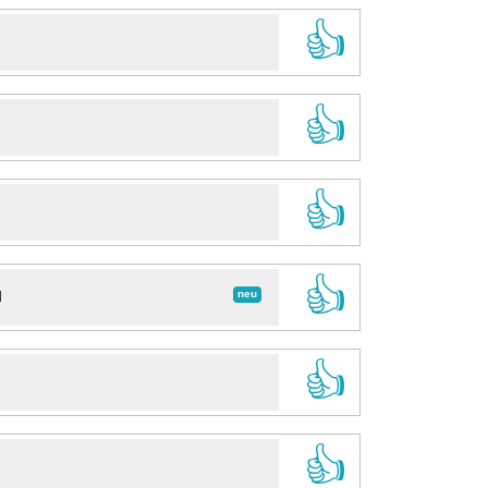
👍
👍
👍
👍
neu
d
👍
👍