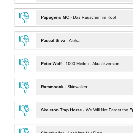
👎
Papageno MC
-
Das Rauschen im Kopf
👎
Pascal Silva
-
Aloha
👎
Peter Wolf
-
1000 Meilen - Akustikversion
👎
Rammbock
-
Skinwalker
👎
Skeleton Trap Horse
-
We Will Not Forget the Ep