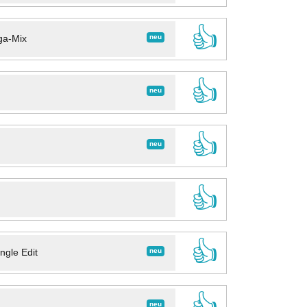
👍
neu
ga-Mix
👍
neu
👍
neu
👍
👍
neu
ngle Edit
👍
neu