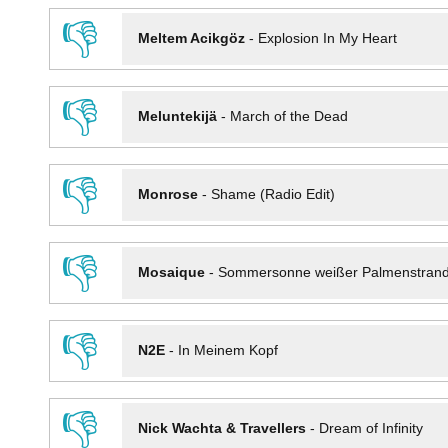
👎
Meltem Acikgöz
-
Explosion In My Heart
👎
Meluntekijä
-
March of the Dead
👎
Monrose
-
Shame (Radio Edit)
👎
Mosaique
-
Sommersonne weißer Palmenstran
👎
N2E
-
In Meinem Kopf
👎
Nick Wachta & Travellers
-
Dream of Infinity