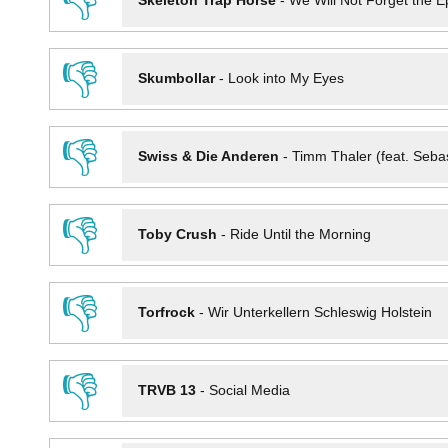
👎
Skeleton Trap Horse
-
We Will Not Forget the Ep
👎
Skumbollar
-
Look into My Eyes
👎
Swiss & Die Anderen
-
Timm Thaler (feat. Seba
👎
Toby Crush
-
Ride Until the Morning
👎
Torfrock
-
Wir Unterkellern Schleswig Holstein
👎
TRVB 13
-
Social Media