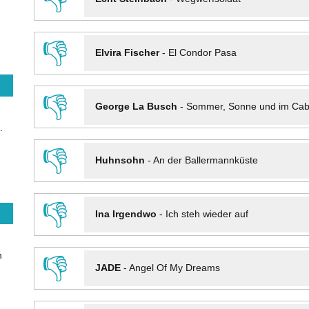
👎
Elvira Fischer
-
El Condor Pasa
👎
George La Busch
-
Sommer, Sonne und im Cab
.
👎
Huhnsohn
-
An der Ballermannküste
👎
Ina Irgendwo
-
Ich steh wieder auf
n
👎
JADE
-
Angel Of My Dreams