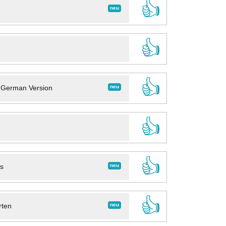
👍
neu
👍
👍
neu
- German Version
👍
👍
neu
ns
👍
neu
rten