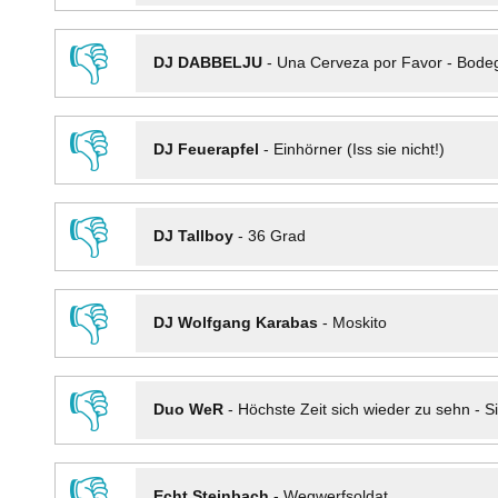
👎
DJ DABBELJU
-
Una Cerveza por Favor - Bode
👎
DJ Feuerapfel
-
Einhörner (Iss sie nicht!)
👎
DJ Tallboy
-
36 Grad
👎
DJ Wolfgang Karabas
-
Moskito
👎
Duo WeR
-
Höchste Zeit sich wieder zu sehn - Si
👎
Echt Steinbach
-
Wegwerfsoldat