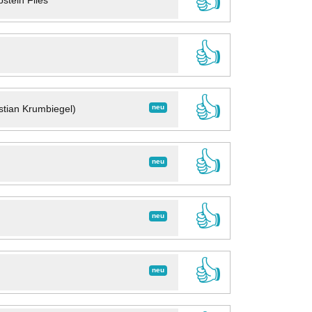
👍
stein Files
👍
👍
neu
stian Krumbiegel)
👍
neu
👍
neu
👍
neu