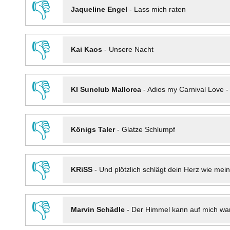
👎
Jaqueline Engel
-
Lass mich raten
👎
Kai Kaos
-
Unsere Nacht
👎
KI Sunclub Mallorca
-
Adios my Carnival Love 
👎
Königs Taler
-
Glatze Schlumpf
👎
KRiSS
-
Und plötzlich schlägt dein Herz wie mei
👎
Marvin Schädle
-
Der Himmel kann auf mich wa