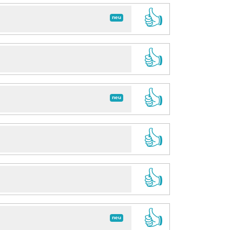
👍
neu
👍
👍
neu
👍
👍
👍
neu