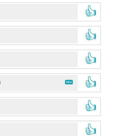
👍
👍
👍
👍
neu
d
👍
👍