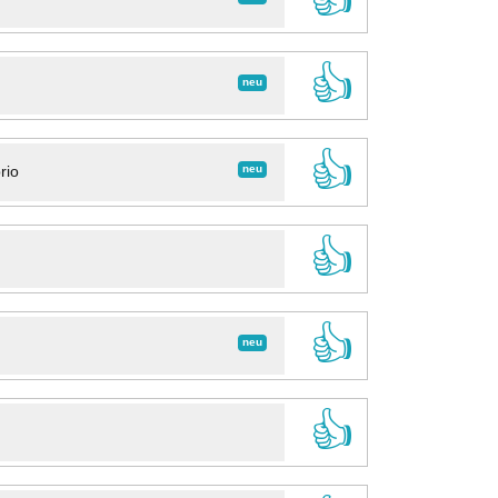
👍
neu
👍
neu
rio
👍
👍
neu
👍