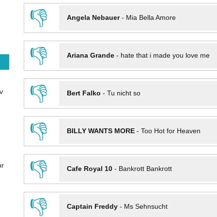
👎
Angela Nebauer
-
Mia Bella Amore
👎
Ariana Grande
-
hate that i made you love me
👎
v
Bert Falko
-
Tu nicht so
👎
BILLY WANTS MORE
-
Too Hot for Heaven
👎
hr
Cafe Royal 10
-
Bankrott Bankrott
👎
Captain Freddy
-
Ms Sehnsucht