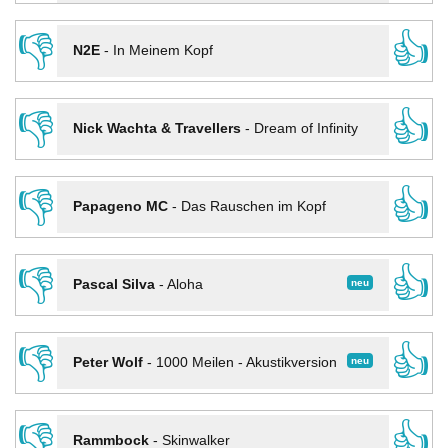
👎
👍
N2E
-
In Meinem Kopf
👎
👍
Nick Wachta & Travellers
-
Dream of Infinity
👎
👍
Papageno MC
-
Das Rauschen im Kopf
👎
👍
neu
Pascal Silva
-
Aloha
👎
👍
neu
Peter Wolf
-
1000 Meilen - Akustikversion
👎
👍
Rammbock
-
Skinwalker