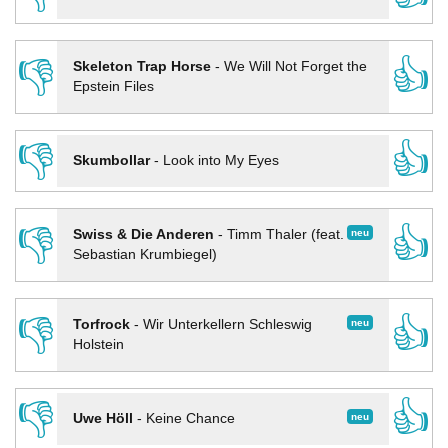
👎
👍
Skeleton Trap Horse
-
We Will Not Forget the
Epstein Files
👎
👍
Skumbollar
-
Look into My Eyes
👎
👍
neu
Swiss & Die Anderen
-
Timm Thaler (feat.
Sebastian Krumbiegel)
👎
👍
neu
Torfrock
-
Wir Unterkellern Schleswig
Holstein
👎
👍
neu
Uwe Höll
-
Keine Chance