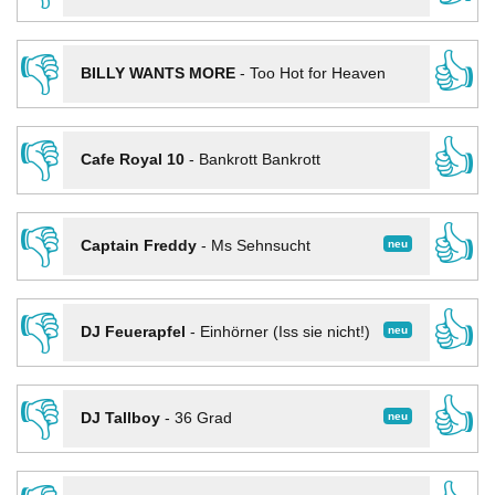
👎
👍
BILLY WANTS MORE
-
Too Hot for Heaven
👎
👍
Cafe Royal 10
-
Bankrott Bankrott
👎
👍
neu
Captain Freddy
-
Ms Sehnsucht
👎
👍
neu
DJ Feuerapfel
-
Einhörner (Iss sie nicht!)
👎
👍
neu
DJ Tallboy
-
36 Grad