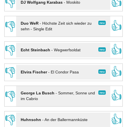
👎
👍
DJ Wolfgang Karabas
-
Moskito
👎
👍
neu
Duo WeR
-
Höchste Zeit sich wieder zu
sehn - Single Edit
👎
👍
neu
Echt Steinbach
-
Wegwerfsoldat
👎
👍
neu
Elvira Fischer
-
El Condor Pasa
👎
👍
neu
George La Busch
-
Sommer, Sonne und
im Cabrio
👎
👍
Huhnsohn
-
An der Ballermannküste