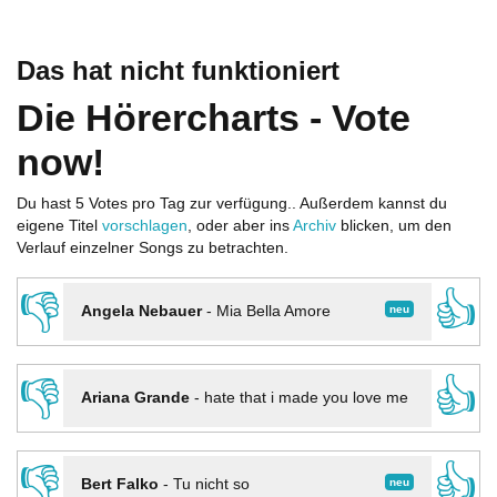
Das hat nicht funktioniert
Die Hörercharts - Vote
now!
Du hast 5 Votes pro Tag zur verfügung.. Außerdem kannst du
eigene Titel
vorschlagen
, oder aber ins
Archiv
blicken, um den
Verlauf einzelner Songs zu betrachten.
👎
👍
neu
Angela Nebauer
-
Mia Bella Amore
👎
👍
Ariana Grande
-
hate that i made you love me
👎
👍
neu
Bert Falko
-
Tu nicht so