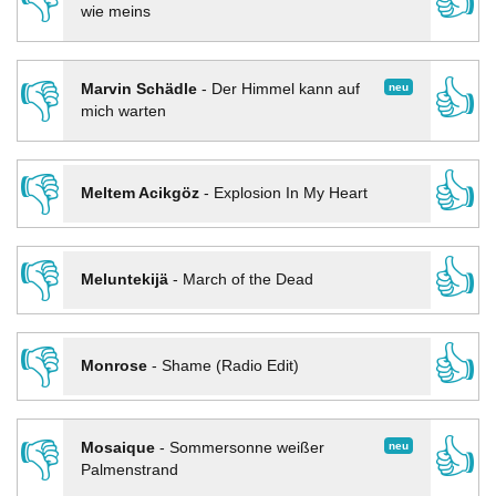
👎
👍
wie meins
👎
👍
neu
Marvin Schädle
-
Der Himmel kann auf
mich warten
👎
👍
Meltem Acikgöz
-
Explosion In My Heart
👎
👍
Meluntekijä
-
March of the Dead
👎
👍
Monrose
-
Shame (Radio Edit)
👎
👍
neu
Mosaique
-
Sommersonne weißer
Palmenstrand