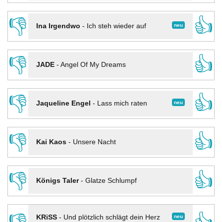
👎
👍
neu
Ina Irgendwo
-
Ich steh wieder auf
👎
👍
JADE
-
Angel Of My Dreams
👎
👍
neu
Jaqueline Engel
-
Lass mich raten
👎
👍
Kai Kaos
-
Unsere Nacht
👎
👍
Königs Taler
-
Glatze Schlumpf
neu
KRiSS
-
Und plötzlich schlägt dein Herz