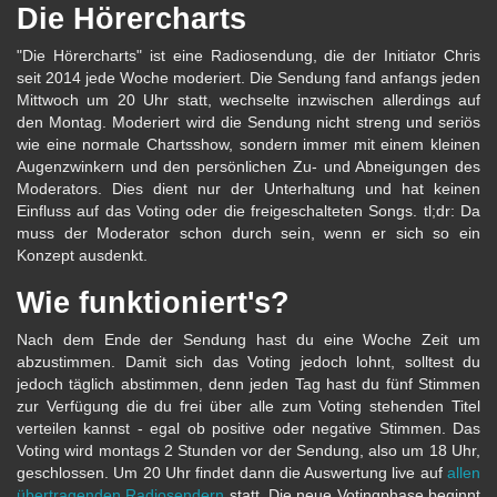
Die Hörercharts
"Die Hörercharts" ist eine Radiosendung, die der Initiator Chris
seit 2014 jede Woche moderiert. Die Sendung fand anfangs jeden
Mittwoch um 20 Uhr statt, wechselte inzwischen allerdings auf
den Montag. Moderiert wird die Sendung nicht streng und seriös
wie eine normale Chartsshow, sondern immer mit einem kleinen
Augenzwinkern und den persönlichen Zu- und Abneigungen des
Moderators. Dies dient nur der Unterhaltung und hat keinen
Einfluss auf das Voting oder die freigeschalteten Songs. tl;dr: Da
muss der Moderator schon durch sein, wenn er sich so ein
Konzept ausdenkt.
Wie funktioniert's?
Nach dem Ende der Sendung hast du eine Woche Zeit um
abzustimmen. Damit sich das Voting jedoch lohnt, solltest du
jedoch täglich abstimmen, denn jeden Tag hast du fünf Stimmen
zur Verfügung die du frei über alle zum Voting stehenden Titel
verteilen kannst - egal ob positive oder negative Stimmen. Das
Voting wird montags 2 Stunden vor der Sendung, also um 18 Uhr,
geschlossen. Um 20 Uhr findet dann die Auswertung live auf
allen
übertragenden Radiosendern
statt. Die neue Votingphase beginnt