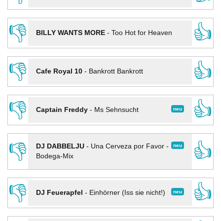
👎
👍
BILLY WANTS MORE
-
Too Hot for Heaven
👎
👍
Cafe Royal 10
-
Bankrott Bankrott
👎
👍
neu
Captain Freddy
-
Ms Sehnsucht
👎
👍
neu
DJ DABBELJU
-
Una Cerveza por Favor -
Bodega-Mix
👎
👍
neu
DJ Feuerapfel
-
Einhörner (Iss sie nicht!)