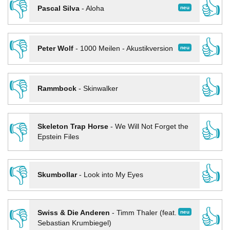
👎
👍
neu
Pascal Silva
-
Aloha
👎
👍
neu
Peter Wolf
-
1000 Meilen - Akustikversion
👎
👍
Rammbock
-
Skinwalker
👎
👍
Skeleton Trap Horse
-
We Will Not Forget the
Epstein Files
👎
👍
Skumbollar
-
Look into My Eyes
👎
👍
neu
Swiss & Die Anderen
-
Timm Thaler (feat.
Sebastian Krumbiegel)