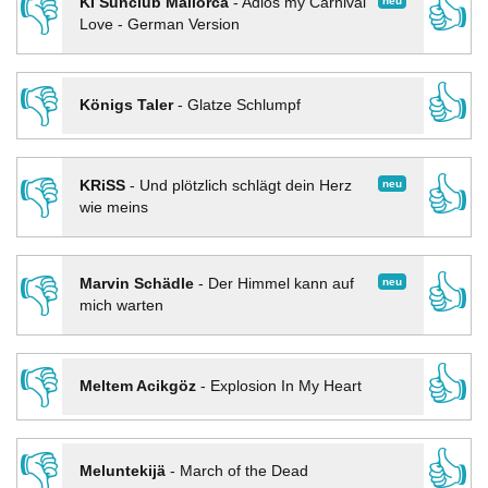
👎
👍
neu
KI Sunclub Mallorca
-
Adios my Carnival
Love - German Version
👎
👍
Königs Taler
-
Glatze Schlumpf
👎
👍
neu
KRiSS
-
Und plötzlich schlägt dein Herz
wie meins
👎
👍
neu
Marvin Schädle
-
Der Himmel kann auf
mich warten
👎
👍
Meltem Acikgöz
-
Explosion In My Heart
👎
👍
Meluntekijä
-
March of the Dead