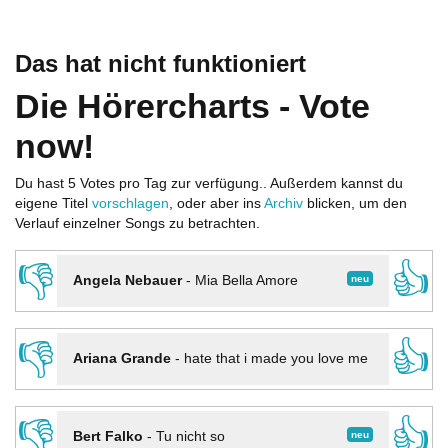
Das hat nicht funktioniert
Die Hörercharts - Vote
now!
Du hast 5 Votes pro Tag zur verfügung.. Außerdem kannst du
eigene Titel
vorschlagen
, oder aber ins
Archiv
blicken, um den
Verlauf einzelner Songs zu betrachten.
👎
👍
neu
Angela Nebauer
-
Mia Bella Amore
👎
👍
Ariana Grande
-
hate that i made you love me
👎
👍
neu
Bert Falko
-
Tu nicht so