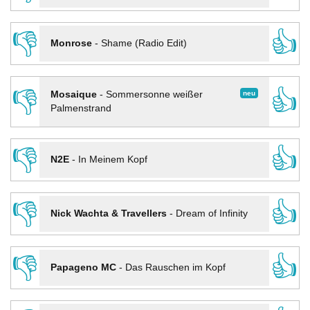
👎
👍
Monrose
-
Shame (Radio Edit)
👎
👍
neu
Mosaique
-
Sommersonne weißer
Palmenstrand
👎
👍
N2E
-
In Meinem Kopf
👎
👍
Nick Wachta & Travellers
-
Dream of Infinity
👎
👍
Papageno MC
-
Das Rauschen im Kopf