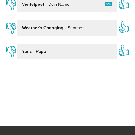
👎
👍
neu
Viertelpoet
-
Dein Name
👎
👍
Weather's Changing
-
Summer
👎
👍
Yaris
-
Papa