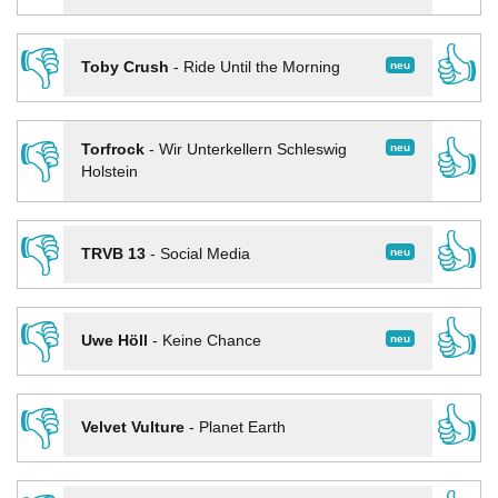
👎
👍
neu
Toby Crush
-
Ride Until the Morning
👎
👍
neu
Torfrock
-
Wir Unterkellern Schleswig
Holstein
👎
👍
neu
TRVB 13
-
Social Media
👎
👍
neu
Uwe Höll
-
Keine Chance
👎
👍
Velvet Vulture
-
Planet Earth