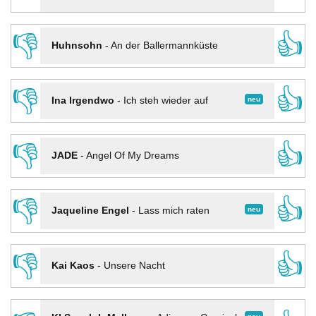
👎
👍
Huhnsohn
-
An der Ballermannküste
👎
👍
neu
Ina Irgendwo
-
Ich steh wieder auf
👎
👍
JADE
-
Angel Of My Dreams
👎
👍
neu
Jaqueline Engel
-
Lass mich raten
👎
👍
Kai Kaos
-
Unsere Nacht