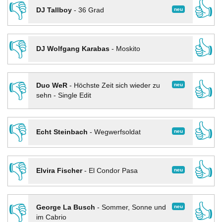
👎
👍
neu
DJ Tallboy
-
36 Grad
👎
👍
DJ Wolfgang Karabas
-
Moskito
👎
👍
neu
Duo WeR
-
Höchste Zeit sich wieder zu
sehn - Single Edit
👎
👍
neu
Echt Steinbach
-
Wegwerfsoldat
👎
👍
neu
Elvira Fischer
-
El Condor Pasa
👎
👍
neu
George La Busch
-
Sommer, Sonne und
im Cabrio