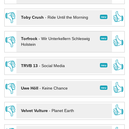
👎
👍
neu
Toby Crush
-
Ride Until the Morning
👎
👍
neu
Torfrock
-
Wir Unterkellern Schleswig
Holstein
👎
👍
neu
TRVB 13
-
Social Media
👎
👍
neu
Uwe Höll
-
Keine Chance
👎
👍
Velvet Vulture
-
Planet Earth