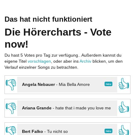
Das hat nicht funktioniert
Die Hörercharts - Vote
now!
Du hast 5 Votes pro Tag zur verfügung.. Außerdem kannst du
eigene Titel
vorschlagen
, oder aber ins
Archiv
blicken, um den
Verlauf einzelner Songs zu betrachten.
👎
👍
neu
Angela Nebauer
-
Mia Bella Amore
👎
👍
Ariana Grande
-
hate that i made you love me
👎
👍
neu
Bert Falko
-
Tu nicht so