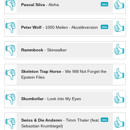
👎
👍
neu
Pascal Silva
-
Aloha
👎
👍
neu
Peter Wolf
-
1000 Meilen - Akustikversion
👎
👍
Rammbock
-
Skinwalker
👎
👍
Skeleton Trap Horse
-
We Will Not Forget the
Epstein Files
👎
👍
Skumbollar
-
Look into My Eyes
👎
👍
neu
Swiss & Die Anderen
-
Timm Thaler (feat.
Sebastian Krumbiegel)