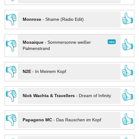
👎
👍
Monrose
-
Shame (Radio Edit)
👎
👍
neu
Mosaique
-
Sommersonne weißer
Palmenstrand
👎
👍
N2E
-
In Meinem Kopf
👎
👍
Nick Wachta & Travellers
-
Dream of Infinity
👎
👍
Papageno MC
-
Das Rauschen im Kopf