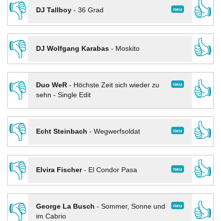
👎
👍
neu
DJ Tallboy
-
36 Grad
👎
👍
DJ Wolfgang Karabas
-
Moskito
👎
👍
neu
Duo WeR
-
Höchste Zeit sich wieder zu
sehn - Single Edit
👎
👍
neu
Echt Steinbach
-
Wegwerfsoldat
👎
👍
neu
Elvira Fischer
-
El Condor Pasa
👎
👍
neu
George La Busch
-
Sommer, Sonne und
im Cabrio