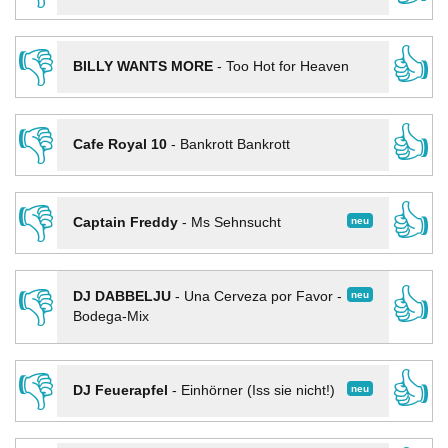
👎
👍
BILLY WANTS MORE
-
Too Hot for Heaven
👎
👍
Cafe Royal 10
-
Bankrott Bankrott
👎
👍
neu
Captain Freddy
-
Ms Sehnsucht
👎
👍
neu
DJ DABBELJU
-
Una Cerveza por Favor -
Bodega-Mix
👎
👍
neu
DJ Feuerapfel
-
Einhörner (Iss sie nicht!)