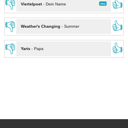
👎
👍
neu
Viertelpoet
-
Dein Name
👎
👍
Weather's Changing
-
Summer
👎
👍
Yaris
-
Papa