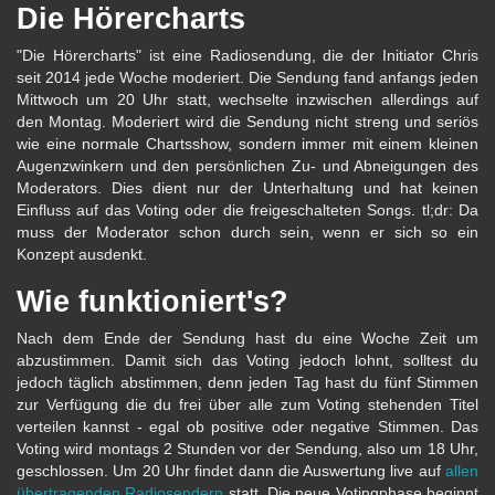
Die Hörercharts
"Die Hörercharts" ist eine Radiosendung, die der Initiator Chris
seit 2014 jede Woche moderiert. Die Sendung fand anfangs jeden
Mittwoch um 20 Uhr statt, wechselte inzwischen allerdings auf
den Montag. Moderiert wird die Sendung nicht streng und seriös
wie eine normale Chartsshow, sondern immer mit einem kleinen
Augenzwinkern und den persönlichen Zu- und Abneigungen des
Moderators. Dies dient nur der Unterhaltung und hat keinen
Einfluss auf das Voting oder die freigeschalteten Songs. tl;dr: Da
muss der Moderator schon durch sein, wenn er sich so ein
Konzept ausdenkt.
Wie funktioniert's?
Nach dem Ende der Sendung hast du eine Woche Zeit um
abzustimmen. Damit sich das Voting jedoch lohnt, solltest du
jedoch täglich abstimmen, denn jeden Tag hast du fünf Stimmen
zur Verfügung die du frei über alle zum Voting stehenden Titel
verteilen kannst - egal ob positive oder negative Stimmen. Das
Voting wird montags 2 Stunden vor der Sendung, also um 18 Uhr,
geschlossen. Um 20 Uhr findet dann die Auswertung live auf
allen
übertragenden Radiosendern
statt. Die neue Votingphase beginnt