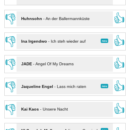
👎
👍
Huhnsohn
-
An der Ballermannküste
👎
👍
neu
Ina Irgendwo
-
Ich steh wieder auf
👎
👍
JADE
-
Angel Of My Dreams
👎
👍
neu
Jaqueline Engel
-
Lass mich raten
👎
👍
Kai Kaos
-
Unsere Nacht