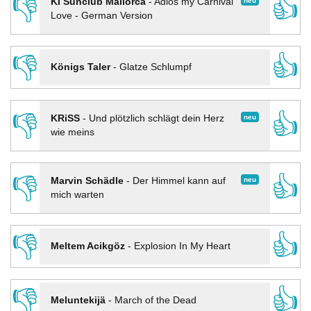
👎
👍
neu
KI Sunclub Mallorca
-
Adios my Carnival
Love - German Version
👎
👍
Königs Taler
-
Glatze Schlumpf
👎
👍
neu
KRiSS
-
Und plötzlich schlägt dein Herz
wie meins
👎
👍
neu
Marvin Schädle
-
Der Himmel kann auf
mich warten
👎
👍
Meltem Acikgöz
-
Explosion In My Heart
👎
👍
Meluntekijä
-
March of the Dead