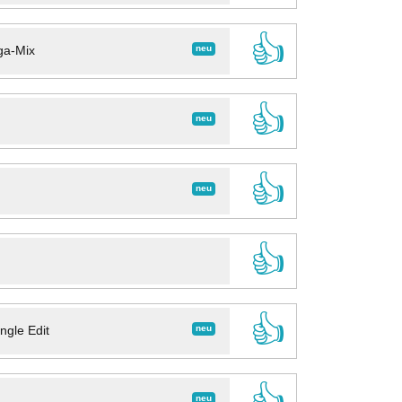
👍
neu
ga-Mix
👍
neu
👍
neu
👍
👍
neu
ngle Edit
👍
neu