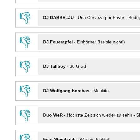
👎
DJ DABBELJU
-
Una Cerveza por Favor - Bode
👎
DJ Feuerapfel
-
Einhörner (Iss sie nicht!)
👎
DJ Tallboy
-
36 Grad
👎
DJ Wolfgang Karabas
-
Moskito
👎
Duo WeR
-
Höchste Zeit sich wieder zu sehn - Si
👎
Echt Steinbach
-
Wegwerfsoldat