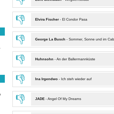
👎
Elvira Fischer
-
El Condor Pasa
👎
George La Busch
-
Sommer, Sonne und im Cab
.
👎
Huhnsohn
-
An der Ballermannküste
👎
Ina Irgendwo
-
Ich steh wieder auf
n
👎
JADE
-
Angel Of My Dreams