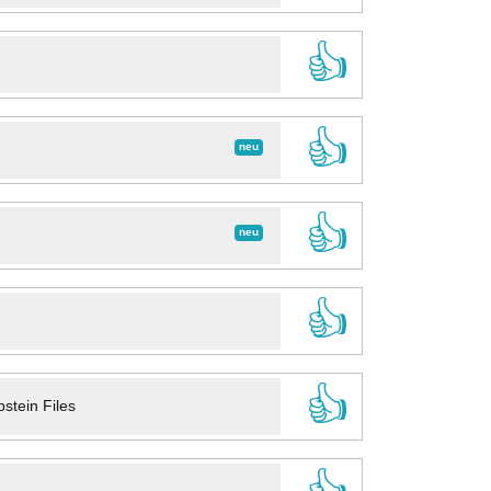
👍
👍
neu
👍
neu
👍
👍
stein Files