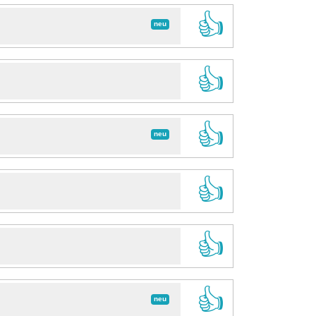
👍
neu
👍
👍
neu
👍
👍
👍
neu