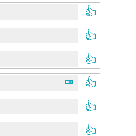
👍
👍
👍
👍
neu
d
👍
👍