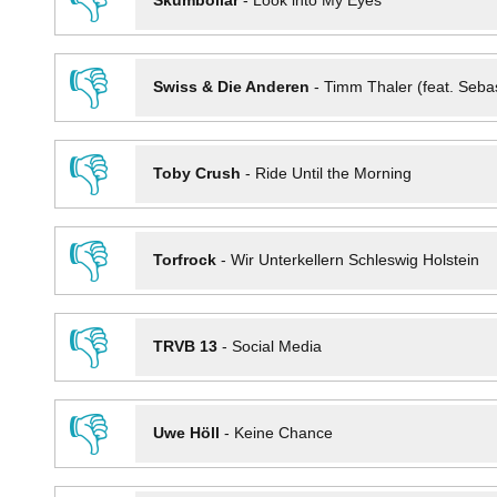
👎
Skumbollar
-
Look into My Eyes
👎
Swiss & Die Anderen
-
Timm Thaler (feat. Seba
👎
Toby Crush
-
Ride Until the Morning
👎
Torfrock
-
Wir Unterkellern Schleswig Holstein
👎
TRVB 13
-
Social Media
👎
Uwe Höll
-
Keine Chance