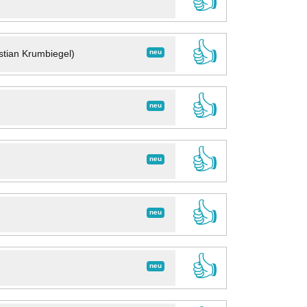
👍
👍
neu
stian Krumbiegel)
👍
neu
👍
neu
👍
neu
👍
neu