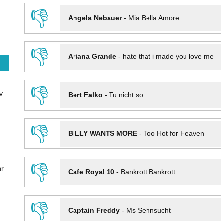
👎
Angela Nebauer
-
Mia Bella Amore
👎
Ariana Grande
-
hate that i made you love me
👎
v
Bert Falko
-
Tu nicht so
👎
BILLY WANTS MORE
-
Too Hot for Heaven
👎
hr
Cafe Royal 10
-
Bankrott Bankrott
👎
Captain Freddy
-
Ms Sehnsucht