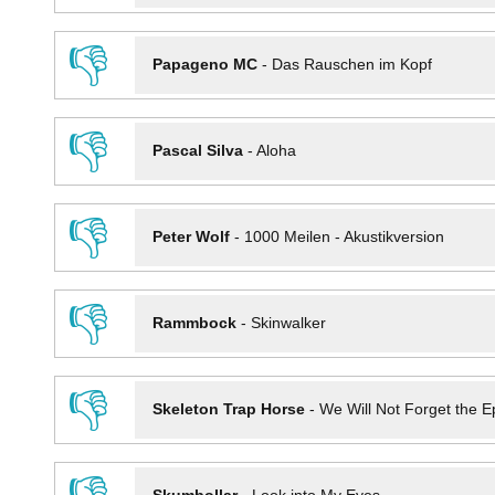
👎
Papageno MC
-
Das Rauschen im Kopf
👎
Pascal Silva
-
Aloha
👎
Peter Wolf
-
1000 Meilen - Akustikversion
👎
Rammbock
-
Skinwalker
👎
Skeleton Trap Horse
-
We Will Not Forget the Ep