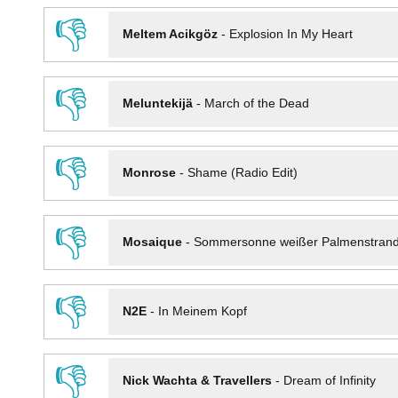
👎
Meltem Acikgöz
-
Explosion In My Heart
👎
Meluntekijä
-
March of the Dead
👎
Monrose
-
Shame (Radio Edit)
👎
Mosaique
-
Sommersonne weißer Palmenstran
👎
N2E
-
In Meinem Kopf
👎
Nick Wachta & Travellers
-
Dream of Infinity