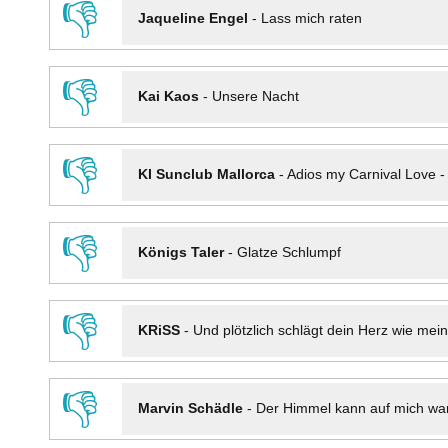
👎
Jaqueline Engel
-
Lass mich raten
👎
Kai Kaos
-
Unsere Nacht
👎
KI Sunclub Mallorca
-
Adios my Carnival Love 
👎
Königs Taler
-
Glatze Schlumpf
👎
KRiSS
-
Und plötzlich schlägt dein Herz wie mei
👎
Marvin Schädle
-
Der Himmel kann auf mich wa