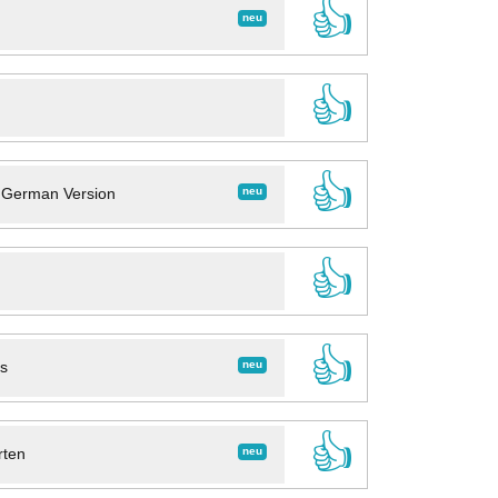
👍
neu
👍
👍
neu
- German Version
👍
👍
neu
ns
👍
neu
rten