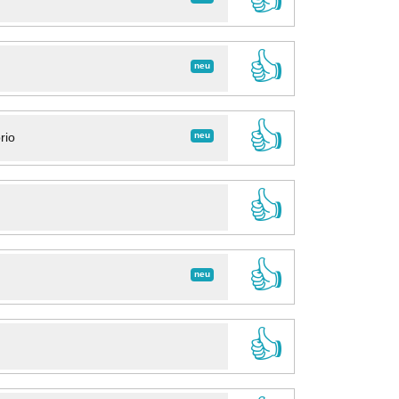
👍
neu
👍
neu
rio
👍
👍
neu
👍