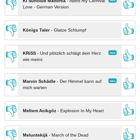
👎
👍
neu
KI Sunclub Mallorca
-
Adios my Carnival
Love - German Version
👎
👍
Königs Taler
-
Glatze Schlumpf
👎
👍
neu
KRiSS
-
Und plötzlich schlägt dein Herz
wie meins
👎
👍
neu
Marvin Schädle
-
Der Himmel kann auf
mich warten
👎
👍
Meltem Acikgöz
-
Explosion In My Heart
👎
👍
Meluntekijä
-
March of the Dead