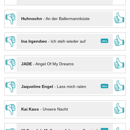
👎
👍
Huhnsohn
-
An der Ballermannküste
👎
👍
neu
Ina Irgendwo
-
Ich steh wieder auf
👎
👍
JADE
-
Angel Of My Dreams
👎
👍
neu
Jaqueline Engel
-
Lass mich raten
👎
👍
Kai Kaos
-
Unsere Nacht