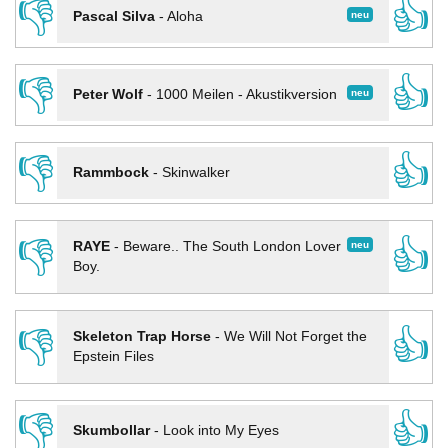
👎
👍
neu
Pascal Silva
-
Aloha
👎
👍
neu
Peter Wolf
-
1000 Meilen - Akustikversion
👎
👍
Rammbock
-
Skinwalker
👎
👍
neu
RAYE
-
Beware.. The South London Lover
Boy.
👎
👍
Skeleton Trap Horse
-
We Will Not Forget the
Epstein Files
👎
👍
Skumbollar
-
Look into My Eyes