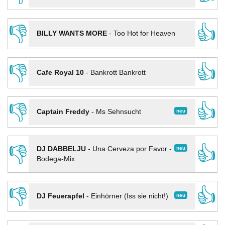
👎
👍
BILLY WANTS MORE
-
Too Hot for Heaven
👎
👍
Cafe Royal 10
-
Bankrott Bankrott
👎
👍
neu
Captain Freddy
-
Ms Sehnsucht
👎
👍
neu
DJ DABBELJU
-
Una Cerveza por Favor -
Bodega-Mix
👎
👍
neu
DJ Feuerapfel
-
Einhörner (Iss sie nicht!)