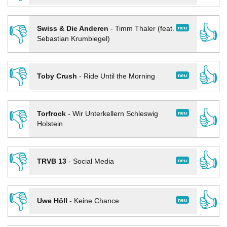
👎
👍
neu
Swiss & Die Anderen
-
Timm Thaler (feat.
Sebastian Krumbiegel)
👎
👍
neu
Toby Crush
-
Ride Until the Morning
👎
👍
neu
Torfrock
-
Wir Unterkellern Schleswig
Holstein
👎
👍
neu
TRVB 13
-
Social Media
👎
👍
neu
Uwe Höll
-
Keine Chance