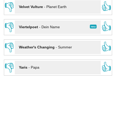
👎
👍
Velvet Vulture
-
Planet Earth
👎
👍
neu
Viertelpoet
-
Dein Name
👎
👍
Weather's Changing
-
Summer
👎
👍
Yaris
-
Papa