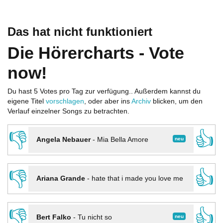
Das hat nicht funktioniert
Die Hörercharts - Vote
now!
Du hast 5 Votes pro Tag zur verfügung.. Außerdem kannst du
eigene Titel
vorschlagen
, oder aber ins
Archiv
blicken, um den
Verlauf einzelner Songs zu betrachten.
👎
👍
neu
Angela Nebauer
-
Mia Bella Amore
👎
👍
Ariana Grande
-
hate that i made you love me
👎
👍
neu
Bert Falko
-
Tu nicht so