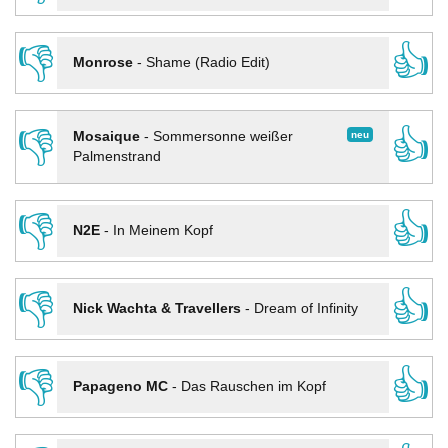
👎
👍
Monrose
-
Shame (Radio Edit)
👎
👍
neu
Mosaique
-
Sommersonne weißer
Palmenstrand
👎
👍
N2E
-
In Meinem Kopf
👎
👍
Nick Wachta & Travellers
-
Dream of Infinity
👎
👍
Papageno MC
-
Das Rauschen im Kopf