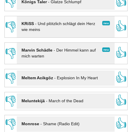
👎
👍
Königs Taler
-
Glatze Schlumpf
👎
👍
neu
KRiSS
-
Und plötzlich schlägt dein Herz
wie meins
👎
👍
neu
Marvin Schädle
-
Der Himmel kann auf
mich warten
👎
👍
Meltem Acikgöz
-
Explosion In My Heart
👎
👍
Meluntekijä
-
March of the Dead
👎
👍
Monrose
-
Shame (Radio Edit)