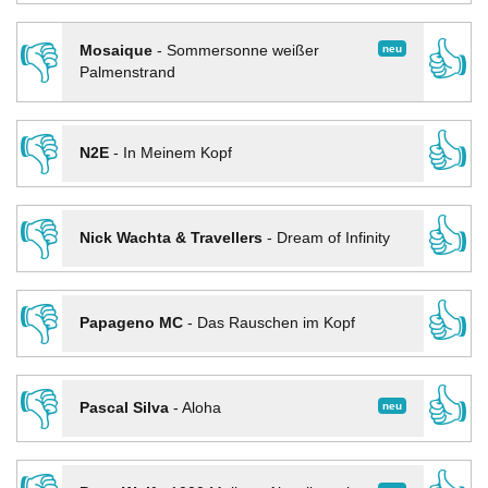
👎
👍
neu
Mosaique
-
Sommersonne weißer
Palmenstrand
👎
👍
N2E
-
In Meinem Kopf
👎
👍
Nick Wachta & Travellers
-
Dream of Infinity
👎
👍
Papageno MC
-
Das Rauschen im Kopf
👎
👍
neu
Pascal Silva
-
Aloha