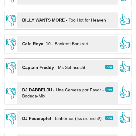
👎
👍
BILLY WANTS MORE
-
Too Hot for Heaven
👎
👍
Cafe Royal 10
-
Bankrott Bankrott
👎
👍
neu
Captain Freddy
-
Ms Sehnsucht
👎
👍
neu
DJ DABBELJU
-
Una Cerveza por Favor -
Bodega-Mix
👎
👍
neu
DJ Feuerapfel
-
Einhörner (Iss sie nicht!)