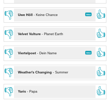
👎
👍
neu
Uwe Höll
-
Keine Chance
👎
👍
Velvet Vulture
-
Planet Earth
👎
👍
neu
Viertelpoet
-
Dein Name
👎
👍
Weather's Changing
-
Summer
👎
👍
Yaris
-
Papa