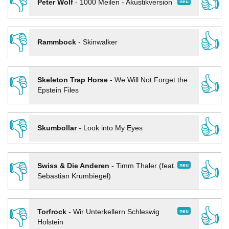
👎
👍
neu
Peter Wolf
-
1000 Meilen - Akustikversion
👎
👍
Rammbock
-
Skinwalker
👎
👍
Skeleton Trap Horse
-
We Will Not Forget the
Epstein Files
👎
👍
Skumbollar
-
Look into My Eyes
👎
👍
neu
Swiss & Die Anderen
-
Timm Thaler (feat.
Sebastian Krumbiegel)
👎
👍
neu
Torfrock
-
Wir Unterkellern Schleswig
Holstein