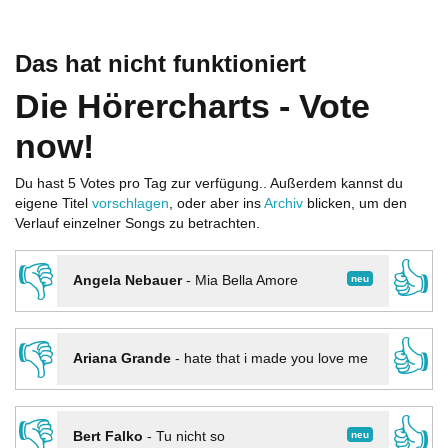
Das hat nicht funktioniert
Die Hörercharts - Vote
now!
Du hast 5 Votes pro Tag zur verfügung.. Außerdem kannst du
eigene Titel
vorschlagen
, oder aber ins
Archiv
blicken, um den
Verlauf einzelner Songs zu betrachten.
👎
👍
neu
Angela Nebauer
-
Mia Bella Amore
👎
👍
Ariana Grande
-
hate that i made you love me
👎
👍
neu
Bert Falko
-
Tu nicht so