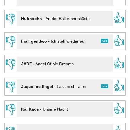
👎
👍
Huhnsohn
-
An der Ballermannküste
👎
👍
neu
Ina Irgendwo
-
Ich steh wieder auf
👎
👍
JADE
-
Angel Of My Dreams
👎
👍
neu
Jaqueline Engel
-
Lass mich raten
👎
👍
Kai Kaos
-
Unsere Nacht