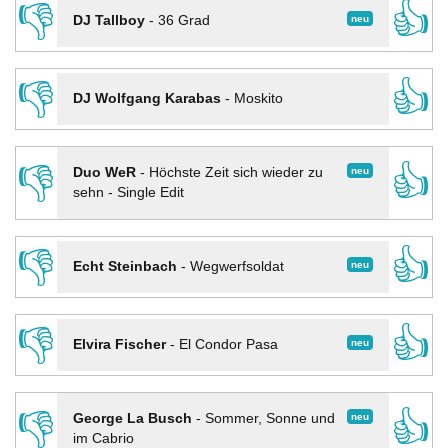
👎
👍
neu
DJ Tallboy
-
36 Grad
👎
👍
DJ Wolfgang Karabas
-
Moskito
👎
👍
neu
Duo WeR
-
Höchste Zeit sich wieder zu
sehn - Single Edit
👎
👍
neu
Echt Steinbach
-
Wegwerfsoldat
👎
👍
neu
Elvira Fischer
-
El Condor Pasa
👎
👍
neu
George La Busch
-
Sommer, Sonne und
im Cabrio