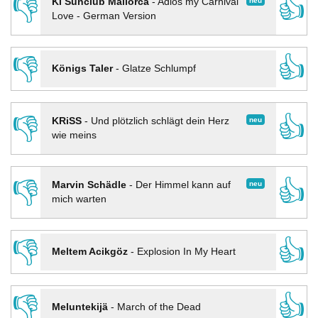
👎
👍
neu
KI Sunclub Mallorca
-
Adios my Carnival
Love - German Version
👎
👍
Königs Taler
-
Glatze Schlumpf
👎
👍
neu
KRiSS
-
Und plötzlich schlägt dein Herz
wie meins
👎
👍
neu
Marvin Schädle
-
Der Himmel kann auf
mich warten
👎
👍
Meltem Acikgöz
-
Explosion In My Heart
👎
👍
Meluntekijä
-
March of the Dead