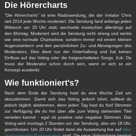
Die Hörercharts
"Die Hörercharts" ist eine Radiosendung, die der Initiator Chris
seit 2014 jede Woche moderiert. Die Sendung fand anfangs jeden
Mittwoch um 20 Uhr statt, wechselte inzwischen allerdings auf
den Montag. Moderiert wird die Sendung nicht streng und seriös
wie eine normale Chartsshow, sondern immer mit einem kleinen
Augenzwinkern und den persönlichen Zu- und Abneigungen des
Moderators. Dies dient nur der Unterhaltung und hat keinen
Einfluss auf das Voting oder die freigeschalteten Songs. tl;dr: Da
muss der Moderator schon durch sein, wenn er sich so ein
Konzept ausdenkt.
Wie funktioniert's?
Nach dem Ende der Sendung hast du eine Woche Zeit um
abzustimmen. Damit sich das Voting jedoch lohnt, solltest du
jedoch täglich abstimmen, denn jeden Tag hast du fünf Stimmen
zur Verfügung die du frei über alle zum Voting stehenden Titel
verteilen kannst - egal ob positive oder negative Stimmen. Das
Voting wird montags 2 Stunden vor der Sendung, also um 18 Uhr,
geschlossen. Um 20 Uhr findet dann die Auswertung live auf
allen
übertragenden Radiosendern
statt. Die neue Votingphase beginnt