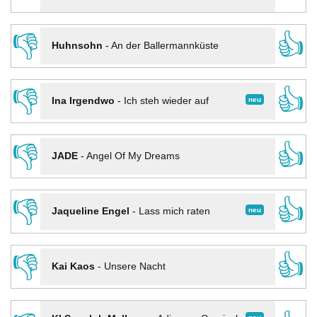
👎
👍
Huhnsohn
-
An der Ballermannküste
👎
👍
neu
Ina Irgendwo
-
Ich steh wieder auf
👎
👍
JADE
-
Angel Of My Dreams
👎
👍
neu
Jaqueline Engel
-
Lass mich raten
👎
👍
Kai Kaos
-
Unsere Nacht