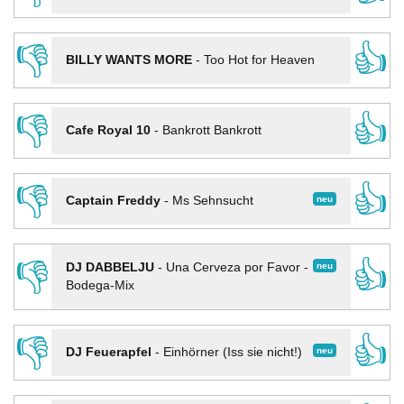
👎
👍
BILLY WANTS MORE
-
Too Hot for Heaven
👎
👍
Cafe Royal 10
-
Bankrott Bankrott
👎
👍
neu
Captain Freddy
-
Ms Sehnsucht
👎
👍
neu
DJ DABBELJU
-
Una Cerveza por Favor -
Bodega-Mix
👎
👍
neu
DJ Feuerapfel
-
Einhörner (Iss sie nicht!)