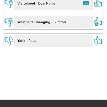
👎
👍
neu
Viertelpoet
-
Dein Name
👎
👍
Weather's Changing
-
Summer
👎
👍
Yaris
-
Papa