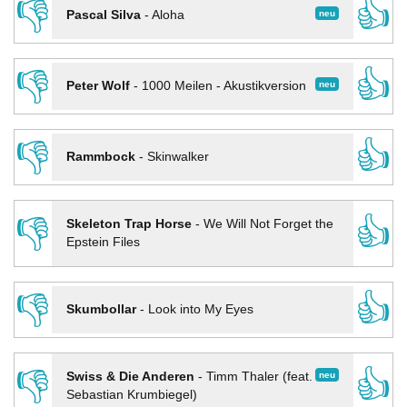
👎
👍
neu
Pascal Silva
-
Aloha
👎
👍
neu
Peter Wolf
-
1000 Meilen - Akustikversion
👎
👍
Rammbock
-
Skinwalker
👎
👍
Skeleton Trap Horse
-
We Will Not Forget the
Epstein Files
👎
👍
Skumbollar
-
Look into My Eyes
👎
👍
neu
Swiss & Die Anderen
-
Timm Thaler (feat.
Sebastian Krumbiegel)