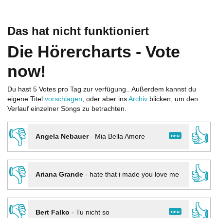
Das hat nicht funktioniert
Die Hörercharts - Vote
now!
Du hast 5 Votes pro Tag zur verfügung.. Außerdem kannst du
eigene Titel
vorschlagen
, oder aber ins
Archiv
blicken, um den
Verlauf einzelner Songs zu betrachten.
👎
👍
neu
Angela Nebauer
-
Mia Bella Amore
👎
👍
Ariana Grande
-
hate that i made you love me
👎
👍
neu
Bert Falko
-
Tu nicht so