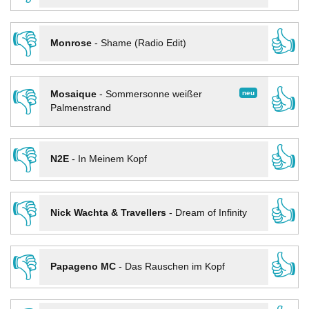
👎
👍
Monrose
-
Shame (Radio Edit)
👎
👍
neu
Mosaique
-
Sommersonne weißer
Palmenstrand
👎
👍
N2E
-
In Meinem Kopf
👎
👍
Nick Wachta & Travellers
-
Dream of Infinity
👎
👍
Papageno MC
-
Das Rauschen im Kopf