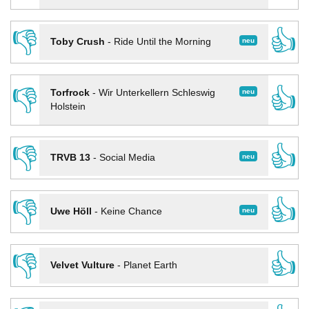
👎
👍
neu
Toby Crush
-
Ride Until the Morning
👎
👍
neu
Torfrock
-
Wir Unterkellern Schleswig
Holstein
👎
👍
neu
TRVB 13
-
Social Media
👎
👍
neu
Uwe Höll
-
Keine Chance
👎
👍
Velvet Vulture
-
Planet Earth