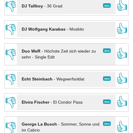
👎
👍
neu
DJ Tallboy
-
36 Grad
👎
👍
DJ Wolfgang Karabas
-
Moskito
👎
👍
neu
Duo WeR
-
Höchste Zeit sich wieder zu
sehn - Single Edit
👎
👍
neu
Echt Steinbach
-
Wegwerfsoldat
👎
👍
neu
Elvira Fischer
-
El Condor Pasa
👎
👍
neu
George La Busch
-
Sommer, Sonne und
im Cabrio