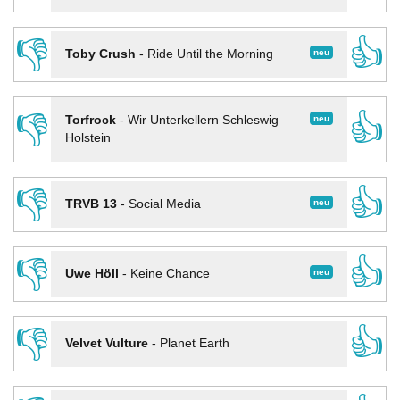
👎
👍
neu
Toby Crush
-
Ride Until the Morning
👎
👍
neu
Torfrock
-
Wir Unterkellern Schleswig
Holstein
👎
👍
neu
TRVB 13
-
Social Media
👎
👍
neu
Uwe Höll
-
Keine Chance
👎
👍
Velvet Vulture
-
Planet Earth