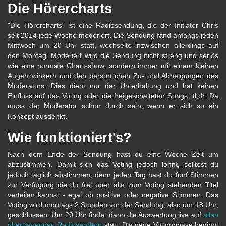
Die Hörercharts
"Die Hörercharts" ist eine Radiosendung, die der Initiator Chris
seit 2014 jede Woche moderiert. Die Sendung fand anfangs jeden
Mittwoch um 20 Uhr statt, wechselte inzwischen allerdings auf
den Montag. Moderiert wird die Sendung nicht streng und seriös
wie eine normale Chartsshow, sondern immer mit einem kleinen
Augenzwinkern und den persönlichen Zu- und Abneigungen des
Moderators. Dies dient nur der Unterhaltung und hat keinen
Einfluss auf das Voting oder die freigeschalteten Songs. tl;dr: Da
muss der Moderator schon durch sein, wenn er sich so ein
Konzept ausdenkt.
Wie funktioniert's?
Nach dem Ende der Sendung hast du eine Woche Zeit um
abzustimmen. Damit sich das Voting jedoch lohnt, solltest du
jedoch täglich abstimmen, denn jeden Tag hast du fünf Stimmen
zur Verfügung die du frei über alle zum Voting stehenden Titel
verteilen kannst - egal ob positive oder negative Stimmen. Das
Voting wird montags 2 Stunden vor der Sendung, also um 18 Uhr,
geschlossen. Um 20 Uhr findet dann die Auswertung live auf
allen
übertragenden Radiosendern
statt. Die neue Votingphase beginnt