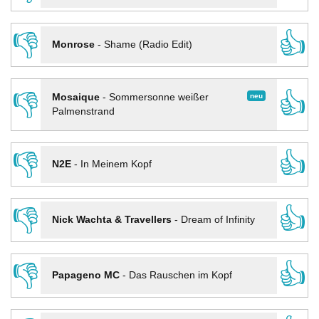
👎
👍
Monrose
-
Shame (Radio Edit)
👎
👍
neu
Mosaique
-
Sommersonne weißer
Palmenstrand
👎
👍
N2E
-
In Meinem Kopf
👎
👍
Nick Wachta & Travellers
-
Dream of Infinity
👎
👍
Papageno MC
-
Das Rauschen im Kopf