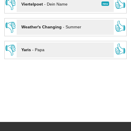
👎
👍
neu
Viertelpoet
-
Dein Name
👎
👍
Weather's Changing
-
Summer
👎
👍
Yaris
-
Papa