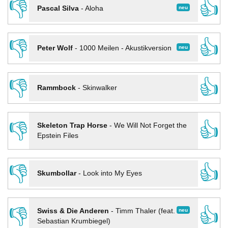
👎
👍
neu
Pascal Silva
-
Aloha
👎
👍
neu
Peter Wolf
-
1000 Meilen - Akustikversion
👎
👍
Rammbock
-
Skinwalker
👎
👍
Skeleton Trap Horse
-
We Will Not Forget the
Epstein Files
👎
👍
Skumbollar
-
Look into My Eyes
👎
👍
neu
Swiss & Die Anderen
-
Timm Thaler (feat.
Sebastian Krumbiegel)