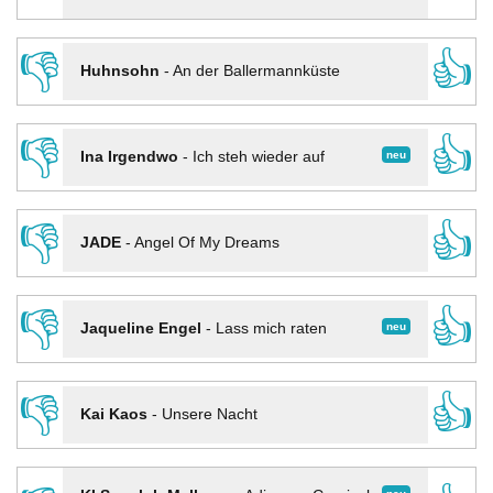
👎
👍
Huhnsohn
-
An der Ballermannküste
👎
👍
neu
Ina Irgendwo
-
Ich steh wieder auf
👎
👍
JADE
-
Angel Of My Dreams
👎
👍
neu
Jaqueline Engel
-
Lass mich raten
👎
👍
Kai Kaos
-
Unsere Nacht