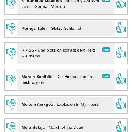
👎
👍
neu
KI Sunclub Mallorca
-
Adios my Carnival
Love - German Version
👎
👍
Königs Taler
-
Glatze Schlumpf
👎
👍
neu
KRiSS
-
Und plötzlich schlägt dein Herz
wie meins
👎
👍
neu
Marvin Schädle
-
Der Himmel kann auf
mich warten
👎
👍
Meltem Acikgöz
-
Explosion In My Heart
👎
👍
Meluntekijä
-
March of the Dead