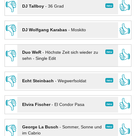
👎
👍
neu
DJ Tallboy
-
36 Grad
👎
👍
DJ Wolfgang Karabas
-
Moskito
👎
👍
neu
Duo WeR
-
Höchste Zeit sich wieder zu
sehn - Single Edit
👎
👍
neu
Echt Steinbach
-
Wegwerfsoldat
👎
👍
neu
Elvira Fischer
-
El Condor Pasa
👎
👍
neu
George La Busch
-
Sommer, Sonne und
im Cabrio