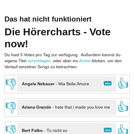
Das hat nicht funktioniert
Die Hörercharts - Vote
now!
Du hast 5 Votes pro Tag zur verfügung.. Außerdem kannst du
eigene Titel
vorschlagen
, oder aber ins
Archiv
blicken, um den
Verlauf einzelner Songs zu betrachten.
👎
👍
neu
Angela Nebauer
-
Mia Bella Amore
👎
👍
Ariana Grande
-
hate that i made you love me
👎
👍
neu
Bert Falko
-
Tu nicht so