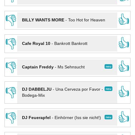
👎
👍
BILLY WANTS MORE
-
Too Hot for Heaven
👎
👍
Cafe Royal 10
-
Bankrott Bankrott
👎
👍
neu
Captain Freddy
-
Ms Sehnsucht
👎
👍
neu
DJ DABBELJU
-
Una Cerveza por Favor -
Bodega-Mix
👎
👍
neu
DJ Feuerapfel
-
Einhörner (Iss sie nicht!)