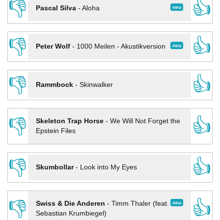
👎
👍
neu
Pascal Silva
-
Aloha
👎
👍
neu
Peter Wolf
-
1000 Meilen - Akustikversion
👎
👍
Rammbock
-
Skinwalker
👎
👍
Skeleton Trap Horse
-
We Will Not Forget the
Epstein Files
👎
👍
Skumbollar
-
Look into My Eyes
👎
👍
neu
Swiss & Die Anderen
-
Timm Thaler (feat.
Sebastian Krumbiegel)