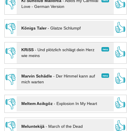
👎
👍
neu
KI Sunclub Mallorca
-
Adios my Carnival
Love - German Version
👎
👍
Königs Taler
-
Glatze Schlumpf
👎
👍
neu
KRiSS
-
Und plötzlich schlägt dein Herz
wie meins
👎
👍
neu
Marvin Schädle
-
Der Himmel kann auf
mich warten
👎
👍
Meltem Acikgöz
-
Explosion In My Heart
👎
👍
Meluntekijä
-
March of the Dead