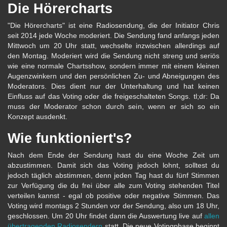
Die Hörercharts
"Die Hörercharts" ist eine Radiosendung, die der Initiator Chris
seit 2014 jede Woche moderiert. Die Sendung fand anfangs jeden
Mittwoch um 20 Uhr statt, wechselte inzwischen allerdings auf
den Montag. Moderiert wird die Sendung nicht streng und seriös
wie eine normale Chartsshow, sondern immer mit einem kleinen
Augenzwinkern und den persönlichen Zu- und Abneigungen des
Moderators. Dies dient nur der Unterhaltung und hat keinen
Einfluss auf das Voting oder die freigeschalteten Songs. tl;dr: Da
muss der Moderator schon durch sein, wenn er sich so ein
Konzept ausdenkt.
Wie funktioniert's?
Nach dem Ende der Sendung hast du eine Woche Zeit um
abzustimmen. Damit sich das Voting jedoch lohnt, solltest du
jedoch täglich abstimmen, denn jeden Tag hast du fünf Stimmen
zur Verfügung die du frei über alle zum Voting stehenden Titel
verteilen kannst - egal ob positive oder negative Stimmen. Das
Voting wird montags 2 Stunden vor der Sendung, also um 18 Uhr,
geschlossen. Um 20 Uhr findet dann die Auswertung live auf
allen
übertragenden Radiosendern
statt. Die neue Votingphase beginnt