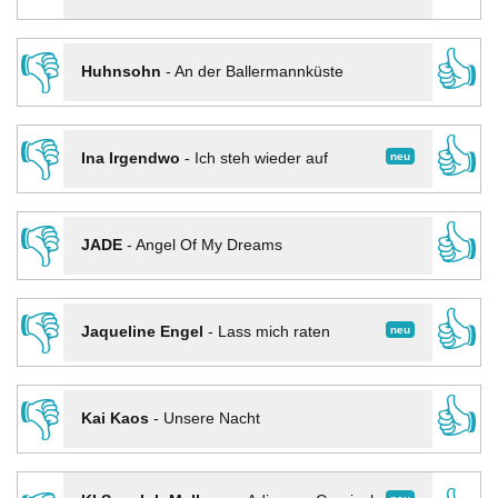
👎
👍
Huhnsohn
-
An der Ballermannküste
👎
👍
neu
Ina Irgendwo
-
Ich steh wieder auf
👎
👍
JADE
-
Angel Of My Dreams
👎
👍
neu
Jaqueline Engel
-
Lass mich raten
👎
👍
Kai Kaos
-
Unsere Nacht