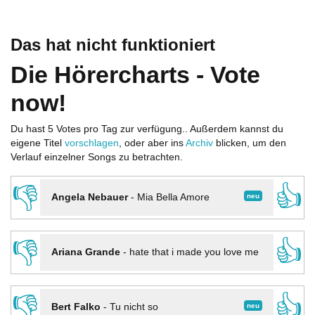
Das hat nicht funktioniert
Die Hörercharts - Vote
now!
Du hast 5 Votes pro Tag zur verfügung.. Außerdem kannst du
eigene Titel
vorschlagen
, oder aber ins
Archiv
blicken, um den
Verlauf einzelner Songs zu betrachten.
👎
👍
neu
Angela Nebauer
-
Mia Bella Amore
👎
👍
Ariana Grande
-
hate that i made you love me
👎
👍
neu
Bert Falko
-
Tu nicht so