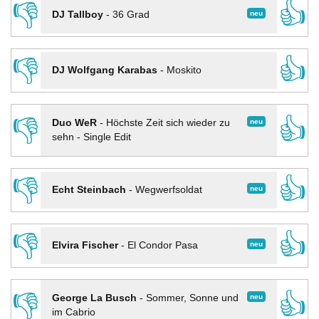
👎
👍
neu
DJ Tallboy
-
36 Grad
👎
👍
DJ Wolfgang Karabas
-
Moskito
👎
👍
neu
Duo WeR
-
Höchste Zeit sich wieder zu
sehn - Single Edit
👎
👍
neu
Echt Steinbach
-
Wegwerfsoldat
👎
👍
neu
Elvira Fischer
-
El Condor Pasa
👎
👍
neu
George La Busch
-
Sommer, Sonne und
im Cabrio