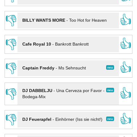
👎
👍
BILLY WANTS MORE
-
Too Hot for Heaven
👎
👍
Cafe Royal 10
-
Bankrott Bankrott
👎
👍
neu
Captain Freddy
-
Ms Sehnsucht
👎
👍
neu
DJ DABBELJU
-
Una Cerveza por Favor -
Bodega-Mix
👎
👍
neu
DJ Feuerapfel
-
Einhörner (Iss sie nicht!)