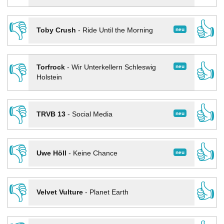
👎
👍
neu
Toby Crush
-
Ride Until the Morning
👎
👍
neu
Torfrock
-
Wir Unterkellern Schleswig
Holstein
👎
👍
neu
TRVB 13
-
Social Media
👎
👍
neu
Uwe Höll
-
Keine Chance
👎
👍
Velvet Vulture
-
Planet Earth