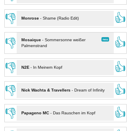
👎
👍
Monrose
-
Shame (Radio Edit)
👎
👍
neu
Mosaique
-
Sommersonne weißer
Palmenstrand
👎
👍
N2E
-
In Meinem Kopf
👎
👍
Nick Wachta & Travellers
-
Dream of Infinity
👎
👍
Papageno MC
-
Das Rauschen im Kopf