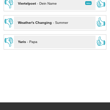
👎
👍
neu
Viertelpoet
-
Dein Name
👎
👍
Weather's Changing
-
Summer
👎
👍
Yaris
-
Papa