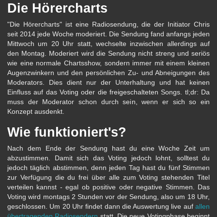
Die Hörercharts
"Die Hörercharts" ist eine Radiosendung, die der Initiator Chris
seit 2014 jede Woche moderiert. Die Sendung fand anfangs jeden
Mittwoch um 20 Uhr statt, wechselte inzwischen allerdings auf
den Montag. Moderiert wird die Sendung nicht streng und seriös
wie eine normale Chartsshow, sondern immer mit einem kleinen
Augenzwinkern und den persönlichen Zu- und Abneigungen des
Moderators. Dies dient nur der Unterhaltung und hat keinen
Einfluss auf das Voting oder die freigeschalteten Songs. tl;dr: Da
muss der Moderator schon durch sein, wenn er sich so ein
Konzept ausdenkt.
Wie funktioniert's?
Nach dem Ende der Sendung hast du eine Woche Zeit um
abzustimmen. Damit sich das Voting jedoch lohnt, solltest du
jedoch täglich abstimmen, denn jeden Tag hast du fünf Stimmen
zur Verfügung die du frei über alle zum Voting stehenden Titel
verteilen kannst - egal ob positive oder negative Stimmen. Das
Voting wird montags 2 Stunden vor der Sendung, also um 18 Uhr,
geschlossen. Um 20 Uhr findet dann die Auswertung live auf
allen
übertragenden Radiosendern
statt. Die neue Votingphase beginnt