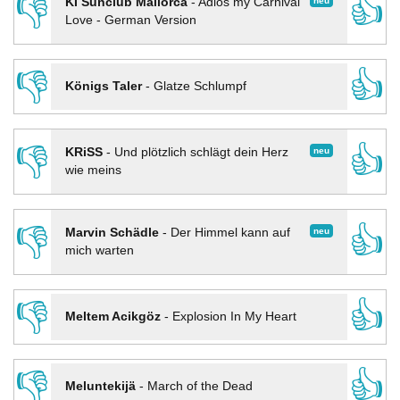
👎
👍
neu
KI Sunclub Mallorca
-
Adios my Carnival
Love - German Version
👎
👍
Königs Taler
-
Glatze Schlumpf
👎
👍
neu
KRiSS
-
Und plötzlich schlägt dein Herz
wie meins
👎
👍
neu
Marvin Schädle
-
Der Himmel kann auf
mich warten
👎
👍
Meltem Acikgöz
-
Explosion In My Heart
👎
👍
Meluntekijä
-
March of the Dead