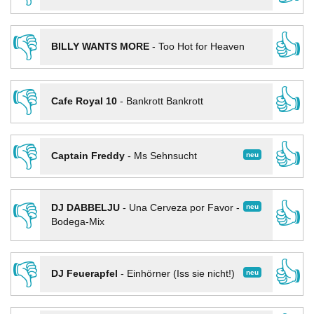
👎
👍
BILLY WANTS MORE
-
Too Hot for Heaven
👎
👍
Cafe Royal 10
-
Bankrott Bankrott
👎
👍
neu
Captain Freddy
-
Ms Sehnsucht
👎
👍
neu
DJ DABBELJU
-
Una Cerveza por Favor -
Bodega-Mix
👎
👍
neu
DJ Feuerapfel
-
Einhörner (Iss sie nicht!)