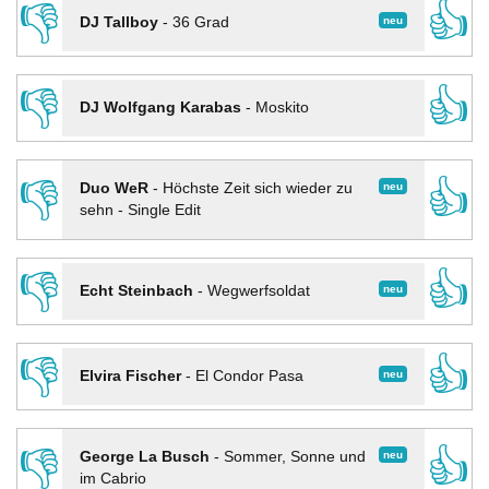
👎
👍
neu
DJ Tallboy
-
36 Grad
👎
👍
DJ Wolfgang Karabas
-
Moskito
👎
👍
neu
Duo WeR
-
Höchste Zeit sich wieder zu
sehn - Single Edit
👎
👍
neu
Echt Steinbach
-
Wegwerfsoldat
👎
👍
neu
Elvira Fischer
-
El Condor Pasa
👎
👍
neu
George La Busch
-
Sommer, Sonne und
im Cabrio