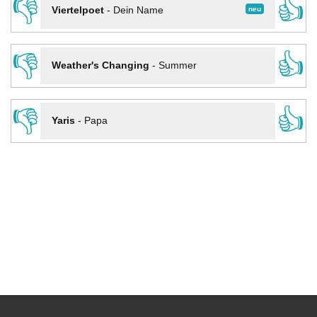
👎
👍
neu
Viertelpoet
-
Dein Name
👎
👍
Weather's Changing
-
Summer
👎
👍
Yaris
-
Papa