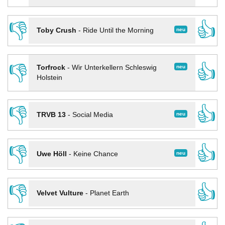
👎
👍
neu
Toby Crush
-
Ride Until the Morning
👎
👍
neu
Torfrock
-
Wir Unterkellern Schleswig
Holstein
👎
👍
neu
TRVB 13
-
Social Media
👎
👍
neu
Uwe Höll
-
Keine Chance
👎
👍
Velvet Vulture
-
Planet Earth