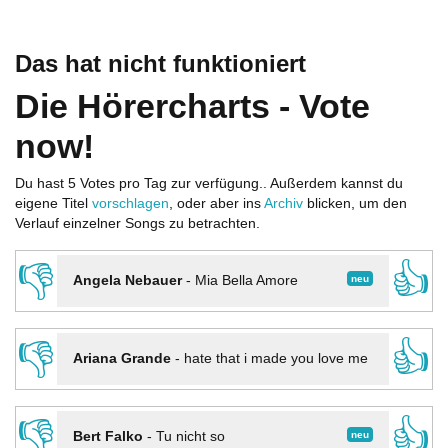
Das hat nicht funktioniert
Die Hörercharts - Vote
now!
Du hast 5 Votes pro Tag zur verfügung.. Außerdem kannst du
eigene Titel
vorschlagen
, oder aber ins
Archiv
blicken, um den
Verlauf einzelner Songs zu betrachten.
👎
👍
neu
Angela Nebauer
-
Mia Bella Amore
👎
👍
Ariana Grande
-
hate that i made you love me
👎
👍
neu
Bert Falko
-
Tu nicht so