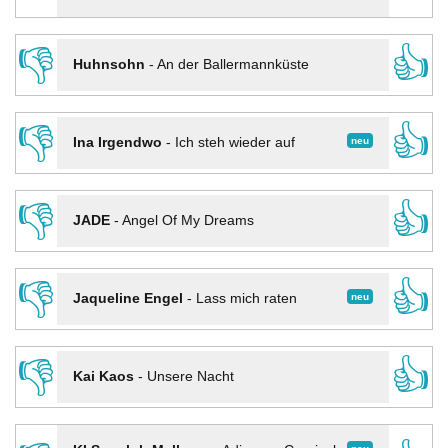
👎
👍
Huhnsohn
-
An der Ballermannküste
👎
👍
neu
Ina Irgendwo
-
Ich steh wieder auf
👎
👍
JADE
-
Angel Of My Dreams
👎
👍
neu
Jaqueline Engel
-
Lass mich raten
👎
👍
Kai Kaos
-
Unsere Nacht