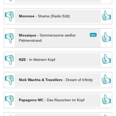
👎
👍
Monrose
-
Shame (Radio Edit)
👎
👍
neu
Mosaique
-
Sommersonne weißer
Palmenstrand
👎
👍
N2E
-
In Meinem Kopf
👎
👍
Nick Wachta & Travellers
-
Dream of Infinity
👎
👍
Papageno MC
-
Das Rauschen im Kopf