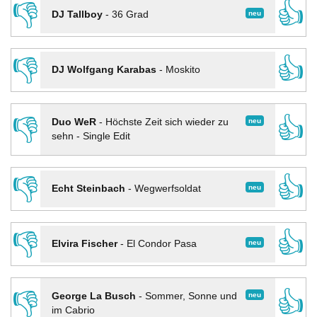
👎
👍
neu
DJ Tallboy
-
36 Grad
👎
👍
DJ Wolfgang Karabas
-
Moskito
👎
👍
neu
Duo WeR
-
Höchste Zeit sich wieder zu
sehn - Single Edit
👎
👍
neu
Echt Steinbach
-
Wegwerfsoldat
👎
👍
neu
Elvira Fischer
-
El Condor Pasa
👎
👍
neu
George La Busch
-
Sommer, Sonne und
im Cabrio