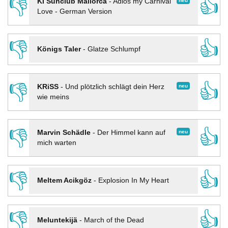
👎
👍
neu
KI Sunclub Mallorca
-
Adios my Carnival
Love - German Version
👎
👍
Königs Taler
-
Glatze Schlumpf
👎
👍
neu
KRiSS
-
Und plötzlich schlägt dein Herz
wie meins
👎
👍
neu
Marvin Schädle
-
Der Himmel kann auf
mich warten
👎
👍
Meltem Acikgöz
-
Explosion In My Heart
👎
👍
Meluntekijä
-
March of the Dead