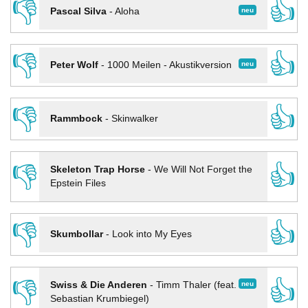
👎
👍
neu
Pascal Silva
-
Aloha
👎
👍
neu
Peter Wolf
-
1000 Meilen - Akustikversion
👎
👍
Rammbock
-
Skinwalker
👎
👍
Skeleton Trap Horse
-
We Will Not Forget the
Epstein Files
👎
👍
Skumbollar
-
Look into My Eyes
👎
👍
neu
Swiss & Die Anderen
-
Timm Thaler (feat.
Sebastian Krumbiegel)