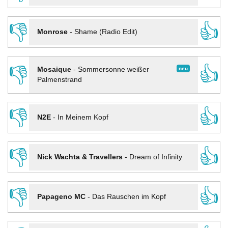
👎
👍
Monrose
-
Shame (Radio Edit)
👎
👍
neu
Mosaique
-
Sommersonne weißer
Palmenstrand
👎
👍
N2E
-
In Meinem Kopf
👎
👍
Nick Wachta & Travellers
-
Dream of Infinity
👎
👍
Papageno MC
-
Das Rauschen im Kopf