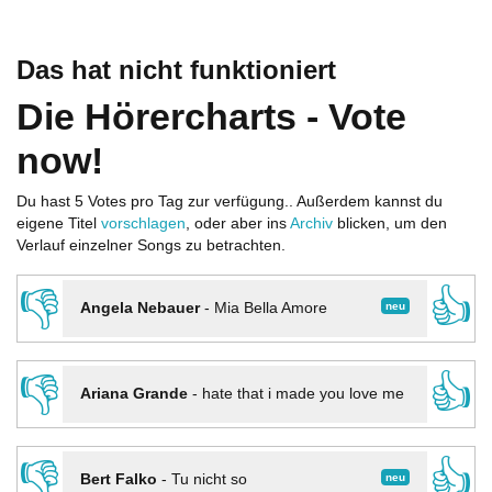
Das hat nicht funktioniert
Die Hörercharts - Vote
now!
Du hast 5 Votes pro Tag zur verfügung.. Außerdem kannst du
eigene Titel
vorschlagen
, oder aber ins
Archiv
blicken, um den
Verlauf einzelner Songs zu betrachten.
👎
👍
neu
Angela Nebauer
-
Mia Bella Amore
👎
👍
Ariana Grande
-
hate that i made you love me
👎
👍
neu
Bert Falko
-
Tu nicht so