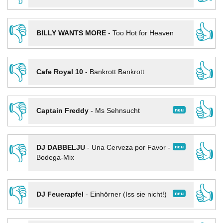
👎
👍
BILLY WANTS MORE
-
Too Hot for Heaven
👎
👍
Cafe Royal 10
-
Bankrott Bankrott
👎
👍
neu
Captain Freddy
-
Ms Sehnsucht
👎
👍
neu
DJ DABBELJU
-
Una Cerveza por Favor -
Bodega-Mix
👎
👍
neu
DJ Feuerapfel
-
Einhörner (Iss sie nicht!)