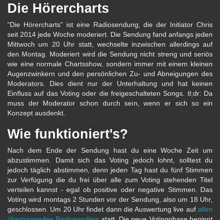
Die Hörercharts
"Die Hörercharts" ist eine Radiosendung, die der Initiator Chris
seit 2014 jede Woche moderiert. Die Sendung fand anfangs jeden
Mittwoch um 20 Uhr statt, wechselte inzwischen allerdings auf
den Montag. Moderiert wird die Sendung nicht streng und seriös
wie eine normale Chartsshow, sondern immer mit einem kleinen
Augenzwinkern und den persönlichen Zu- und Abneigungen des
Moderators. Dies dient nur der Unterhaltung und hat keinen
Einfluss auf das Voting oder die freigeschalteten Songs. tl;dr: Da
muss der Moderator schon durch sein, wenn er sich so ein
Konzept ausdenkt.
Wie funktioniert's?
Nach dem Ende der Sendung hast du eine Woche Zeit um
abzustimmen. Damit sich das Voting jedoch lohnt, solltest du
jedoch täglich abstimmen, denn jeden Tag hast du fünf Stimmen
zur Verfügung die du frei über alle zum Voting stehenden Titel
verteilen kannst - egal ob positive oder negative Stimmen. Das
Voting wird montags 2 Stunden vor der Sendung, also um 18 Uhr,
geschlossen. Um 20 Uhr findet dann die Auswertung live auf
allen
übertragenden Radiosendern
statt. Die neue Votingphase beginnt