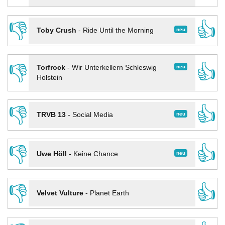
👎
👍
neu
Toby Crush
-
Ride Until the Morning
👎
👍
neu
Torfrock
-
Wir Unterkellern Schleswig
Holstein
👎
👍
neu
TRVB 13
-
Social Media
👎
👍
neu
Uwe Höll
-
Keine Chance
👎
👍
Velvet Vulture
-
Planet Earth