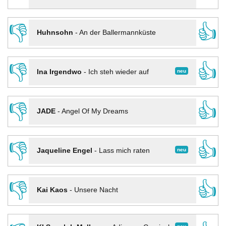
👎
👍
Huhnsohn
-
An der Ballermannküste
👎
👍
neu
Ina Irgendwo
-
Ich steh wieder auf
👎
👍
JADE
-
Angel Of My Dreams
👎
👍
neu
Jaqueline Engel
-
Lass mich raten
👎
👍
Kai Kaos
-
Unsere Nacht