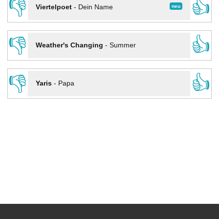
👎
👍
neu
Viertelpoet
-
Dein Name
👎
👍
Weather's Changing
-
Summer
👎
👍
Yaris
-
Papa