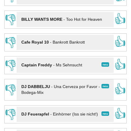
👎
👍
BILLY WANTS MORE
-
Too Hot for Heaven
👎
👍
Cafe Royal 10
-
Bankrott Bankrott
👎
👍
neu
Captain Freddy
-
Ms Sehnsucht
👎
👍
neu
DJ DABBELJU
-
Una Cerveza por Favor -
Bodega-Mix
👎
👍
neu
DJ Feuerapfel
-
Einhörner (Iss sie nicht!)