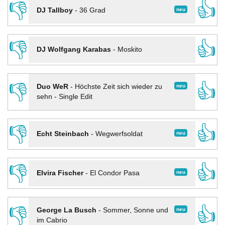
👎
👍
neu
DJ Tallboy
-
36 Grad
👎
👍
DJ Wolfgang Karabas
-
Moskito
👎
👍
neu
Duo WeR
-
Höchste Zeit sich wieder zu
sehn - Single Edit
👎
👍
neu
Echt Steinbach
-
Wegwerfsoldat
👎
👍
neu
Elvira Fischer
-
El Condor Pasa
👎
👍
neu
George La Busch
-
Sommer, Sonne und
im Cabrio