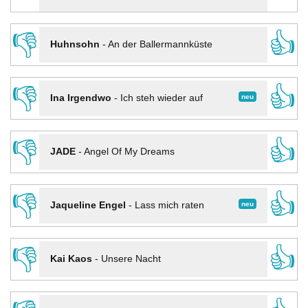
👎
👍
Huhnsohn
-
An der Ballermannküste
👎
👍
neu
Ina Irgendwo
-
Ich steh wieder auf
👎
👍
JADE
-
Angel Of My Dreams
👎
👍
neu
Jaqueline Engel
-
Lass mich raten
👎
👍
Kai Kaos
-
Unsere Nacht