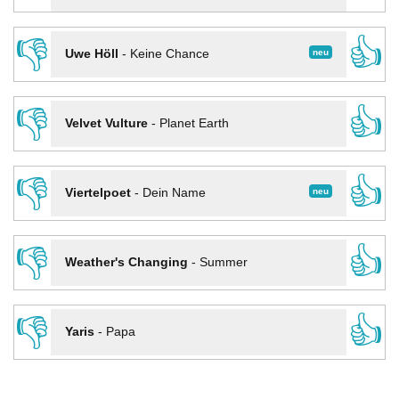
👎
👍
neu
Uwe Höll
-
Keine Chance
👎
👍
Velvet Vulture
-
Planet Earth
👎
👍
neu
Viertelpoet
-
Dein Name
👎
👍
Weather's Changing
-
Summer
👎
👍
Yaris
-
Papa