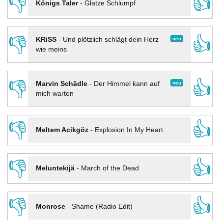
👎
👍
Königs Taler
-
Glatze Schlumpf
👎
👍
neu
KRiSS
-
Und plötzlich schlägt dein Herz
wie meins
👎
👍
neu
Marvin Schädle
-
Der Himmel kann auf
mich warten
👎
👍
Meltem Acikgöz
-
Explosion In My Heart
👎
👍
Meluntekijä
-
March of the Dead
👎
👍
Monrose
-
Shame (Radio Edit)