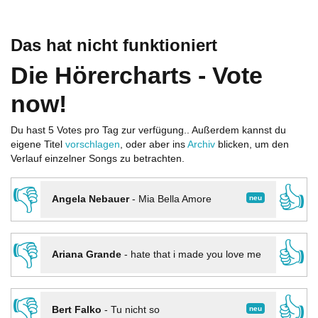
Das hat nicht funktioniert
Die Hörercharts - Vote
now!
Du hast 5 Votes pro Tag zur verfügung.. Außerdem kannst du
eigene Titel
vorschlagen
, oder aber ins
Archiv
blicken, um den
Verlauf einzelner Songs zu betrachten.
👎
👍
neu
Angela Nebauer
-
Mia Bella Amore
👎
👍
Ariana Grande
-
hate that i made you love me
👎
👍
neu
Bert Falko
-
Tu nicht so