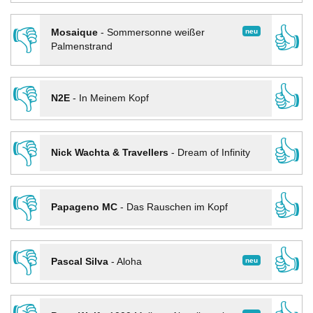
👎
👍
neu
Mosaique
-
Sommersonne weißer
Palmenstrand
👎
👍
N2E
-
In Meinem Kopf
👎
👍
Nick Wachta & Travellers
-
Dream of Infinity
👎
👍
Papageno MC
-
Das Rauschen im Kopf
👎
👍
neu
Pascal Silva
-
Aloha