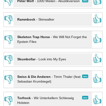
👎
👍
neu
Peter Wolf
-
1000 Meilen - Akustikversion
👎
👍
Rammbock
-
Skinwalker
👎
👍
Skeleton Trap Horse
-
We Will Not Forget the
Epstein Files
👎
👍
Skumbollar
-
Look into My Eyes
👎
👍
neu
Swiss & Die Anderen
-
Timm Thaler (feat.
Sebastian Krumbiegel)
👎
👍
neu
Torfrock
-
Wir Unterkellern Schleswig
Holstein