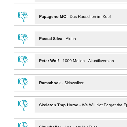
👎
Papageno MC
-
Das Rauschen im Kopf
👎
Pascal Silva
-
Aloha
👎
Peter Wolf
-
1000 Meilen - Akustikversion
👎
Rammbock
-
Skinwalker
👎
Skeleton Trap Horse
-
We Will Not Forget the Ep