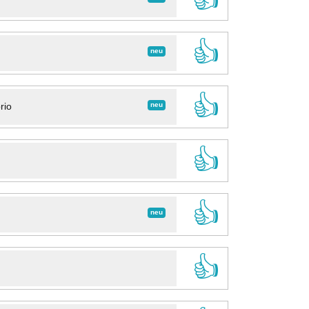
👍
neu
👍
neu
rio
👍
👍
neu
👍