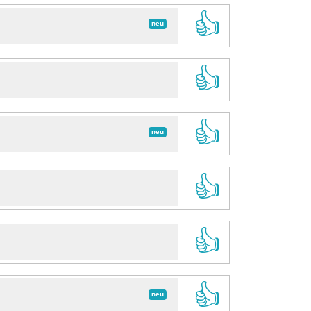
👍
neu
👍
👍
neu
👍
👍
👍
neu