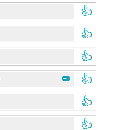
👍
👍
👍
👍
neu
d
👍
👍