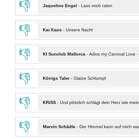
👎
Jaqueline Engel
-
Lass mich raten
👎
Kai Kaos
-
Unsere Nacht
👎
KI Sunclub Mallorca
-
Adios my Carnival Love 
👎
Königs Taler
-
Glatze Schlumpf
👎
KRiSS
-
Und plötzlich schlägt dein Herz wie mei
👎
Marvin Schädle
-
Der Himmel kann auf mich wa