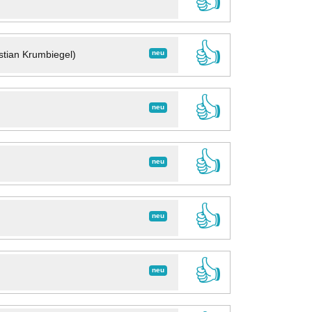
👍
👍
neu
stian Krumbiegel)
👍
neu
👍
neu
👍
neu
👍
neu