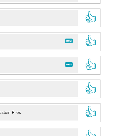
👍
👍
neu
👍
neu
👍
👍
stein Files