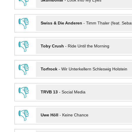
👎
Skumbollar
-
Look into My Eyes
👎
Swiss & Die Anderen
-
Timm Thaler (feat. Seba
👎
Toby Crush
-
Ride Until the Morning
👎
Torfrock
-
Wir Unterkellern Schleswig Holstein
👎
TRVB 13
-
Social Media
👎
Uwe Höll
-
Keine Chance