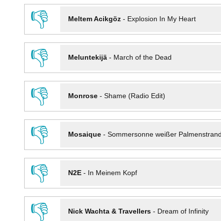
👎
Meltem Acikgöz
-
Explosion In My Heart
👎
Meluntekijä
-
March of the Dead
👎
Monrose
-
Shame (Radio Edit)
👎
Mosaique
-
Sommersonne weißer Palmenstran
👎
N2E
-
In Meinem Kopf
👎
Nick Wachta & Travellers
-
Dream of Infinity