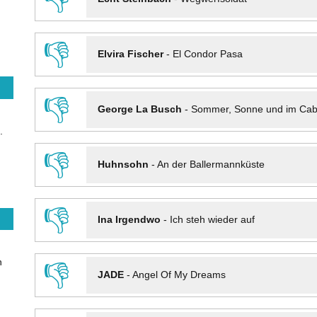
👎
Elvira Fischer
-
El Condor Pasa
👎
George La Busch
-
Sommer, Sonne und im Cab
.
👎
Huhnsohn
-
An der Ballermannküste
👎
Ina Irgendwo
-
Ich steh wieder auf
n
👎
JADE
-
Angel Of My Dreams