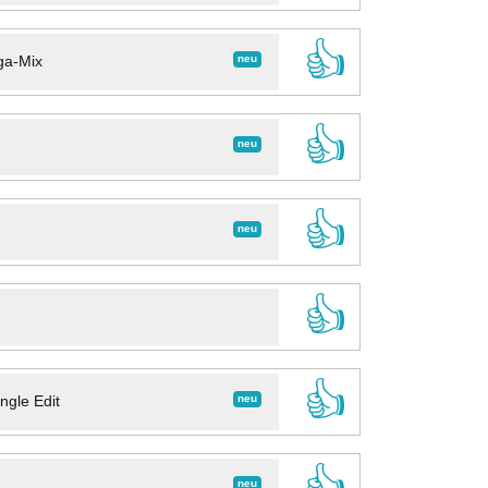
👍
neu
ga-Mix
👍
neu
👍
neu
👍
👍
neu
ngle Edit
👍
neu