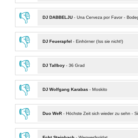
👎
DJ DABBELJU
-
Una Cerveza por Favor - Bode
👎
DJ Feuerapfel
-
Einhörner (Iss sie nicht!)
👎
DJ Tallboy
-
36 Grad
👎
DJ Wolfgang Karabas
-
Moskito
👎
Duo WeR
-
Höchste Zeit sich wieder zu sehn - Si
👎
Echt Steinbach
-
Wegwerfsoldat