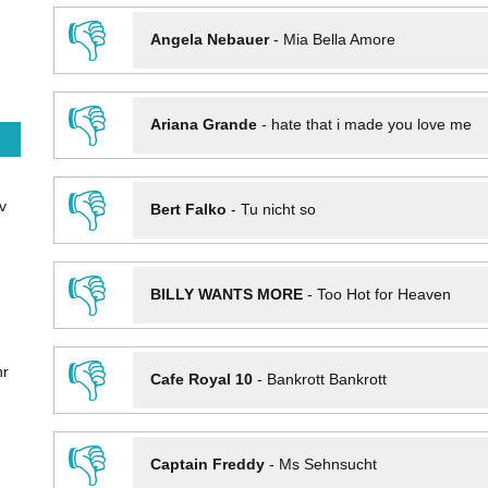
👎
Angela Nebauer
-
Mia Bella Amore
👎
Ariana Grande
-
hate that i made you love me
👎
v
Bert Falko
-
Tu nicht so
👎
BILLY WANTS MORE
-
Too Hot for Heaven
👎
hr
Cafe Royal 10
-
Bankrott Bankrott
👎
Captain Freddy
-
Ms Sehnsucht