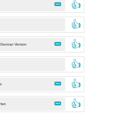
👍
neu
👍
👍
neu
- German Version
👍
👍
neu
ns
👍
neu
rten