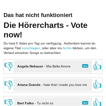
Das hat nicht funktioniert
Die Hörercharts - Vote
now!
Du hast 5 Votes pro Tag zur verfügung.. Außerdem kannst du
eigene Titel
vorschlagen
, oder aber ins
Archiv
blicken, um den
Verlauf einzelner Songs zu betrachten.
👎
👍
neu
Angela Nebauer
-
Mia Bella Amore
👎
👍
Ariana Grande
-
hate that i made you love me
👎
👍
neu
Bert Falko
-
Tu nicht so