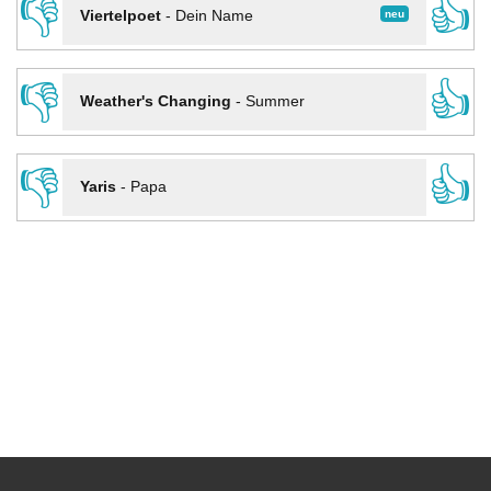
👎
👍
neu
Viertelpoet
-
Dein Name
👎
👍
Weather's Changing
-
Summer
👎
👍
Yaris
-
Papa