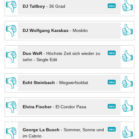
👎
👍
neu
DJ Tallboy
-
36 Grad
👎
👍
DJ Wolfgang Karabas
-
Moskito
👎
👍
neu
Duo WeR
-
Höchste Zeit sich wieder zu
sehn - Single Edit
👎
👍
neu
Echt Steinbach
-
Wegwerfsoldat
👎
👍
neu
Elvira Fischer
-
El Condor Pasa
👎
👍
neu
George La Busch
-
Sommer, Sonne und
im Cabrio