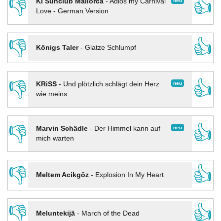
👎
👍
neu
KI Sunclub Mallorca
-
Adios my Carnival
Love - German Version
👎
👍
Königs Taler
-
Glatze Schlumpf
👎
👍
neu
KRiSS
-
Und plötzlich schlägt dein Herz
wie meins
👎
👍
neu
Marvin Schädle
-
Der Himmel kann auf
mich warten
👎
👍
Meltem Acikgöz
-
Explosion In My Heart
👎
👍
Meluntekijä
-
March of the Dead