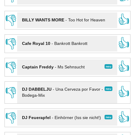
👎
👍
BILLY WANTS MORE
-
Too Hot for Heaven
👎
👍
Cafe Royal 10
-
Bankrott Bankrott
👎
👍
neu
Captain Freddy
-
Ms Sehnsucht
👎
👍
neu
DJ DABBELJU
-
Una Cerveza por Favor -
Bodega-Mix
👎
👍
neu
DJ Feuerapfel
-
Einhörner (Iss sie nicht!)