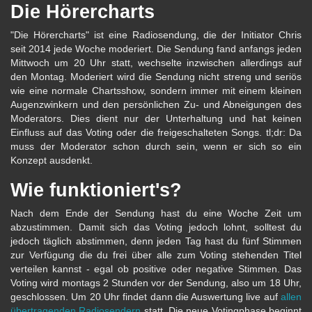
Die Hörercharts
"Die Hörercharts" ist eine Radiosendung, die der Initiator Chris
seit 2014 jede Woche moderiert. Die Sendung fand anfangs jeden
Mittwoch um 20 Uhr statt, wechselte inzwischen allerdings auf
den Montag. Moderiert wird die Sendung nicht streng und seriös
wie eine normale Chartsshow, sondern immer mit einem kleinen
Augenzwinkern und den persönlichen Zu- und Abneigungen des
Moderators. Dies dient nur der Unterhaltung und hat keinen
Einfluss auf das Voting oder die freigeschalteten Songs. tl;dr: Da
muss der Moderator schon durch sein, wenn er sich so ein
Konzept ausdenkt.
Wie funktioniert's?
Nach dem Ende der Sendung hast du eine Woche Zeit um
abzustimmen. Damit sich das Voting jedoch lohnt, solltest du
jedoch täglich abstimmen, denn jeden Tag hast du fünf Stimmen
zur Verfügung die du frei über alle zum Voting stehenden Titel
verteilen kannst - egal ob positive oder negative Stimmen. Das
Voting wird montags 2 Stunden vor der Sendung, also um 18 Uhr,
geschlossen. Um 20 Uhr findet dann die Auswertung live auf
allen
übertragenden Radiosendern
statt. Die neue Votingphase beginnt