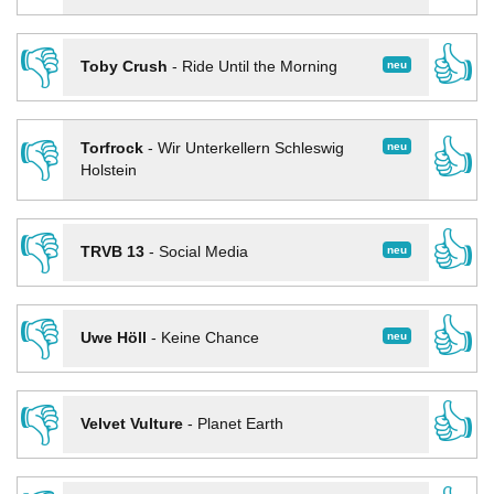
👎
👍
neu
Toby Crush
-
Ride Until the Morning
👎
👍
neu
Torfrock
-
Wir Unterkellern Schleswig
Holstein
👎
👍
neu
TRVB 13
-
Social Media
👎
👍
neu
Uwe Höll
-
Keine Chance
👎
👍
Velvet Vulture
-
Planet Earth