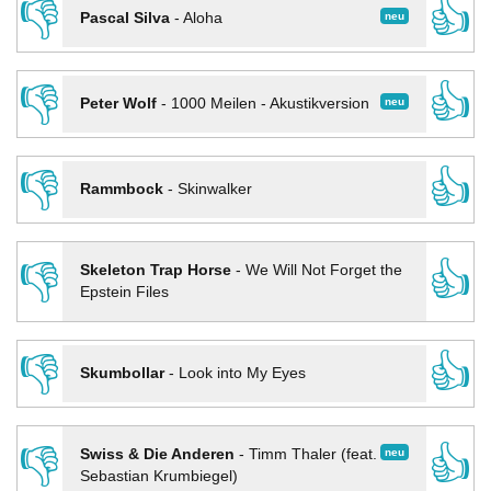
👎
👍
neu
Pascal Silva
-
Aloha
👎
👍
neu
Peter Wolf
-
1000 Meilen - Akustikversion
👎
👍
Rammbock
-
Skinwalker
👎
👍
Skeleton Trap Horse
-
We Will Not Forget the
Epstein Files
👎
👍
Skumbollar
-
Look into My Eyes
👎
👍
neu
Swiss & Die Anderen
-
Timm Thaler (feat.
Sebastian Krumbiegel)