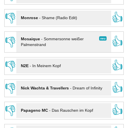
👎
👍
Monrose
-
Shame (Radio Edit)
👎
👍
neu
Mosaique
-
Sommersonne weißer
Palmenstrand
👎
👍
N2E
-
In Meinem Kopf
👎
👍
Nick Wachta & Travellers
-
Dream of Infinity
👎
👍
Papageno MC
-
Das Rauschen im Kopf