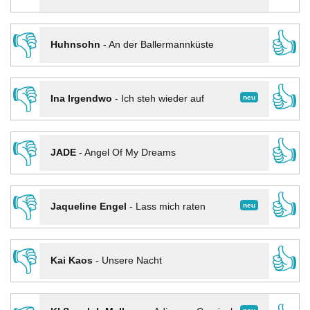
👎
👍
Huhnsohn
-
An der Ballermannküste
👎
👍
neu
Ina Irgendwo
-
Ich steh wieder auf
👎
👍
JADE
-
Angel Of My Dreams
👎
👍
neu
Jaqueline Engel
-
Lass mich raten
👎
👍
Kai Kaos
-
Unsere Nacht