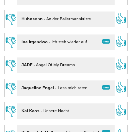
👎
👍
Huhnsohn
-
An der Ballermannküste
👎
👍
neu
Ina Irgendwo
-
Ich steh wieder auf
👎
👍
JADE
-
Angel Of My Dreams
👎
👍
neu
Jaqueline Engel
-
Lass mich raten
👎
👍
Kai Kaos
-
Unsere Nacht