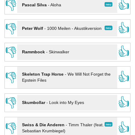
👎
👍
neu
Pascal Silva
-
Aloha
👎
👍
neu
Peter Wolf
-
1000 Meilen - Akustikversion
👎
👍
Rammbock
-
Skinwalker
👎
👍
Skeleton Trap Horse
-
We Will Not Forget the
Epstein Files
👎
👍
Skumbollar
-
Look into My Eyes
👎
👍
neu
Swiss & Die Anderen
-
Timm Thaler (feat.
Sebastian Krumbiegel)