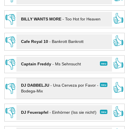
👎
👍
BILLY WANTS MORE
-
Too Hot for Heaven
👎
👍
Cafe Royal 10
-
Bankrott Bankrott
👎
👍
neu
Captain Freddy
-
Ms Sehnsucht
👎
👍
neu
DJ DABBELJU
-
Una Cerveza por Favor -
Bodega-Mix
👎
👍
neu
DJ Feuerapfel
-
Einhörner (Iss sie nicht!)