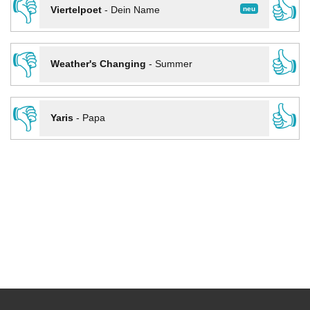
👎
👍
neu
Viertelpoet
-
Dein Name
👎
👍
Weather's Changing
-
Summer
👎
👍
Yaris
-
Papa