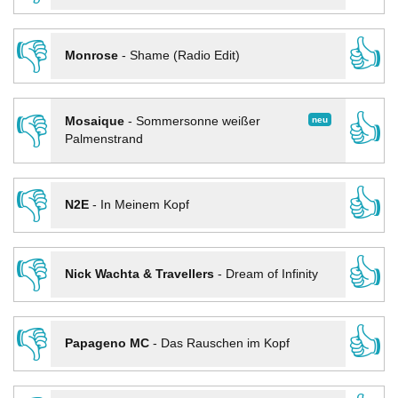
👎
👍
Monrose
-
Shame (Radio Edit)
👎
👍
neu
Mosaique
-
Sommersonne weißer
Palmenstrand
👎
👍
N2E
-
In Meinem Kopf
👎
👍
Nick Wachta & Travellers
-
Dream of Infinity
👎
👍
Papageno MC
-
Das Rauschen im Kopf