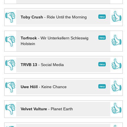
👎
👍
neu
Toby Crush
-
Ride Until the Morning
👎
👍
neu
Torfrock
-
Wir Unterkellern Schleswig
Holstein
👎
👍
neu
TRVB 13
-
Social Media
👎
👍
neu
Uwe Höll
-
Keine Chance
👎
👍
Velvet Vulture
-
Planet Earth