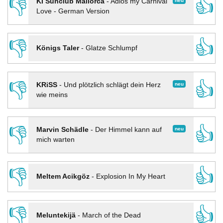
👎
👍
neu
KI Sunclub Mallorca
-
Adios my Carnival
Love - German Version
👎
👍
Königs Taler
-
Glatze Schlumpf
👎
👍
neu
KRiSS
-
Und plötzlich schlägt dein Herz
wie meins
👎
👍
neu
Marvin Schädle
-
Der Himmel kann auf
mich warten
👎
👍
Meltem Acikgöz
-
Explosion In My Heart
👎
👍
Meluntekijä
-
March of the Dead