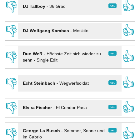
👎
👍
neu
DJ Tallboy
-
36 Grad
👎
👍
DJ Wolfgang Karabas
-
Moskito
👎
👍
neu
Duo WeR
-
Höchste Zeit sich wieder zu
sehn - Single Edit
👎
👍
neu
Echt Steinbach
-
Wegwerfsoldat
👎
👍
neu
Elvira Fischer
-
El Condor Pasa
👎
👍
neu
George La Busch
-
Sommer, Sonne und
im Cabrio