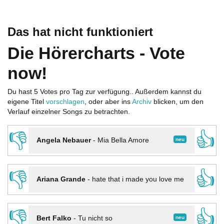
Das hat nicht funktioniert
Die Hörercharts - Vote
now!
Du hast 5 Votes pro Tag zur verfügung.. Außerdem kannst du
eigene Titel
vorschlagen
, oder aber ins
Archiv
blicken, um den
Verlauf einzelner Songs zu betrachten.
👎
👍
neu
Angela Nebauer
-
Mia Bella Amore
👎
👍
Ariana Grande
-
hate that i made you love me
👎
👍
neu
Bert Falko
-
Tu nicht so