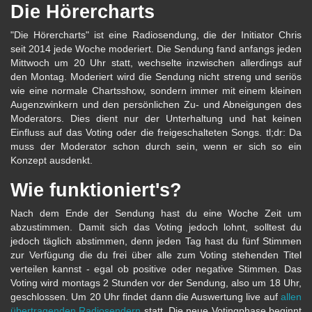
Die Hörercharts
"Die Hörercharts" ist eine Radiosendung, die der Initiator Chris
seit 2014 jede Woche moderiert. Die Sendung fand anfangs jeden
Mittwoch um 20 Uhr statt, wechselte inzwischen allerdings auf
den Montag. Moderiert wird die Sendung nicht streng und seriös
wie eine normale Chartsshow, sondern immer mit einem kleinen
Augenzwinkern und den persönlichen Zu- und Abneigungen des
Moderators. Dies dient nur der Unterhaltung und hat keinen
Einfluss auf das Voting oder die freigeschalteten Songs. tl;dr: Da
muss der Moderator schon durch sein, wenn er sich so ein
Konzept ausdenkt.
Wie funktioniert's?
Nach dem Ende der Sendung hast du eine Woche Zeit um
abzustimmen. Damit sich das Voting jedoch lohnt, solltest du
jedoch täglich abstimmen, denn jeden Tag hast du fünf Stimmen
zur Verfügung die du frei über alle zum Voting stehenden Titel
verteilen kannst - egal ob positive oder negative Stimmen. Das
Voting wird montags 2 Stunden vor der Sendung, also um 18 Uhr,
geschlossen. Um 20 Uhr findet dann die Auswertung live auf
allen
übertragenden Radiosendern
statt. Die neue Votingphase beginnt