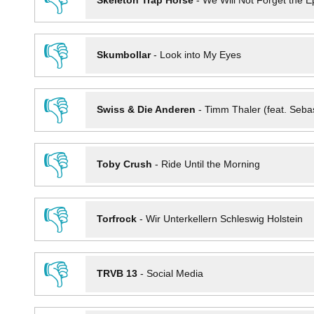
👎
Skeleton Trap Horse
-
We Will Not Forget the Ep
👎
Skumbollar
-
Look into My Eyes
👎
Swiss & Die Anderen
-
Timm Thaler (feat. Seba
👎
Toby Crush
-
Ride Until the Morning
👎
Torfrock
-
Wir Unterkellern Schleswig Holstein
👎
TRVB 13
-
Social Media