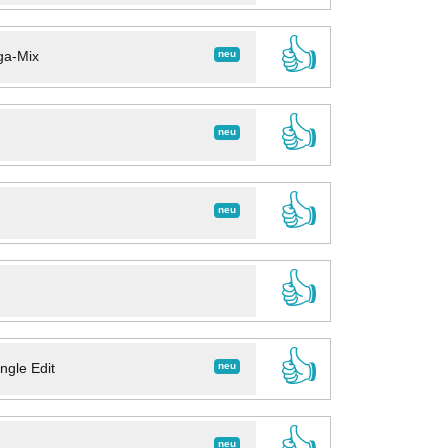
👍
neu
ga-Mix
👍
neu
👍
neu
👍
👍
neu
ngle Edit
👍
neu