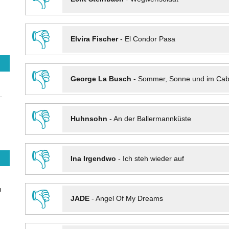
👎
Elvira Fischer
-
El Condor Pasa
👎
George La Busch
-
Sommer, Sonne und im Cab
.
👎
Huhnsohn
-
An der Ballermannküste
👎
Ina Irgendwo
-
Ich steh wieder auf
n
👎
JADE
-
Angel Of My Dreams