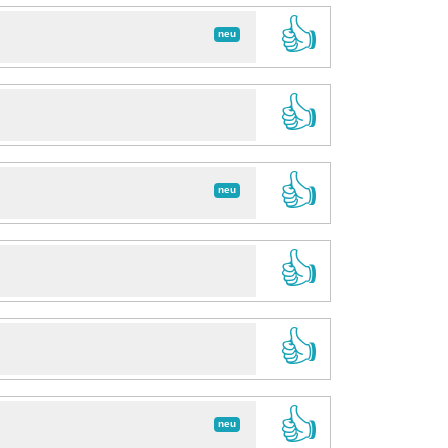
👍
neu
👍
👍
neu
👍
👍
👍
neu