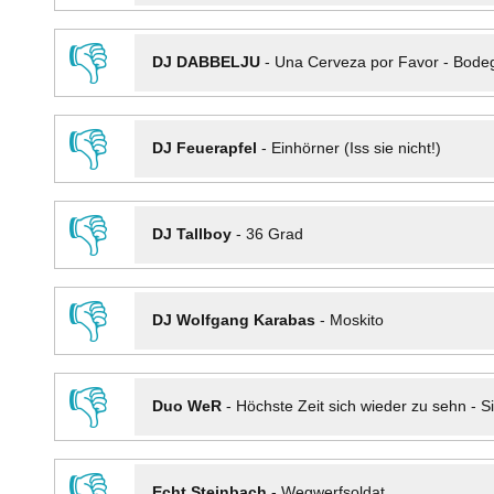
👎
DJ DABBELJU
-
Una Cerveza por Favor - Bode
👎
DJ Feuerapfel
-
Einhörner (Iss sie nicht!)
👎
DJ Tallboy
-
36 Grad
👎
DJ Wolfgang Karabas
-
Moskito
👎
Duo WeR
-
Höchste Zeit sich wieder zu sehn - Si
👎
Echt Steinbach
-
Wegwerfsoldat