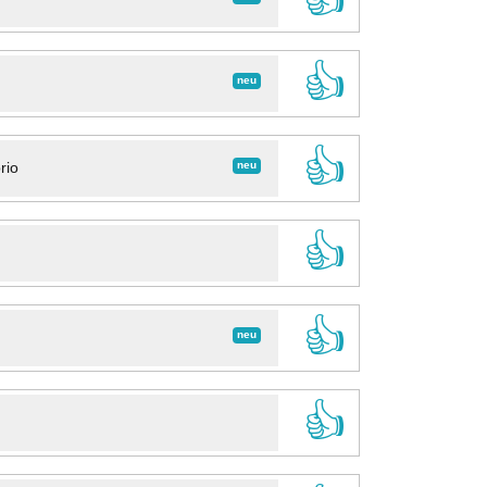
👍
neu
👍
neu
rio
👍
👍
neu
👍