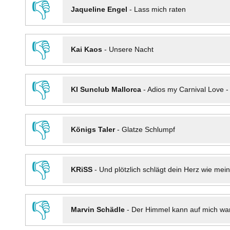
👎
Jaqueline Engel
-
Lass mich raten
👎
Kai Kaos
-
Unsere Nacht
👎
KI Sunclub Mallorca
-
Adios my Carnival Love 
👎
Königs Taler
-
Glatze Schlumpf
👎
KRiSS
-
Und plötzlich schlägt dein Herz wie mei
👎
Marvin Schädle
-
Der Himmel kann auf mich wa