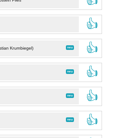
👍
stein Files
👍
👍
neu
stian Krumbiegel)
👍
neu
👍
neu
👍
neu