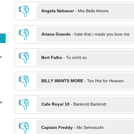
👎
Angela Nebauer
-
Mia Bella Amore
👎
Ariana Grande
-
hate that i made you love me
👎
v
Bert Falko
-
Tu nicht so
👎
BILLY WANTS MORE
-
Too Hot for Heaven
👎
hr
Cafe Royal 10
-
Bankrott Bankrott
👎
Captain Freddy
-
Ms Sehnsucht