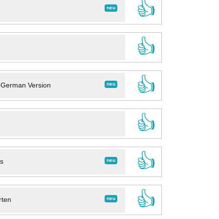
👍
neu
👍
👍
neu
- German Version
👍
👍
neu
ns
👍
neu
rten