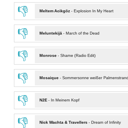
👎
Meltem Acikgöz
-
Explosion In My Heart
👎
Meluntekijä
-
March of the Dead
👎
Monrose
-
Shame (Radio Edit)
👎
Mosaique
-
Sommersonne weißer Palmenstran
👎
N2E
-
In Meinem Kopf
👎
Nick Wachta & Travellers
-
Dream of Infinity