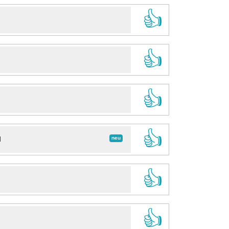
👍
👍
👍
👍
neu
d
👍
👍