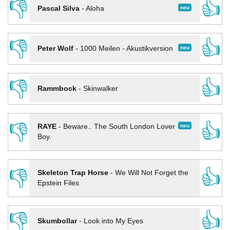
👎
👍
neu
Pascal Silva
-
Aloha
👎
👍
neu
Peter Wolf
-
1000 Meilen - Akustikversion
👎
👍
Rammbock
-
Skinwalker
👎
👍
neu
RAYE
-
Beware.. The South London Lover
Boy.
👎
👍
Skeleton Trap Horse
-
We Will Not Forget the
Epstein Files
👎
👍
Skumbollar
-
Look into My Eyes