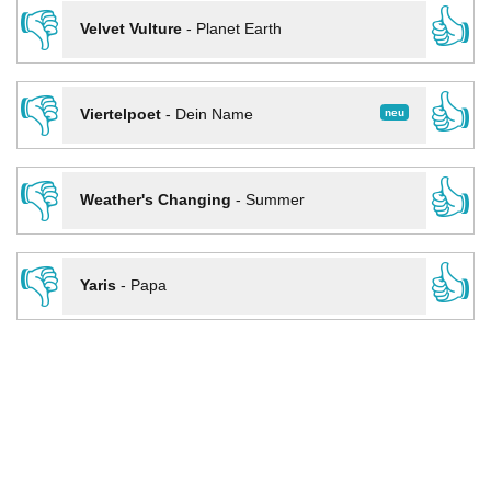
👎
👍
Velvet Vulture
-
Planet Earth
👎
👍
neu
Viertelpoet
-
Dein Name
👎
👍
Weather's Changing
-
Summer
👎
👍
Yaris
-
Papa