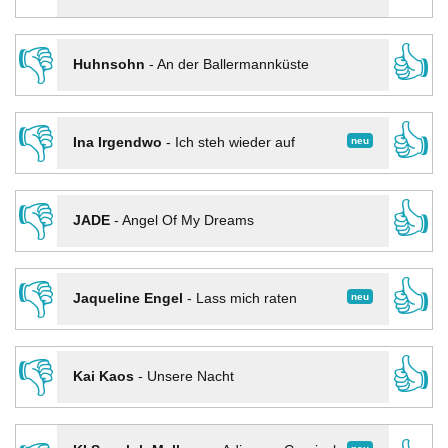
👎
👍
Huhnsohn
-
An der Ballermannküste
👎
👍
neu
Ina Irgendwo
-
Ich steh wieder auf
👎
👍
JADE
-
Angel Of My Dreams
👎
👍
neu
Jaqueline Engel
-
Lass mich raten
👎
👍
Kai Kaos
-
Unsere Nacht