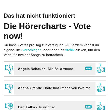
Das hat nicht funktioniert
Die Hörercharts - Vote
now!
Du hast 5 Votes pro Tag zur verfügung.. Außerdem kannst du
eigene Titel
vorschlagen
, oder aber ins
Archiv
blicken, um den
Verlauf einzelner Songs zu betrachten.
👎
👍
neu
Angela Nebauer
-
Mia Bella Amore
👎
👍
Ariana Grande
-
hate that i made you love me
👎
👍
neu
Bert Falko
-
Tu nicht so