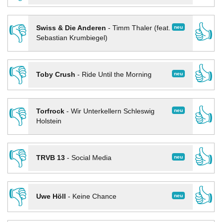
👎
👍
neu
Swiss & Die Anderen
-
Timm Thaler (feat.
Sebastian Krumbiegel)
👎
👍
neu
Toby Crush
-
Ride Until the Morning
👎
👍
neu
Torfrock
-
Wir Unterkellern Schleswig
Holstein
👎
👍
neu
TRVB 13
-
Social Media
👎
👍
neu
Uwe Höll
-
Keine Chance