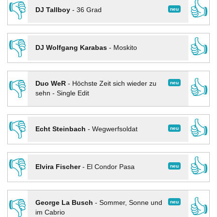
👎
👍
neu
DJ Tallboy
-
36 Grad
👎
👍
DJ Wolfgang Karabas
-
Moskito
👎
👍
neu
Duo WeR
-
Höchste Zeit sich wieder zu
sehn - Single Edit
👎
👍
neu
Echt Steinbach
-
Wegwerfsoldat
👎
👍
neu
Elvira Fischer
-
El Condor Pasa
👎
👍
neu
George La Busch
-
Sommer, Sonne und
im Cabrio