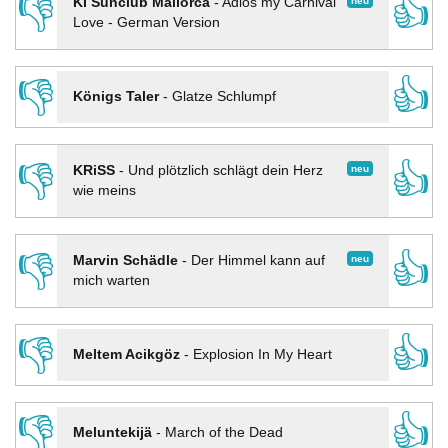
👎
👍
neu
KI Sunclub Mallorca
-
Adios my Carnival
Love - German Version
👎
👍
Königs Taler
-
Glatze Schlumpf
👎
👍
neu
KRiSS
-
Und plötzlich schlägt dein Herz
wie meins
👎
👍
neu
Marvin Schädle
-
Der Himmel kann auf
mich warten
👎
👍
Meltem Acikgöz
-
Explosion In My Heart
👎
👍
Meluntekijä
-
March of the Dead