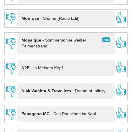
👎
👍
Monrose
-
Shame (Radio Edit)
👎
👍
neu
Mosaique
-
Sommersonne weißer
Palmenstrand
👎
👍
N2E
-
In Meinem Kopf
👎
👍
Nick Wachta & Travellers
-
Dream of Infinity
👎
👍
Papageno MC
-
Das Rauschen im Kopf