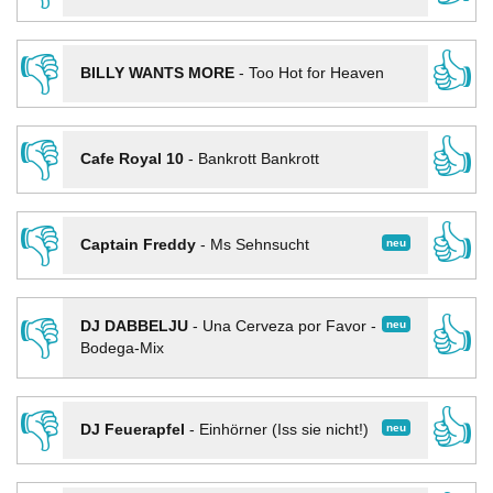
👎
👍
BILLY WANTS MORE
-
Too Hot for Heaven
👎
👍
Cafe Royal 10
-
Bankrott Bankrott
👎
👍
neu
Captain Freddy
-
Ms Sehnsucht
👎
👍
neu
DJ DABBELJU
-
Una Cerveza por Favor -
Bodega-Mix
👎
👍
neu
DJ Feuerapfel
-
Einhörner (Iss sie nicht!)