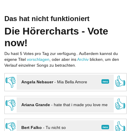
Das hat nicht funktioniert
Die Hörercharts - Vote
now!
Du hast 5 Votes pro Tag zur verfügung.. Außerdem kannst du
eigene Titel
vorschlagen
, oder aber ins
Archiv
blicken, um den
Verlauf einzelner Songs zu betrachten.
👎
👍
neu
Angela Nebauer
-
Mia Bella Amore
👎
👍
Ariana Grande
-
hate that i made you love me
👎
👍
neu
Bert Falko
-
Tu nicht so