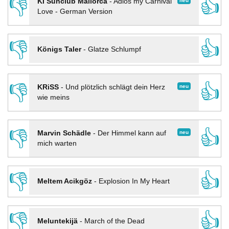
👎
👍
neu
KI Sunclub Mallorca
-
Adios my Carnival
Love - German Version
👎
👍
Königs Taler
-
Glatze Schlumpf
👎
👍
neu
KRiSS
-
Und plötzlich schlägt dein Herz
wie meins
👎
👍
neu
Marvin Schädle
-
Der Himmel kann auf
mich warten
👎
👍
Meltem Acikgöz
-
Explosion In My Heart
👎
👍
Meluntekijä
-
March of the Dead