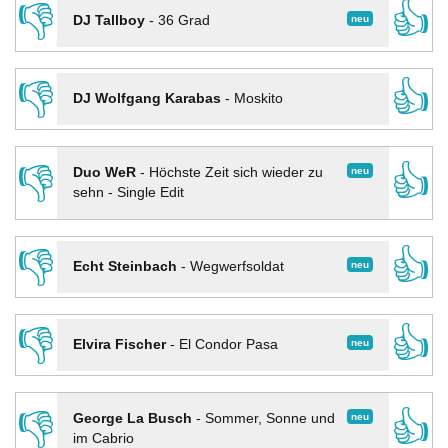
👎
👍
neu
DJ Tallboy
-
36 Grad
👎
👍
DJ Wolfgang Karabas
-
Moskito
👎
👍
neu
Duo WeR
-
Höchste Zeit sich wieder zu
sehn - Single Edit
👎
👍
neu
Echt Steinbach
-
Wegwerfsoldat
👎
👍
neu
Elvira Fischer
-
El Condor Pasa
👎
👍
neu
George La Busch
-
Sommer, Sonne und
im Cabrio