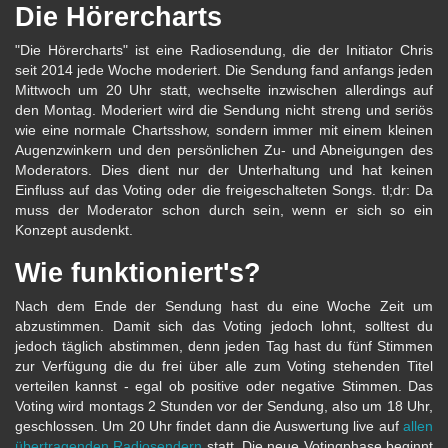
Die Hörercharts
"Die Hörercharts" ist eine Radiosendung, die der Initiator Chris
seit 2014 jede Woche moderiert. Die Sendung fand anfangs jeden
Mittwoch um 20 Uhr statt, wechselte inzwischen allerdings auf
den Montag. Moderiert wird die Sendung nicht streng und seriös
wie eine normale Chartsshow, sondern immer mit einem kleinen
Augenzwinkern und den persönlichen Zu- und Abneigungen des
Moderators. Dies dient nur der Unterhaltung und hat keinen
Einfluss auf das Voting oder die freigeschalteten Songs. tl;dr: Da
muss der Moderator schon durch sein, wenn er sich so ein
Konzept ausdenkt.
Wie funktioniert's?
Nach dem Ende der Sendung hast du eine Woche Zeit um
abzustimmen. Damit sich das Voting jedoch lohnt, solltest du
jedoch täglich abstimmen, denn jeden Tag hast du fünf Stimmen
zur Verfügung die du frei über alle zum Voting stehenden Titel
verteilen kannst - egal ob positive oder negative Stimmen. Das
Voting wird montags 2 Stunden vor der Sendung, also um 18 Uhr,
geschlossen. Um 20 Uhr findet dann die Auswertung live auf
allen
übertragenden Radiosendern
statt. Die neue Votingphase beginnt