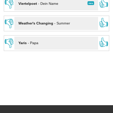
👎
👍
neu
Viertelpoet
-
Dein Name
👎
👍
Weather's Changing
-
Summer
👎
👍
Yaris
-
Papa