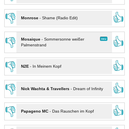
👎
👍
Monrose
-
Shame (Radio Edit)
👎
👍
neu
Mosaique
-
Sommersonne weißer
Palmenstrand
👎
👍
N2E
-
In Meinem Kopf
👎
👍
Nick Wachta & Travellers
-
Dream of Infinity
👎
👍
Papageno MC
-
Das Rauschen im Kopf