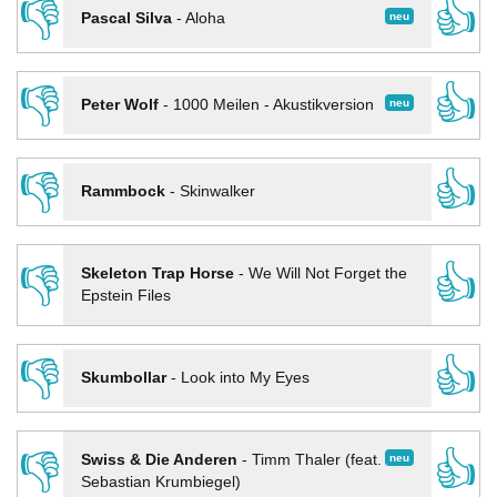
👎
👍
neu
Pascal Silva
-
Aloha
👎
👍
neu
Peter Wolf
-
1000 Meilen - Akustikversion
👎
👍
Rammbock
-
Skinwalker
👎
👍
Skeleton Trap Horse
-
We Will Not Forget the
Epstein Files
👎
👍
Skumbollar
-
Look into My Eyes
👎
👍
neu
Swiss & Die Anderen
-
Timm Thaler (feat.
Sebastian Krumbiegel)