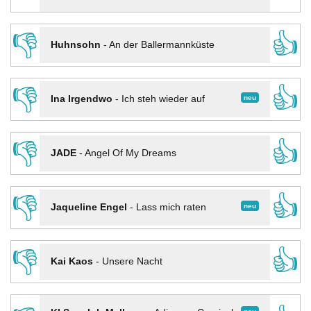
👎
👍
Huhnsohn
-
An der Ballermannküste
👎
👍
neu
Ina Irgendwo
-
Ich steh wieder auf
👎
👍
JADE
-
Angel Of My Dreams
👎
👍
neu
Jaqueline Engel
-
Lass mich raten
👎
👍
Kai Kaos
-
Unsere Nacht