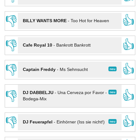
👎
👍
BILLY WANTS MORE
-
Too Hot for Heaven
👎
👍
Cafe Royal 10
-
Bankrott Bankrott
👎
👍
neu
Captain Freddy
-
Ms Sehnsucht
👎
👍
neu
DJ DABBELJU
-
Una Cerveza por Favor -
Bodega-Mix
👎
👍
neu
DJ Feuerapfel
-
Einhörner (Iss sie nicht!)