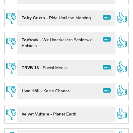
👎
👍
neu
Toby Crush
-
Ride Until the Morning
👎
👍
neu
Torfrock
-
Wir Unterkellern Schleswig
Holstein
👎
👍
neu
TRVB 13
-
Social Media
👎
👍
neu
Uwe Höll
-
Keine Chance
👎
👍
Velvet Vulture
-
Planet Earth