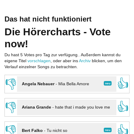
Das hat nicht funktioniert
Die Hörercharts - Vote
now!
Du hast 5 Votes pro Tag zur verfügung.. Außerdem kannst du
eigene Titel
vorschlagen
, oder aber ins
Archiv
blicken, um den
Verlauf einzelner Songs zu betrachten.
👎
👍
neu
Angela Nebauer
-
Mia Bella Amore
👎
👍
Ariana Grande
-
hate that i made you love me
👎
👍
neu
Bert Falko
-
Tu nicht so