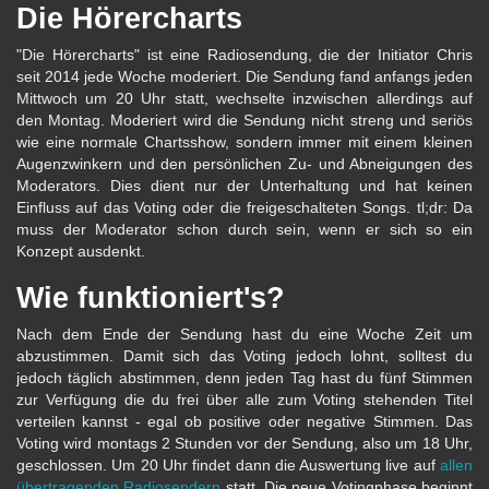
Die Hörercharts
"Die Hörercharts" ist eine Radiosendung, die der Initiator Chris
seit 2014 jede Woche moderiert. Die Sendung fand anfangs jeden
Mittwoch um 20 Uhr statt, wechselte inzwischen allerdings auf
den Montag. Moderiert wird die Sendung nicht streng und seriös
wie eine normale Chartsshow, sondern immer mit einem kleinen
Augenzwinkern und den persönlichen Zu- und Abneigungen des
Moderators. Dies dient nur der Unterhaltung und hat keinen
Einfluss auf das Voting oder die freigeschalteten Songs. tl;dr: Da
muss der Moderator schon durch sein, wenn er sich so ein
Konzept ausdenkt.
Wie funktioniert's?
Nach dem Ende der Sendung hast du eine Woche Zeit um
abzustimmen. Damit sich das Voting jedoch lohnt, solltest du
jedoch täglich abstimmen, denn jeden Tag hast du fünf Stimmen
zur Verfügung die du frei über alle zum Voting stehenden Titel
verteilen kannst - egal ob positive oder negative Stimmen. Das
Voting wird montags 2 Stunden vor der Sendung, also um 18 Uhr,
geschlossen. Um 20 Uhr findet dann die Auswertung live auf
allen
übertragenden Radiosendern
statt. Die neue Votingphase beginnt