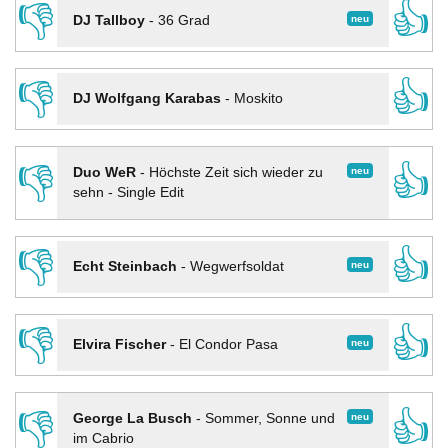
👎
👍
neu
DJ Tallboy
-
36 Grad
👎
👍
DJ Wolfgang Karabas
-
Moskito
👎
👍
neu
Duo WeR
-
Höchste Zeit sich wieder zu
sehn - Single Edit
👎
👍
neu
Echt Steinbach
-
Wegwerfsoldat
👎
👍
neu
Elvira Fischer
-
El Condor Pasa
👎
👍
neu
George La Busch
-
Sommer, Sonne und
im Cabrio