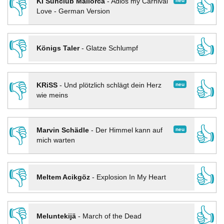
👎
👍
neu
KI Sunclub Mallorca
-
Adios my Carnival
Love - German Version
👎
👍
Königs Taler
-
Glatze Schlumpf
👎
👍
neu
KRiSS
-
Und plötzlich schlägt dein Herz
wie meins
👎
👍
neu
Marvin Schädle
-
Der Himmel kann auf
mich warten
👎
👍
Meltem Acikgöz
-
Explosion In My Heart
👎
👍
Meluntekijä
-
March of the Dead