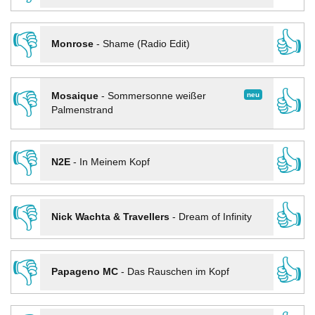
👎
👍
Monrose
-
Shame (Radio Edit)
👎
👍
neu
Mosaique
-
Sommersonne weißer
Palmenstrand
👎
👍
N2E
-
In Meinem Kopf
👎
👍
Nick Wachta & Travellers
-
Dream of Infinity
👎
👍
Papageno MC
-
Das Rauschen im Kopf