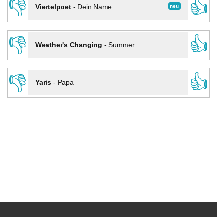
👎
👍
neu
Viertelpoet
-
Dein Name
👎
👍
Weather's Changing
-
Summer
👎
👍
Yaris
-
Papa