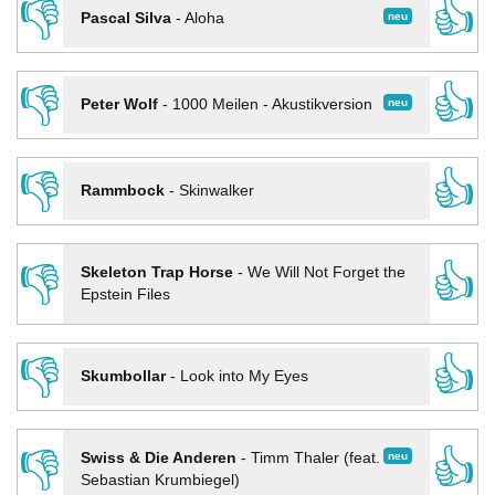
👎
👍
neu
Pascal Silva
-
Aloha
👎
👍
neu
Peter Wolf
-
1000 Meilen - Akustikversion
👎
👍
Rammbock
-
Skinwalker
👎
👍
Skeleton Trap Horse
-
We Will Not Forget the
Epstein Files
👎
👍
Skumbollar
-
Look into My Eyes
👎
👍
neu
Swiss & Die Anderen
-
Timm Thaler (feat.
Sebastian Krumbiegel)