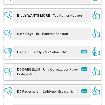
👎
👍
BILLY WANTS MORE
-
Too Hot for Heaven
👎
👍
Cafe Royal 10
-
Bankrott Bankrott
👎
👍
neu
Captain Freddy
-
Ms Sehnsucht
👎
👍
neu
DJ DABBELJU
-
Una Cerveza por Favor -
Bodega-Mix
👎
👍
neu
DJ Feuerapfel
-
Einhörner (Iss sie nicht!)