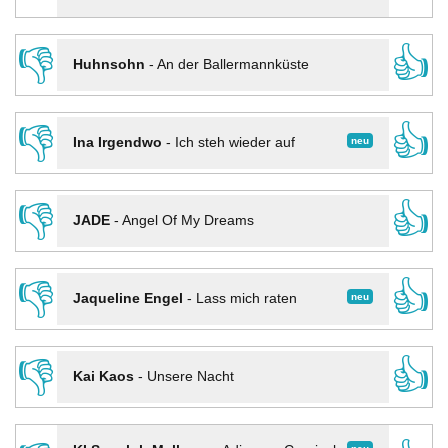
👎
👍
Huhnsohn
-
An der Ballermannküste
👎
👍
neu
Ina Irgendwo
-
Ich steh wieder auf
👎
👍
JADE
-
Angel Of My Dreams
👎
👍
neu
Jaqueline Engel
-
Lass mich raten
👎
👍
Kai Kaos
-
Unsere Nacht