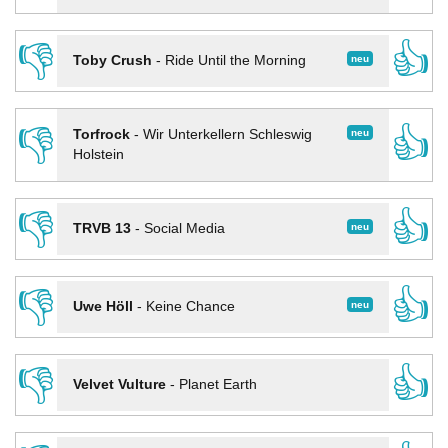
👎
👍
neu
Toby Crush
-
Ride Until the Morning
👎
👍
neu
Torfrock
-
Wir Unterkellern Schleswig
Holstein
👎
👍
neu
TRVB 13
-
Social Media
👎
👍
neu
Uwe Höll
-
Keine Chance
👎
👍
Velvet Vulture
-
Planet Earth