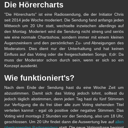
Die Hörercharts
"Die Hörercharts" ist eine Radiosendung, die der Initiator Chris
seit 2014 jede Woche moderiert. Die Sendung fand anfangs jeden
Mittwoch um 20 Uhr statt, wechselte inzwischen allerdings auf
den Montag. Moderiert wird die Sendung nicht streng und seriös
wie eine normale Chartsshow, sondern immer mit einem kleinen
Augenzwinkern und den persönlichen Zu- und Abneigungen des
Moderators. Dies dient nur der Unterhaltung und hat keinen
Einfluss auf das Voting oder die freigeschalteten Songs. tl;dr: Da
muss der Moderator schon durch sein, wenn er sich so ein
Konzept ausdenkt.
Wie funktioniert's?
Nach dem Ende der Sendung hast du eine Woche Zeit um
abzustimmen. Damit sich das Voting jedoch lohnt, solltest du
jedoch täglich abstimmen, denn jeden Tag hast du fünf Stimmen
zur Verfügung die du frei über alle zum Voting stehenden Titel
verteilen kannst - egal ob positive oder negative Stimmen. Das
Voting wird montags 2 Stunden vor der Sendung, also um 18 Uhr,
geschlossen. Um 20 Uhr findet dann die Auswertung live auf
allen
übertragenden Radiosendern
statt. Die neue Votingphase beginnt