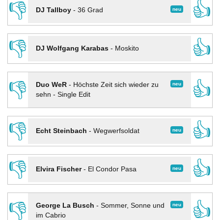
👎
👍
neu
DJ Tallboy
-
36 Grad
👎
👍
DJ Wolfgang Karabas
-
Moskito
👎
👍
neu
Duo WeR
-
Höchste Zeit sich wieder zu
sehn - Single Edit
👎
👍
neu
Echt Steinbach
-
Wegwerfsoldat
👎
👍
neu
Elvira Fischer
-
El Condor Pasa
👎
👍
neu
George La Busch
-
Sommer, Sonne und
im Cabrio