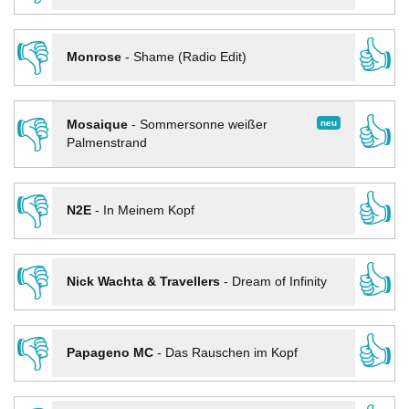
👎
👍
Monrose
-
Shame (Radio Edit)
👎
👍
neu
Mosaique
-
Sommersonne weißer
Palmenstrand
👎
👍
N2E
-
In Meinem Kopf
👎
👍
Nick Wachta & Travellers
-
Dream of Infinity
👎
👍
Papageno MC
-
Das Rauschen im Kopf