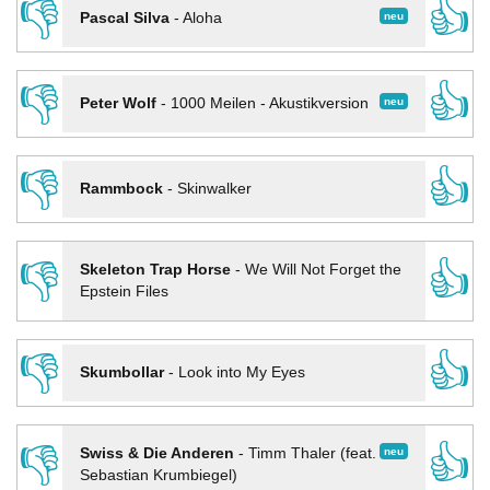
👎
👍
neu
Pascal Silva
-
Aloha
👎
👍
neu
Peter Wolf
-
1000 Meilen - Akustikversion
👎
👍
Rammbock
-
Skinwalker
👎
👍
Skeleton Trap Horse
-
We Will Not Forget the
Epstein Files
👎
👍
Skumbollar
-
Look into My Eyes
👎
👍
neu
Swiss & Die Anderen
-
Timm Thaler (feat.
Sebastian Krumbiegel)