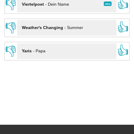
👎
👍
neu
Viertelpoet
-
Dein Name
👎
👍
Weather's Changing
-
Summer
👎
👍
Yaris
-
Papa