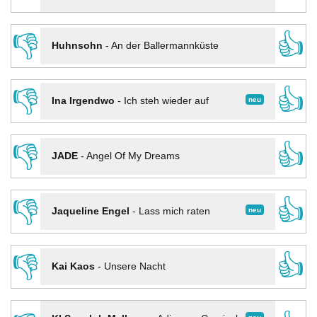
👎
👍
Huhnsohn
-
An der Ballermannküste
👎
👍
neu
Ina Irgendwo
-
Ich steh wieder auf
👎
👍
JADE
-
Angel Of My Dreams
👎
👍
neu
Jaqueline Engel
-
Lass mich raten
👎
👍
Kai Kaos
-
Unsere Nacht