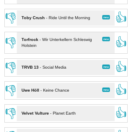
👎
👍
neu
Toby Crush
-
Ride Until the Morning
👎
👍
neu
Torfrock
-
Wir Unterkellern Schleswig
Holstein
👎
👍
neu
TRVB 13
-
Social Media
👎
👍
neu
Uwe Höll
-
Keine Chance
👎
👍
Velvet Vulture
-
Planet Earth