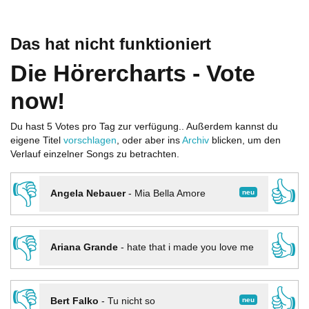
Das hat nicht funktioniert
Die Hörercharts - Vote
now!
Du hast 5 Votes pro Tag zur verfügung.. Außerdem kannst du
eigene Titel
vorschlagen
, oder aber ins
Archiv
blicken, um den
Verlauf einzelner Songs zu betrachten.
👎
👍
neu
Angela Nebauer
-
Mia Bella Amore
👎
👍
Ariana Grande
-
hate that i made you love me
👎
👍
neu
Bert Falko
-
Tu nicht so