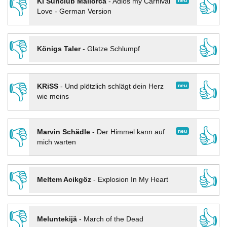
👎
👍
neu
KI Sunclub Mallorca
-
Adios my Carnival
Love - German Version
👎
👍
Königs Taler
-
Glatze Schlumpf
👎
👍
neu
KRiSS
-
Und plötzlich schlägt dein Herz
wie meins
👎
👍
neu
Marvin Schädle
-
Der Himmel kann auf
mich warten
👎
👍
Meltem Acikgöz
-
Explosion In My Heart
👎
👍
Meluntekijä
-
March of the Dead