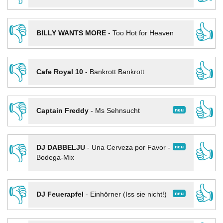
👎
👍
BILLY WANTS MORE
-
Too Hot for Heaven
👎
👍
Cafe Royal 10
-
Bankrott Bankrott
👎
👍
neu
Captain Freddy
-
Ms Sehnsucht
👎
👍
neu
DJ DABBELJU
-
Una Cerveza por Favor -
Bodega-Mix
👎
👍
neu
DJ Feuerapfel
-
Einhörner (Iss sie nicht!)