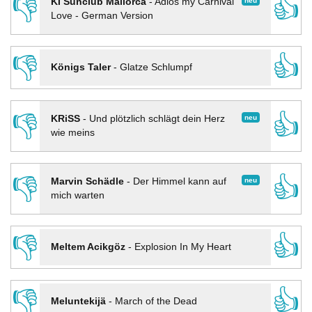
👎
👍
neu
KI Sunclub Mallorca
-
Adios my Carnival
Love - German Version
👎
👍
Königs Taler
-
Glatze Schlumpf
👎
👍
neu
KRiSS
-
Und plötzlich schlägt dein Herz
wie meins
👎
👍
neu
Marvin Schädle
-
Der Himmel kann auf
mich warten
👎
👍
Meltem Acikgöz
-
Explosion In My Heart
👎
👍
Meluntekijä
-
March of the Dead