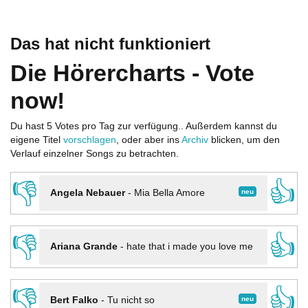
Das hat nicht funktioniert
Die Hörercharts - Vote
now!
Du hast 5 Votes pro Tag zur verfügung.. Außerdem kannst du
eigene Titel
vorschlagen
, oder aber ins
Archiv
blicken, um den
Verlauf einzelner Songs zu betrachten.
👎
👍
neu
Angela Nebauer
-
Mia Bella Amore
👎
👍
Ariana Grande
-
hate that i made you love me
👎
👍
neu
Bert Falko
-
Tu nicht so