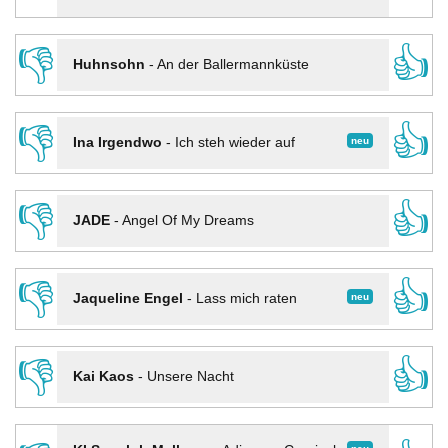
👎
👍
Huhnsohn
-
An der Ballermannküste
👎
👍
neu
Ina Irgendwo
-
Ich steh wieder auf
👎
👍
JADE
-
Angel Of My Dreams
👎
👍
neu
Jaqueline Engel
-
Lass mich raten
👎
👍
Kai Kaos
-
Unsere Nacht