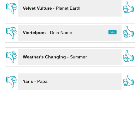
👎
👍
Velvet Vulture
-
Planet Earth
👎
👍
neu
Viertelpoet
-
Dein Name
👎
👍
Weather's Changing
-
Summer
👎
👍
Yaris
-
Papa