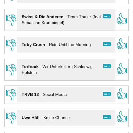
👎
👍
neu
Swiss & Die Anderen
-
Timm Thaler (feat.
Sebastian Krumbiegel)
👎
👍
neu
Toby Crush
-
Ride Until the Morning
👎
👍
neu
Torfrock
-
Wir Unterkellern Schleswig
Holstein
👎
👍
neu
TRVB 13
-
Social Media
👎
👍
neu
Uwe Höll
-
Keine Chance