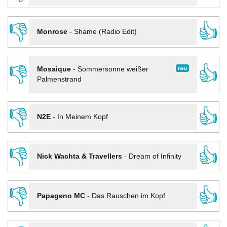
👎
👍
Monrose
-
Shame (Radio Edit)
👎
👍
neu
Mosaique
-
Sommersonne weißer
Palmenstrand
👎
👍
N2E
-
In Meinem Kopf
👎
👍
Nick Wachta & Travellers
-
Dream of Infinity
👎
👍
Papageno MC
-
Das Rauschen im Kopf