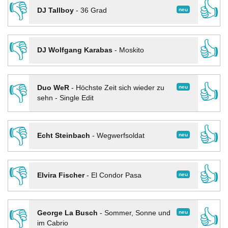
👎
👍
neu
DJ Tallboy
-
36 Grad
👎
👍
DJ Wolfgang Karabas
-
Moskito
👎
👍
neu
Duo WeR
-
Höchste Zeit sich wieder zu
sehn - Single Edit
👎
👍
neu
Echt Steinbach
-
Wegwerfsoldat
👎
👍
neu
Elvira Fischer
-
El Condor Pasa
👎
👍
neu
George La Busch
-
Sommer, Sonne und
im Cabrio