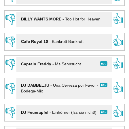
👎
👍
BILLY WANTS MORE
-
Too Hot for Heaven
👎
👍
Cafe Royal 10
-
Bankrott Bankrott
👎
👍
neu
Captain Freddy
-
Ms Sehnsucht
👎
👍
neu
DJ DABBELJU
-
Una Cerveza por Favor -
Bodega-Mix
👎
👍
neu
DJ Feuerapfel
-
Einhörner (Iss sie nicht!)