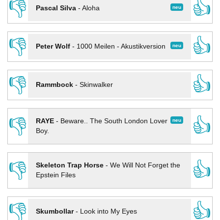
👎
👍
neu
Pascal Silva
-
Aloha
👎
👍
neu
Peter Wolf
-
1000 Meilen - Akustikversion
👎
👍
Rammbock
-
Skinwalker
👎
👍
neu
RAYE
-
Beware.. The South London Lover
Boy.
👎
👍
Skeleton Trap Horse
-
We Will Not Forget the
Epstein Files
👎
👍
Skumbollar
-
Look into My Eyes