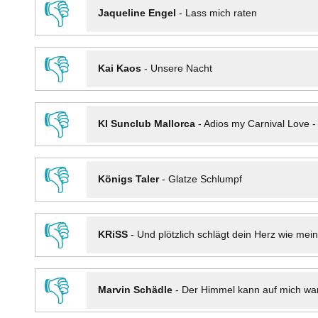
👎
Jaqueline Engel
-
Lass mich raten
👎
Kai Kaos
-
Unsere Nacht
👎
KI Sunclub Mallorca
-
Adios my Carnival Love 
👎
Königs Taler
-
Glatze Schlumpf
👎
KRiSS
-
Und plötzlich schlägt dein Herz wie mei
👎
Marvin Schädle
-
Der Himmel kann auf mich wa