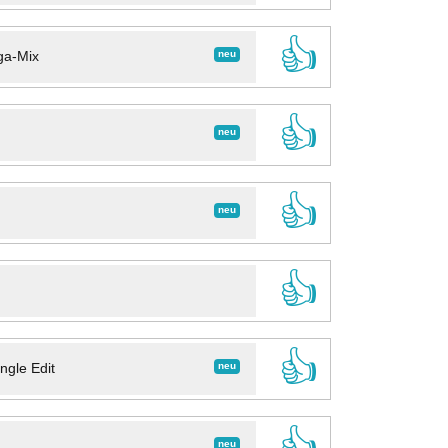
👍
neu
ga-Mix
👍
neu
👍
neu
👍
👍
neu
ngle Edit
👍
neu