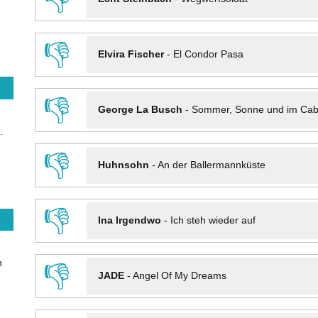
👎
Elvira Fischer
-
El Condor Pasa
👎
George La Busch
-
Sommer, Sonne und im Cab
.
👎
Huhnsohn
-
An der Ballermannküste
👎
Ina Irgendwo
-
Ich steh wieder auf
n
👎
JADE
-
Angel Of My Dreams