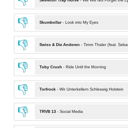
👎
Skeleton Trap Horse
-
We Will Not Forget the Ep
👎
Skumbollar
-
Look into My Eyes
👎
Swiss & Die Anderen
-
Timm Thaler (feat. Seba
👎
Toby Crush
-
Ride Until the Morning
👎
Torfrock
-
Wir Unterkellern Schleswig Holstein
👎
TRVB 13
-
Social Media