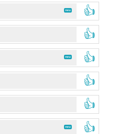
👍
neu
👍
👍
neu
👍
👍
👍
neu