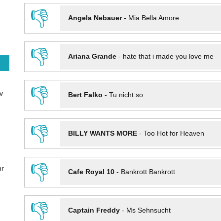
👎
Angela Nebauer
-
Mia Bella Amore
👎
Ariana Grande
-
hate that i made you love me
👎
v
Bert Falko
-
Tu nicht so
👎
BILLY WANTS MORE
-
Too Hot for Heaven
👎
hr
Cafe Royal 10
-
Bankrott Bankrott
👎
Captain Freddy
-
Ms Sehnsucht