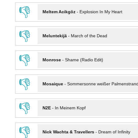
👎
Meltem Acikgöz
-
Explosion In My Heart
👎
Meluntekijä
-
March of the Dead
👎
Monrose
-
Shame (Radio Edit)
👎
Mosaique
-
Sommersonne weißer Palmenstran
👎
N2E
-
In Meinem Kopf
👎
Nick Wachta & Travellers
-
Dream of Infinity