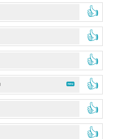
👍
👍
👍
👍
neu
d
👍
👍