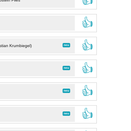
👍
stein Files
👍
👍
neu
stian Krumbiegel)
👍
neu
👍
neu
👍
neu