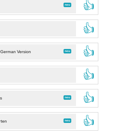
👍
neu
👍
👍
neu
- German Version
👍
👍
neu
ns
👍
neu
rten