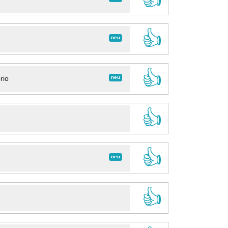
👍
neu
👍
neu
rio
👍
👍
neu
👍