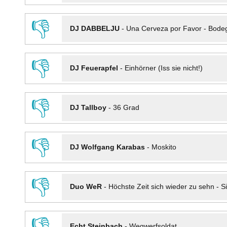
👎
DJ DABBELJU
-
Una Cerveza por Favor - Bode
👎
DJ Feuerapfel
-
Einhörner (Iss sie nicht!)
👎
DJ Tallboy
-
36 Grad
👎
DJ Wolfgang Karabas
-
Moskito
👎
Duo WeR
-
Höchste Zeit sich wieder zu sehn - Si
👎
Echt Steinbach
-
Wegwerfsoldat