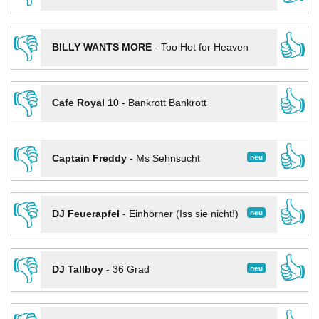
👎
👍
BILLY WANTS MORE
-
Too Hot for Heaven
👎
👍
Cafe Royal 10
-
Bankrott Bankrott
👎
👍
neu
Captain Freddy
-
Ms Sehnsucht
👎
👍
neu
DJ Feuerapfel
-
Einhörner (Iss sie nicht!)
👎
👍
neu
DJ Tallboy
-
36 Grad