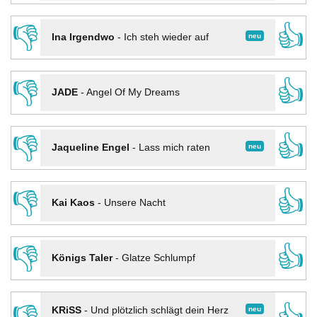
👎
👍
neu
Ina Irgendwo
-
Ich steh wieder auf
👎
👍
JADE
-
Angel Of My Dreams
👎
👍
neu
Jaqueline Engel
-
Lass mich raten
👎
👍
Kai Kaos
-
Unsere Nacht
👎
👍
Königs Taler
-
Glatze Schlumpf
neu
KRiSS
-
Und plötzlich schlägt dein Herz