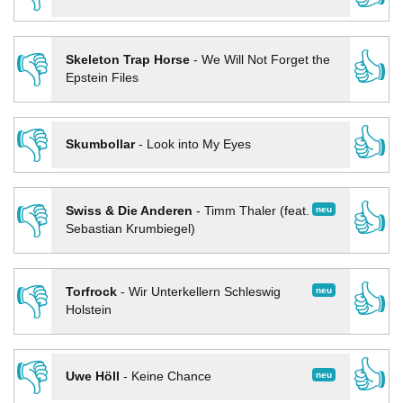
👎
👍
Skeleton Trap Horse
-
We Will Not Forget the
Epstein Files
👎
👍
Skumbollar
-
Look into My Eyes
👎
👍
neu
Swiss & Die Anderen
-
Timm Thaler (feat.
Sebastian Krumbiegel)
👎
👍
neu
Torfrock
-
Wir Unterkellern Schleswig
Holstein
👎
👍
neu
Uwe Höll
-
Keine Chance