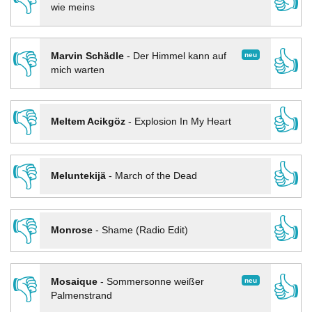
👎
👍
wie meins
👎
👍
neu
Marvin Schädle
-
Der Himmel kann auf
mich warten
👎
👍
Meltem Acikgöz
-
Explosion In My Heart
👎
👍
Meluntekijä
-
March of the Dead
👎
👍
Monrose
-
Shame (Radio Edit)
👎
👍
neu
Mosaique
-
Sommersonne weißer
Palmenstrand