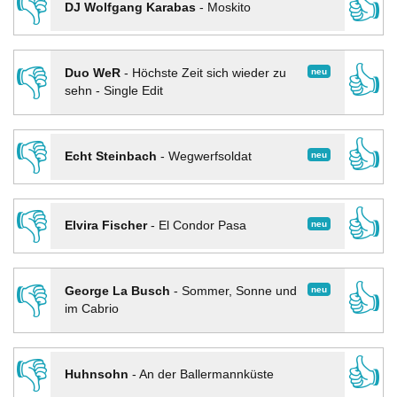
👎
👍
DJ Wolfgang Karabas
-
Moskito
👎
👍
neu
Duo WeR
-
Höchste Zeit sich wieder zu
sehn - Single Edit
👎
👍
neu
Echt Steinbach
-
Wegwerfsoldat
👎
👍
neu
Elvira Fischer
-
El Condor Pasa
👎
👍
neu
George La Busch
-
Sommer, Sonne und
im Cabrio
👎
👍
Huhnsohn
-
An der Ballermannküste