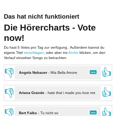
Das hat nicht funktioniert
Die Hörercharts - Vote
now!
Du hast 5 Votes pro Tag zur verfügung.. Außerdem kannst du
eigene Titel
vorschlagen
, oder aber ins
Archiv
blicken, um den
Verlauf einzelner Songs zu betrachten.
👎
👍
neu
Angela Nebauer
-
Mia Bella Amore
👎
👍
Ariana Grande
-
hate that i made you love me
👎
👍
neu
Bert Falko
-
Tu nicht so