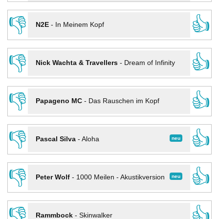
👎
👍
N2E
-
In Meinem Kopf
👎
👍
Nick Wachta & Travellers
-
Dream of Infinity
👎
👍
Papageno MC
-
Das Rauschen im Kopf
👎
👍
neu
Pascal Silva
-
Aloha
👎
👍
neu
Peter Wolf
-
1000 Meilen - Akustikversion
👎
👍
Rammbock
-
Skinwalker