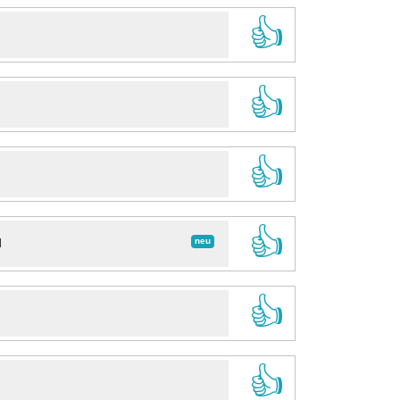
👍
👍
👍
👍
neu
d
👍
👍