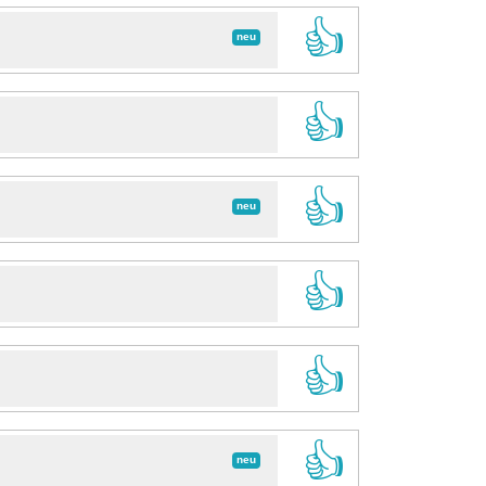
👍
neu
👍
👍
neu
👍
👍
👍
neu