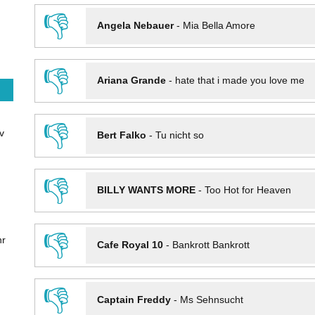
👎
Angela Nebauer
-
Mia Bella Amore
👎
Ariana Grande
-
hate that i made you love me
👎
v
Bert Falko
-
Tu nicht so
👎
BILLY WANTS MORE
-
Too Hot for Heaven
👎
hr
Cafe Royal 10
-
Bankrott Bankrott
👎
Captain Freddy
-
Ms Sehnsucht