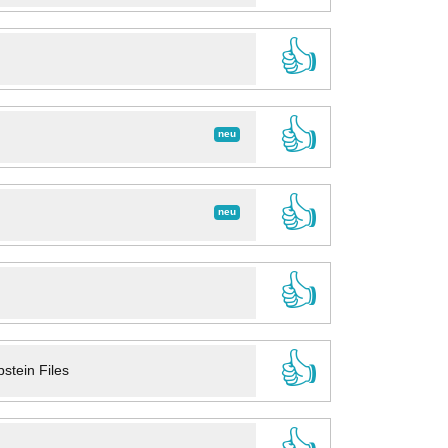
👍
👍
neu
👍
neu
👍
👍
stein Files