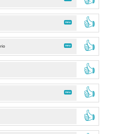
👍
neu
👍
neu
rio
👍
👍
neu
👍