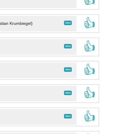
👍
👍
neu
stian Krumbiegel)
👍
neu
👍
neu
👍
neu
👍
neu