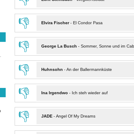
👎
Elvira Fischer
-
El Condor Pasa
👎
George La Busch
-
Sommer, Sonne und im Cab
.
👎
Huhnsohn
-
An der Ballermannküste
👎
Ina Irgendwo
-
Ich steh wieder auf
n
👎
JADE
-
Angel Of My Dreams