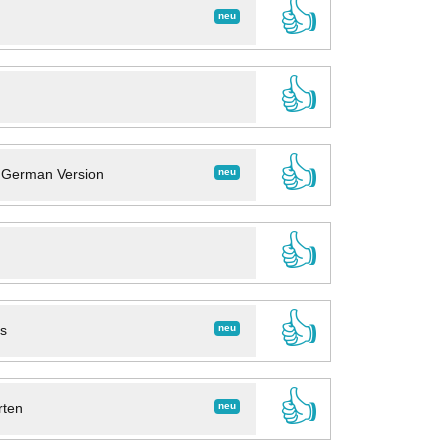
👍
neu
👍
👍
neu
- German Version
👍
👍
neu
ns
👍
neu
rten