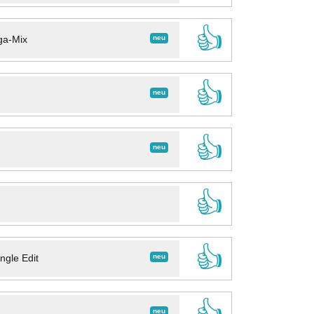
👍
neu
ga-Mix
👍
neu
👍
neu
👍
👍
neu
ngle Edit
👍
neu