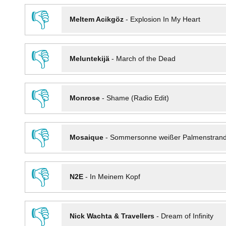
👎
Meltem Acikgöz
-
Explosion In My Heart
👎
Meluntekijä
-
March of the Dead
👎
Monrose
-
Shame (Radio Edit)
👎
Mosaique
-
Sommersonne weißer Palmenstran
👎
N2E
-
In Meinem Kopf
👎
Nick Wachta & Travellers
-
Dream of Infinity