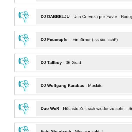
👎
DJ DABBELJU
-
Una Cerveza por Favor - Bode
👎
DJ Feuerapfel
-
Einhörner (Iss sie nicht!)
👎
DJ Tallboy
-
36 Grad
👎
DJ Wolfgang Karabas
-
Moskito
👎
Duo WeR
-
Höchste Zeit sich wieder zu sehn - Si
👎
Echt Steinbach
-
Wegwerfsoldat