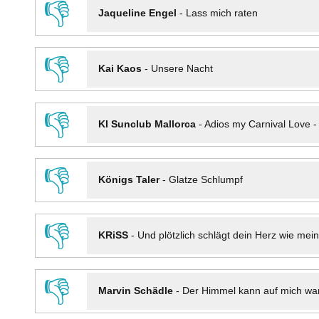
👎
Jaqueline Engel
-
Lass mich raten
👎
Kai Kaos
-
Unsere Nacht
👎
KI Sunclub Mallorca
-
Adios my Carnival Love 
👎
Königs Taler
-
Glatze Schlumpf
👎
KRiSS
-
Und plötzlich schlägt dein Herz wie mei
👎
Marvin Schädle
-
Der Himmel kann auf mich wa