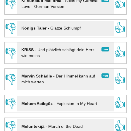
👎
👍
neu
KI Sunclub Mallorca
-
Adios my Carnival
Love - German Version
👎
👍
Königs Taler
-
Glatze Schlumpf
👎
👍
neu
KRiSS
-
Und plötzlich schlägt dein Herz
wie meins
👎
👍
neu
Marvin Schädle
-
Der Himmel kann auf
mich warten
👎
👍
Meltem Acikgöz
-
Explosion In My Heart
👎
👍
Meluntekijä
-
March of the Dead