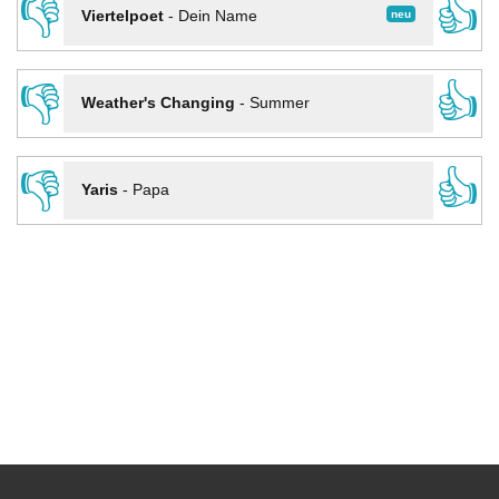
👎
👍
neu
Viertelpoet
-
Dein Name
👎
👍
Weather's Changing
-
Summer
👎
👍
Yaris
-
Papa