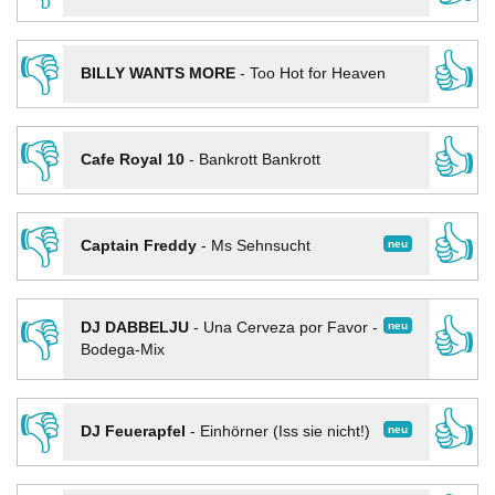
👎
👍
BILLY WANTS MORE
-
Too Hot for Heaven
👎
👍
Cafe Royal 10
-
Bankrott Bankrott
👎
👍
neu
Captain Freddy
-
Ms Sehnsucht
👎
👍
neu
DJ DABBELJU
-
Una Cerveza por Favor -
Bodega-Mix
👎
👍
neu
DJ Feuerapfel
-
Einhörner (Iss sie nicht!)