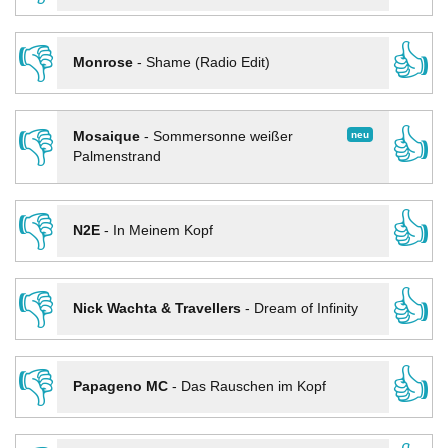
👎
👍
Monrose
-
Shame (Radio Edit)
👎
👍
neu
Mosaique
-
Sommersonne weißer
Palmenstrand
👎
👍
N2E
-
In Meinem Kopf
👎
👍
Nick Wachta & Travellers
-
Dream of Infinity
👎
👍
Papageno MC
-
Das Rauschen im Kopf