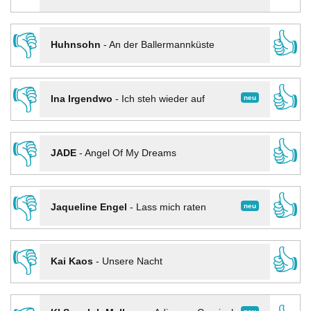
👎
👍
Huhnsohn
-
An der Ballermannküste
👎
👍
neu
Ina Irgendwo
-
Ich steh wieder auf
👎
👍
JADE
-
Angel Of My Dreams
👎
👍
neu
Jaqueline Engel
-
Lass mich raten
👎
👍
Kai Kaos
-
Unsere Nacht