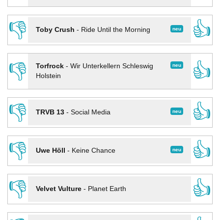
👎
👍
neu
Toby Crush
-
Ride Until the Morning
👎
👍
neu
Torfrock
-
Wir Unterkellern Schleswig
Holstein
👎
👍
neu
TRVB 13
-
Social Media
👎
👍
neu
Uwe Höll
-
Keine Chance
👎
👍
Velvet Vulture
-
Planet Earth