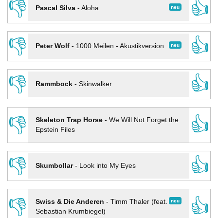
👎
👍
neu
Pascal Silva
-
Aloha
👎
👍
neu
Peter Wolf
-
1000 Meilen - Akustikversion
👎
👍
Rammbock
-
Skinwalker
👎
👍
Skeleton Trap Horse
-
We Will Not Forget the
Epstein Files
👎
👍
Skumbollar
-
Look into My Eyes
👎
👍
neu
Swiss & Die Anderen
-
Timm Thaler (feat.
Sebastian Krumbiegel)