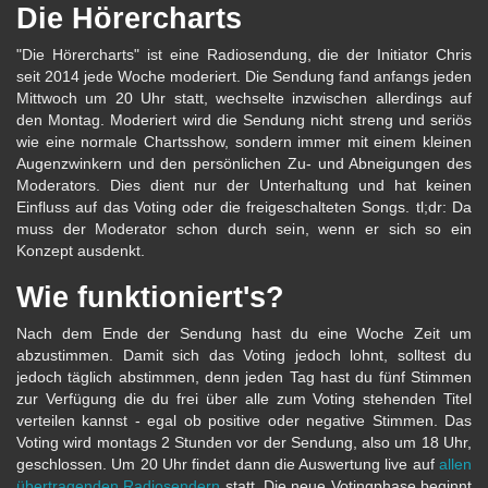
Die Hörercharts
"Die Hörercharts" ist eine Radiosendung, die der Initiator Chris
seit 2014 jede Woche moderiert. Die Sendung fand anfangs jeden
Mittwoch um 20 Uhr statt, wechselte inzwischen allerdings auf
den Montag. Moderiert wird die Sendung nicht streng und seriös
wie eine normale Chartsshow, sondern immer mit einem kleinen
Augenzwinkern und den persönlichen Zu- und Abneigungen des
Moderators. Dies dient nur der Unterhaltung und hat keinen
Einfluss auf das Voting oder die freigeschalteten Songs. tl;dr: Da
muss der Moderator schon durch sein, wenn er sich so ein
Konzept ausdenkt.
Wie funktioniert's?
Nach dem Ende der Sendung hast du eine Woche Zeit um
abzustimmen. Damit sich das Voting jedoch lohnt, solltest du
jedoch täglich abstimmen, denn jeden Tag hast du fünf Stimmen
zur Verfügung die du frei über alle zum Voting stehenden Titel
verteilen kannst - egal ob positive oder negative Stimmen. Das
Voting wird montags 2 Stunden vor der Sendung, also um 18 Uhr,
geschlossen. Um 20 Uhr findet dann die Auswertung live auf
allen
übertragenden Radiosendern
statt. Die neue Votingphase beginnt