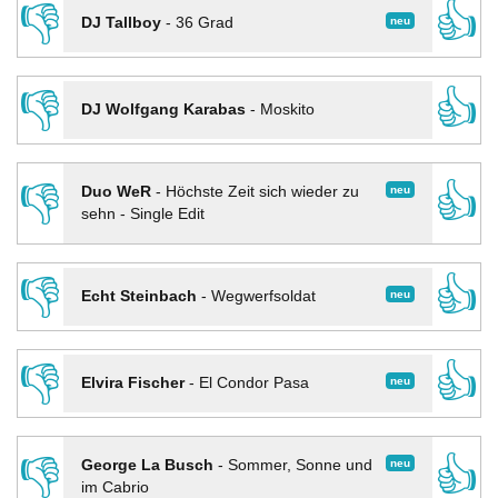
👎
👍
neu
DJ Tallboy
-
36 Grad
👎
👍
DJ Wolfgang Karabas
-
Moskito
👎
👍
neu
Duo WeR
-
Höchste Zeit sich wieder zu
sehn - Single Edit
👎
👍
neu
Echt Steinbach
-
Wegwerfsoldat
👎
👍
neu
Elvira Fischer
-
El Condor Pasa
👎
👍
neu
George La Busch
-
Sommer, Sonne und
im Cabrio