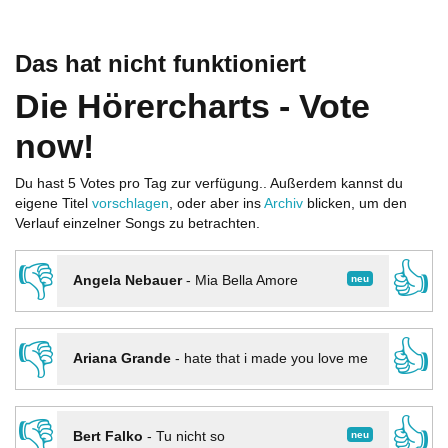
Das hat nicht funktioniert
Die Hörercharts - Vote
now!
Du hast 5 Votes pro Tag zur verfügung.. Außerdem kannst du
eigene Titel
vorschlagen
, oder aber ins
Archiv
blicken, um den
Verlauf einzelner Songs zu betrachten.
👎
👍
neu
Angela Nebauer
-
Mia Bella Amore
👎
👍
Ariana Grande
-
hate that i made you love me
👎
👍
neu
Bert Falko
-
Tu nicht so