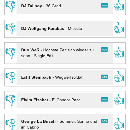
👎
👍
neu
DJ Tallboy
-
36 Grad
👎
👍
DJ Wolfgang Karabas
-
Moskito
👎
👍
neu
Duo WeR
-
Höchste Zeit sich wieder zu
sehn - Single Edit
👎
👍
neu
Echt Steinbach
-
Wegwerfsoldat
👎
👍
neu
Elvira Fischer
-
El Condor Pasa
👎
👍
neu
George La Busch
-
Sommer, Sonne und
im Cabrio