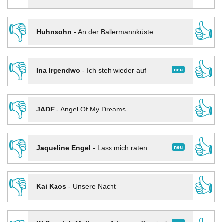
👎
👍
Huhnsohn
-
An der Ballermannküste
👎
👍
neu
Ina Irgendwo
-
Ich steh wieder auf
👎
👍
JADE
-
Angel Of My Dreams
👎
👍
neu
Jaqueline Engel
-
Lass mich raten
👎
👍
Kai Kaos
-
Unsere Nacht