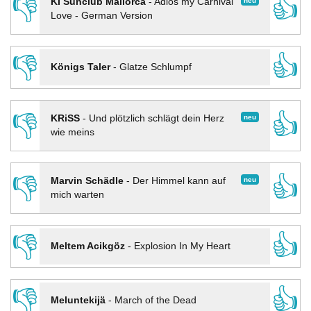
👎
👍
neu
KI Sunclub Mallorca
-
Adios my Carnival
Love - German Version
👎
👍
Königs Taler
-
Glatze Schlumpf
👎
👍
neu
KRiSS
-
Und plötzlich schlägt dein Herz
wie meins
👎
👍
neu
Marvin Schädle
-
Der Himmel kann auf
mich warten
👎
👍
Meltem Acikgöz
-
Explosion In My Heart
👎
👍
Meluntekijä
-
March of the Dead