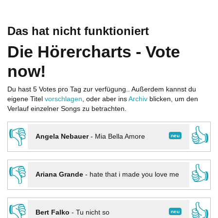
Das hat nicht funktioniert
Die Hörercharts - Vote
now!
Du hast 5 Votes pro Tag zur verfügung.. Außerdem kannst du
eigene Titel
vorschlagen
, oder aber ins
Archiv
blicken, um den
Verlauf einzelner Songs zu betrachten.
👎
👍
neu
Angela Nebauer
-
Mia Bella Amore
👎
👍
Ariana Grande
-
hate that i made you love me
👎
👍
neu
Bert Falko
-
Tu nicht so