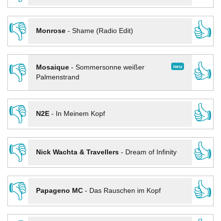
👎
👍
Monrose
-
Shame (Radio Edit)
👎
👍
neu
Mosaique
-
Sommersonne weißer
Palmenstrand
👎
👍
N2E
-
In Meinem Kopf
👎
👍
Nick Wachta & Travellers
-
Dream of Infinity
👎
👍
Papageno MC
-
Das Rauschen im Kopf