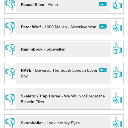
👎
👍
neu
Pascal Silva
-
Aloha
👎
👍
neu
Peter Wolf
-
1000 Meilen - Akustikversion
👎
👍
Rammbock
-
Skinwalker
👎
👍
neu
RAYE
-
Beware.. The South London Lover
Boy.
👎
👍
Skeleton Trap Horse
-
We Will Not Forget the
Epstein Files
👎
👍
Skumbollar
-
Look into My Eyes