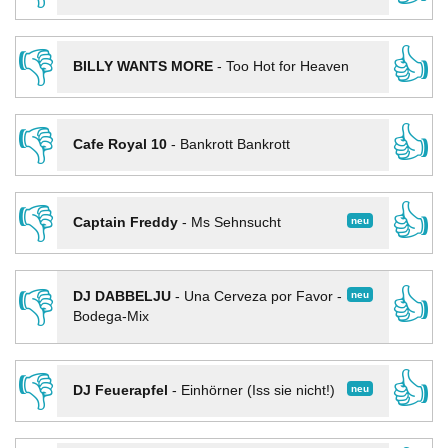
👎
👍
BILLY WANTS MORE
-
Too Hot for Heaven
👎
👍
Cafe Royal 10
-
Bankrott Bankrott
👎
👍
neu
Captain Freddy
-
Ms Sehnsucht
👎
👍
neu
DJ DABBELJU
-
Una Cerveza por Favor -
Bodega-Mix
👎
👍
neu
DJ Feuerapfel
-
Einhörner (Iss sie nicht!)