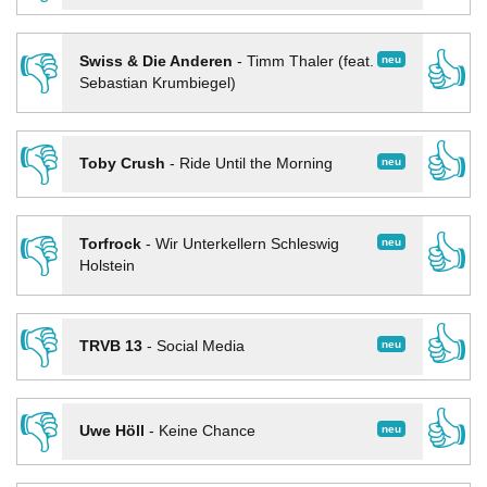
👎
👍
neu
Swiss & Die Anderen
-
Timm Thaler (feat.
Sebastian Krumbiegel)
👎
👍
neu
Toby Crush
-
Ride Until the Morning
👎
👍
neu
Torfrock
-
Wir Unterkellern Schleswig
Holstein
👎
👍
neu
TRVB 13
-
Social Media
👎
👍
neu
Uwe Höll
-
Keine Chance