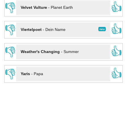
👎
👍
Velvet Vulture
-
Planet Earth
👎
👍
neu
Viertelpoet
-
Dein Name
👎
👍
Weather's Changing
-
Summer
👎
👍
Yaris
-
Papa