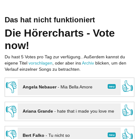
Das hat nicht funktioniert
Die Hörercharts - Vote
now!
Du hast 5 Votes pro Tag zur verfügung.. Außerdem kannst du
eigene Titel
vorschlagen
, oder aber ins
Archiv
blicken, um den
Verlauf einzelner Songs zu betrachten.
👎
👍
neu
Angela Nebauer
-
Mia Bella Amore
👎
👍
Ariana Grande
-
hate that i made you love me
👎
👍
neu
Bert Falko
-
Tu nicht so