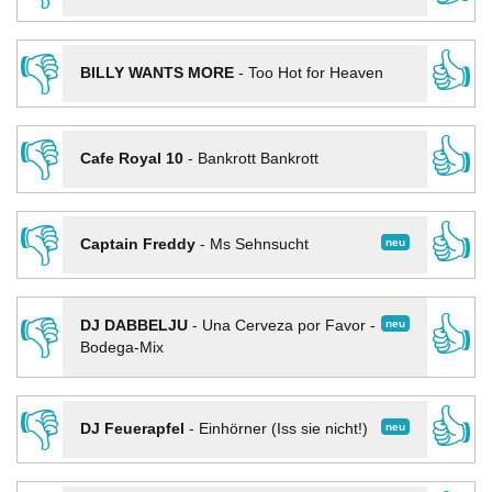
👎
👍
BILLY WANTS MORE
-
Too Hot for Heaven
👎
👍
Cafe Royal 10
-
Bankrott Bankrott
👎
👍
neu
Captain Freddy
-
Ms Sehnsucht
👎
👍
neu
DJ DABBELJU
-
Una Cerveza por Favor -
Bodega-Mix
👎
👍
neu
DJ Feuerapfel
-
Einhörner (Iss sie nicht!)