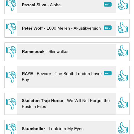
👎
👍
neu
Pascal Silva
-
Aloha
👎
👍
neu
Peter Wolf
-
1000 Meilen - Akustikversion
👎
👍
Rammbock
-
Skinwalker
👎
👍
neu
RAYE
-
Beware.. The South London Lover
Boy.
👎
👍
Skeleton Trap Horse
-
We Will Not Forget the
Epstein Files
👎
👍
Skumbollar
-
Look into My Eyes