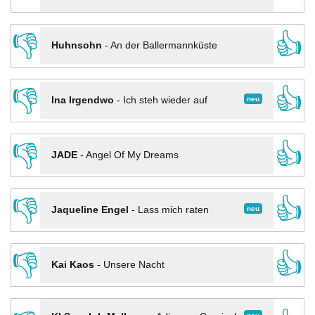
👎
👍
Huhnsohn
-
An der Ballermannküste
👎
👍
neu
Ina Irgendwo
-
Ich steh wieder auf
👎
👍
JADE
-
Angel Of My Dreams
👎
👍
neu
Jaqueline Engel
-
Lass mich raten
👎
👍
Kai Kaos
-
Unsere Nacht