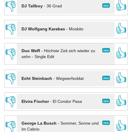
👎
👍
neu
DJ Tallboy
-
36 Grad
👎
👍
DJ Wolfgang Karabas
-
Moskito
👎
👍
neu
Duo WeR
-
Höchste Zeit sich wieder zu
sehn - Single Edit
👎
👍
neu
Echt Steinbach
-
Wegwerfsoldat
👎
👍
neu
Elvira Fischer
-
El Condor Pasa
👎
👍
neu
George La Busch
-
Sommer, Sonne und
im Cabrio