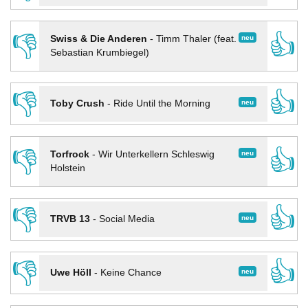
👎
👍
neu
Swiss & Die Anderen
-
Timm Thaler (feat.
Sebastian Krumbiegel)
👎
👍
neu
Toby Crush
-
Ride Until the Morning
👎
👍
neu
Torfrock
-
Wir Unterkellern Schleswig
Holstein
👎
👍
neu
TRVB 13
-
Social Media
👎
👍
neu
Uwe Höll
-
Keine Chance