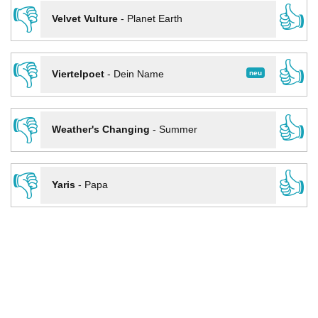
👎
👍
Velvet Vulture
-
Planet Earth
👎
👍
neu
Viertelpoet
-
Dein Name
👎
👍
Weather's Changing
-
Summer
👎
👍
Yaris
-
Papa