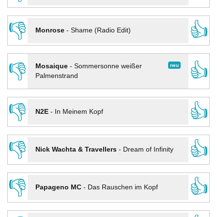
👎
👍
Monrose
-
Shame (Radio Edit)
👎
👍
neu
Mosaique
-
Sommersonne weißer
Palmenstrand
👎
👍
N2E
-
In Meinem Kopf
👎
👍
Nick Wachta & Travellers
-
Dream of Infinity
👎
👍
Papageno MC
-
Das Rauschen im Kopf