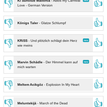
👎
👍
neu
KI Sunclub Mallorca
-
Adios my Carnival
Love - German Version
👎
👍
Königs Taler
-
Glatze Schlumpf
👎
👍
neu
KRiSS
-
Und plötzlich schlägt dein Herz
wie meins
👎
👍
neu
Marvin Schädle
-
Der Himmel kann auf
mich warten
👎
👍
Meltem Acikgöz
-
Explosion In My Heart
👎
👍
Meluntekijä
-
March of the Dead