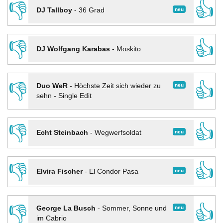
👎
👍
neu
DJ Tallboy
-
36 Grad
👎
👍
DJ Wolfgang Karabas
-
Moskito
👎
👍
neu
Duo WeR
-
Höchste Zeit sich wieder zu
sehn - Single Edit
👎
👍
neu
Echt Steinbach
-
Wegwerfsoldat
👎
👍
neu
Elvira Fischer
-
El Condor Pasa
👎
👍
neu
George La Busch
-
Sommer, Sonne und
im Cabrio