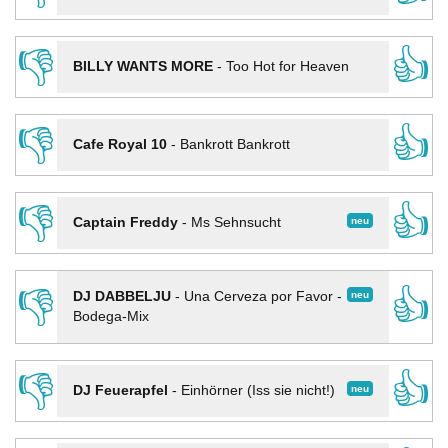
👎
👍
BILLY WANTS MORE
-
Too Hot for Heaven
👎
👍
Cafe Royal 10
-
Bankrott Bankrott
👎
👍
neu
Captain Freddy
-
Ms Sehnsucht
👎
👍
neu
DJ DABBELJU
-
Una Cerveza por Favor -
Bodega-Mix
👎
👍
neu
DJ Feuerapfel
-
Einhörner (Iss sie nicht!)