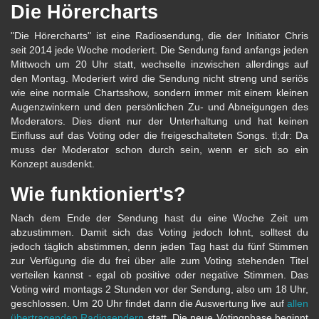
Die Hörercharts
"Die Hörercharts" ist eine Radiosendung, die der Initiator Chris
seit 2014 jede Woche moderiert. Die Sendung fand anfangs jeden
Mittwoch um 20 Uhr statt, wechselte inzwischen allerdings auf
den Montag. Moderiert wird die Sendung nicht streng und seriös
wie eine normale Chartsshow, sondern immer mit einem kleinen
Augenzwinkern und den persönlichen Zu- und Abneigungen des
Moderators. Dies dient nur der Unterhaltung und hat keinen
Einfluss auf das Voting oder die freigeschalteten Songs. tl;dr: Da
muss der Moderator schon durch sein, wenn er sich so ein
Konzept ausdenkt.
Wie funktioniert's?
Nach dem Ende der Sendung hast du eine Woche Zeit um
abzustimmen. Damit sich das Voting jedoch lohnt, solltest du
jedoch täglich abstimmen, denn jeden Tag hast du fünf Stimmen
zur Verfügung die du frei über alle zum Voting stehenden Titel
verteilen kannst - egal ob positive oder negative Stimmen. Das
Voting wird montags 2 Stunden vor der Sendung, also um 18 Uhr,
geschlossen. Um 20 Uhr findet dann die Auswertung live auf
allen
übertragenden Radiosendern
statt. Die neue Votingphase beginnt