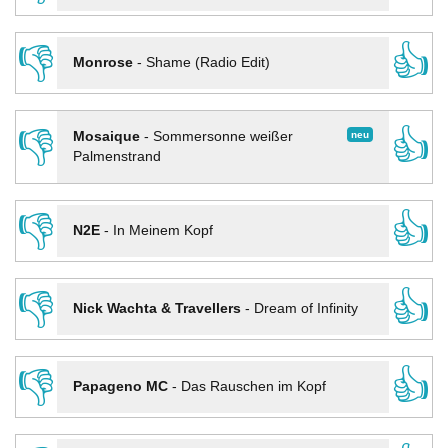
👎
👍
Monrose
-
Shame (Radio Edit)
👎
👍
neu
Mosaique
-
Sommersonne weißer
Palmenstrand
👎
👍
N2E
-
In Meinem Kopf
👎
👍
Nick Wachta & Travellers
-
Dream of Infinity
👎
👍
Papageno MC
-
Das Rauschen im Kopf