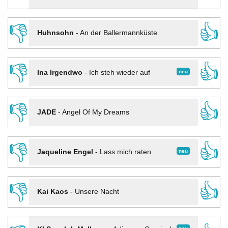
👎
👍
Huhnsohn
-
An der Ballermannküste
👎
👍
neu
Ina Irgendwo
-
Ich steh wieder auf
👎
👍
JADE
-
Angel Of My Dreams
👎
👍
neu
Jaqueline Engel
-
Lass mich raten
👎
👍
Kai Kaos
-
Unsere Nacht