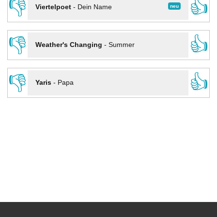
👎
👍
neu
Viertelpoet
-
Dein Name
👎
👍
Weather's Changing
-
Summer
👎
👍
Yaris
-
Papa