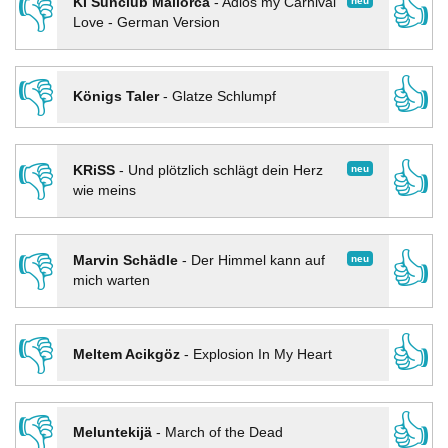
👎
👍
neu
KI Sunclub Mallorca
-
Adios my Carnival
Love - German Version
👎
👍
Königs Taler
-
Glatze Schlumpf
👎
👍
neu
KRiSS
-
Und plötzlich schlägt dein Herz
wie meins
👎
👍
neu
Marvin Schädle
-
Der Himmel kann auf
mich warten
👎
👍
Meltem Acikgöz
-
Explosion In My Heart
👎
👍
Meluntekijä
-
March of the Dead