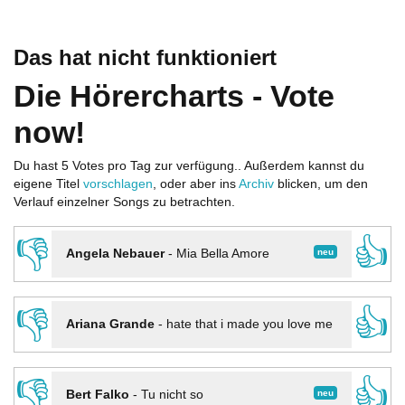
Das hat nicht funktioniert
Die Hörercharts - Vote
now!
Du hast 5 Votes pro Tag zur verfügung.. Außerdem kannst du
eigene Titel
vorschlagen
, oder aber ins
Archiv
blicken, um den
Verlauf einzelner Songs zu betrachten.
👎
👍
neu
Angela Nebauer
-
Mia Bella Amore
👎
👍
Ariana Grande
-
hate that i made you love me
👎
👍
neu
Bert Falko
-
Tu nicht so