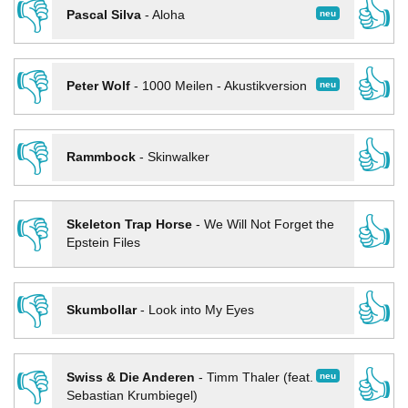
👎
👍
neu
Pascal Silva
-
Aloha
👎
👍
neu
Peter Wolf
-
1000 Meilen - Akustikversion
👎
👍
Rammbock
-
Skinwalker
👎
👍
Skeleton Trap Horse
-
We Will Not Forget the
Epstein Files
👎
👍
Skumbollar
-
Look into My Eyes
👎
👍
neu
Swiss & Die Anderen
-
Timm Thaler (feat.
Sebastian Krumbiegel)