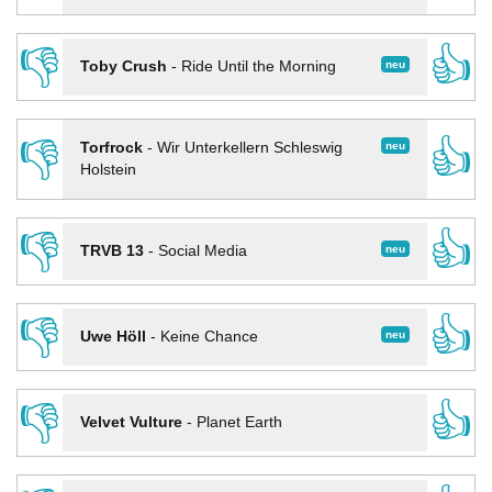
👎
👍
neu
Toby Crush
-
Ride Until the Morning
👎
👍
neu
Torfrock
-
Wir Unterkellern Schleswig
Holstein
👎
👍
neu
TRVB 13
-
Social Media
👎
👍
neu
Uwe Höll
-
Keine Chance
👎
👍
Velvet Vulture
-
Planet Earth