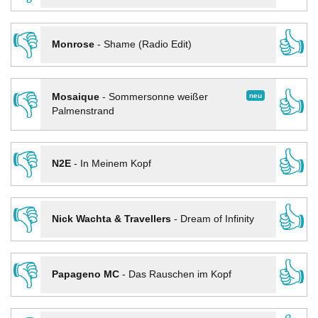
👎
👍
Monrose
-
Shame (Radio Edit)
👎
👍
neu
Mosaique
-
Sommersonne weißer
Palmenstrand
👎
👍
N2E
-
In Meinem Kopf
👎
👍
Nick Wachta & Travellers
-
Dream of Infinity
👎
👍
Papageno MC
-
Das Rauschen im Kopf