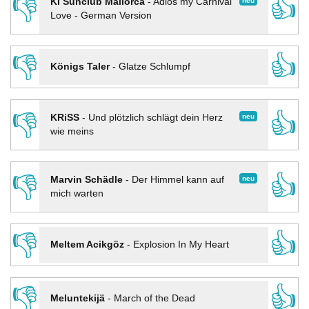
👎
👍
neu
KI Sunclub Mallorca
-
Adios my Carnival
Love - German Version
👎
👍
Königs Taler
-
Glatze Schlumpf
👎
👍
neu
KRiSS
-
Und plötzlich schlägt dein Herz
wie meins
👎
👍
neu
Marvin Schädle
-
Der Himmel kann auf
mich warten
👎
👍
Meltem Acikgöz
-
Explosion In My Heart
👎
👍
Meluntekijä
-
March of the Dead