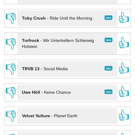
👎
👍
neu
Toby Crush
-
Ride Until the Morning
👎
👍
neu
Torfrock
-
Wir Unterkellern Schleswig
Holstein
👎
👍
neu
TRVB 13
-
Social Media
👎
👍
neu
Uwe Höll
-
Keine Chance
👎
👍
Velvet Vulture
-
Planet Earth