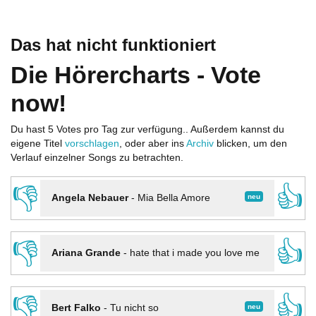
Das hat nicht funktioniert
Die Hörercharts - Vote
now!
Du hast 5 Votes pro Tag zur verfügung.. Außerdem kannst du
eigene Titel
vorschlagen
, oder aber ins
Archiv
blicken, um den
Verlauf einzelner Songs zu betrachten.
👎
👍
neu
Angela Nebauer
-
Mia Bella Amore
👎
👍
Ariana Grande
-
hate that i made you love me
👎
👍
neu
Bert Falko
-
Tu nicht so