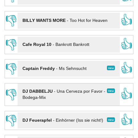
👎
👍
BILLY WANTS MORE
-
Too Hot for Heaven
👎
👍
Cafe Royal 10
-
Bankrott Bankrott
👎
👍
neu
Captain Freddy
-
Ms Sehnsucht
👎
👍
neu
DJ DABBELJU
-
Una Cerveza por Favor -
Bodega-Mix
👎
👍
neu
DJ Feuerapfel
-
Einhörner (Iss sie nicht!)