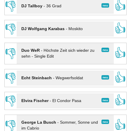
👎
👍
neu
DJ Tallboy
-
36 Grad
👎
👍
DJ Wolfgang Karabas
-
Moskito
👎
👍
neu
Duo WeR
-
Höchste Zeit sich wieder zu
sehn - Single Edit
👎
👍
neu
Echt Steinbach
-
Wegwerfsoldat
👎
👍
neu
Elvira Fischer
-
El Condor Pasa
👎
👍
neu
George La Busch
-
Sommer, Sonne und
im Cabrio