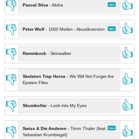
👎
👍
neu
Pascal Silva
-
Aloha
👎
👍
neu
Peter Wolf
-
1000 Meilen - Akustikversion
👎
👍
Rammbock
-
Skinwalker
👎
👍
Skeleton Trap Horse
-
We Will Not Forget the
Epstein Files
👎
👍
Skumbollar
-
Look into My Eyes
👎
👍
neu
Swiss & Die Anderen
-
Timm Thaler (feat.
Sebastian Krumbiegel)