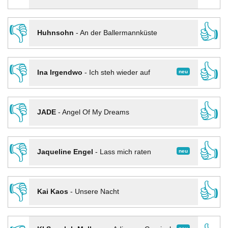
👎
👍
Huhnsohn
-
An der Ballermannküste
👎
👍
neu
Ina Irgendwo
-
Ich steh wieder auf
👎
👍
JADE
-
Angel Of My Dreams
👎
👍
neu
Jaqueline Engel
-
Lass mich raten
👎
👍
Kai Kaos
-
Unsere Nacht