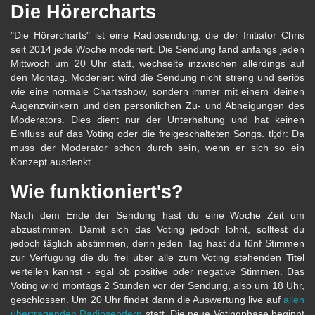
Die Hörercharts
"Die Hörercharts" ist eine Radiosendung, die der Initiator Chris
seit 2014 jede Woche moderiert. Die Sendung fand anfangs jeden
Mittwoch um 20 Uhr statt, wechselte inzwischen allerdings auf
den Montag. Moderiert wird die Sendung nicht streng und seriös
wie eine normale Chartsshow, sondern immer mit einem kleinen
Augenzwinkern und den persönlichen Zu- und Abneigungen des
Moderators. Dies dient nur der Unterhaltung und hat keinen
Einfluss auf das Voting oder die freigeschalteten Songs. tl;dr: Da
muss der Moderator schon durch sein, wenn er sich so ein
Konzept ausdenkt.
Wie funktioniert's?
Nach dem Ende der Sendung hast du eine Woche Zeit um
abzustimmen. Damit sich das Voting jedoch lohnt, solltest du
jedoch täglich abstimmen, denn jeden Tag hast du fünf Stimmen
zur Verfügung die du frei über alle zum Voting stehenden Titel
verteilen kannst - egal ob positive oder negative Stimmen. Das
Voting wird montags 2 Stunden vor der Sendung, also um 18 Uhr,
geschlossen. Um 20 Uhr findet dann die Auswertung live auf
allen
übertragenden Radiosendern
statt. Die neue Votingphase beginnt