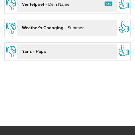
👎
👍
neu
Viertelpoet
-
Dein Name
👎
👍
Weather's Changing
-
Summer
👎
👍
Yaris
-
Papa