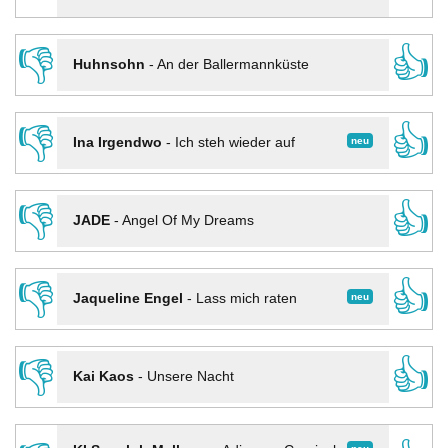
👎
👍
Huhnsohn
-
An der Ballermannküste
👎
👍
neu
Ina Irgendwo
-
Ich steh wieder auf
👎
👍
JADE
-
Angel Of My Dreams
👎
👍
neu
Jaqueline Engel
-
Lass mich raten
👎
👍
Kai Kaos
-
Unsere Nacht