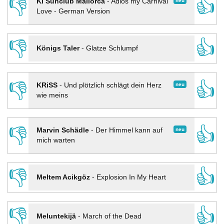
👎
👍
neu
KI Sunclub Mallorca
-
Adios my Carnival
Love - German Version
👎
👍
Königs Taler
-
Glatze Schlumpf
👎
👍
neu
KRiSS
-
Und plötzlich schlägt dein Herz
wie meins
👎
👍
neu
Marvin Schädle
-
Der Himmel kann auf
mich warten
👎
👍
Meltem Acikgöz
-
Explosion In My Heart
👎
👍
Meluntekijä
-
March of the Dead