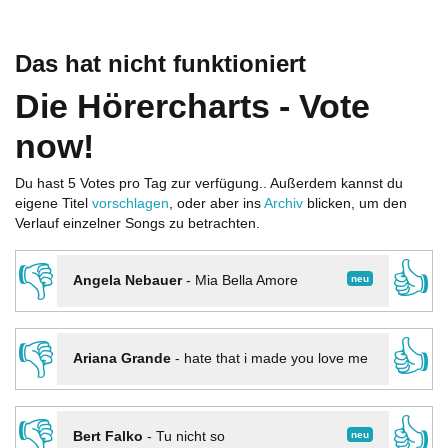
Das hat nicht funktioniert
Die Hörercharts - Vote
now!
Du hast 5 Votes pro Tag zur verfügung.. Außerdem kannst du
eigene Titel
vorschlagen
, oder aber ins
Archiv
blicken, um den
Verlauf einzelner Songs zu betrachten.
👎
👍
neu
Angela Nebauer
-
Mia Bella Amore
👎
👍
Ariana Grande
-
hate that i made you love me
👎
👍
neu
Bert Falko
-
Tu nicht so