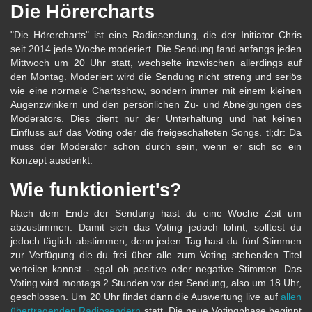
Die Hörercharts
"Die Hörercharts" ist eine Radiosendung, die der Initiator Chris
seit 2014 jede Woche moderiert. Die Sendung fand anfangs jeden
Mittwoch um 20 Uhr statt, wechselte inzwischen allerdings auf
den Montag. Moderiert wird die Sendung nicht streng und seriös
wie eine normale Chartsshow, sondern immer mit einem kleinen
Augenzwinkern und den persönlichen Zu- und Abneigungen des
Moderators. Dies dient nur der Unterhaltung und hat keinen
Einfluss auf das Voting oder die freigeschalteten Songs. tl;dr: Da
muss der Moderator schon durch sein, wenn er sich so ein
Konzept ausdenkt.
Wie funktioniert's?
Nach dem Ende der Sendung hast du eine Woche Zeit um
abzustimmen. Damit sich das Voting jedoch lohnt, solltest du
jedoch täglich abstimmen, denn jeden Tag hast du fünf Stimmen
zur Verfügung die du frei über alle zum Voting stehenden Titel
verteilen kannst - egal ob positive oder negative Stimmen. Das
Voting wird montags 2 Stunden vor der Sendung, also um 18 Uhr,
geschlossen. Um 20 Uhr findet dann die Auswertung live auf
allen
übertragenden Radiosendern
statt. Die neue Votingphase beginnt