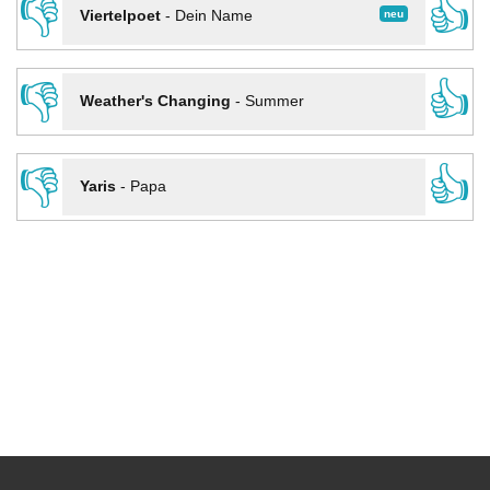
👎
👍
neu
Viertelpoet
-
Dein Name
👎
👍
Weather's Changing
-
Summer
👎
👍
Yaris
-
Papa