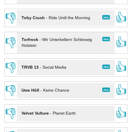
👎
👍
neu
Toby Crush
-
Ride Until the Morning
👎
👍
neu
Torfrock
-
Wir Unterkellern Schleswig
Holstein
👎
👍
neu
TRVB 13
-
Social Media
👎
👍
neu
Uwe Höll
-
Keine Chance
👎
👍
Velvet Vulture
-
Planet Earth