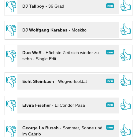
👎
👍
neu
DJ Tallboy
-
36 Grad
👎
👍
DJ Wolfgang Karabas
-
Moskito
👎
👍
neu
Duo WeR
-
Höchste Zeit sich wieder zu
sehn - Single Edit
👎
👍
neu
Echt Steinbach
-
Wegwerfsoldat
👎
👍
neu
Elvira Fischer
-
El Condor Pasa
👎
👍
neu
George La Busch
-
Sommer, Sonne und
im Cabrio