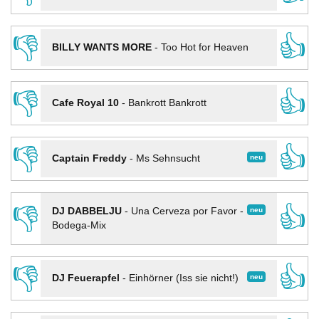
👎
👍
BILLY WANTS MORE
-
Too Hot for Heaven
👎
👍
Cafe Royal 10
-
Bankrott Bankrott
👎
👍
neu
Captain Freddy
-
Ms Sehnsucht
👎
👍
neu
DJ DABBELJU
-
Una Cerveza por Favor -
Bodega-Mix
👎
👍
neu
DJ Feuerapfel
-
Einhörner (Iss sie nicht!)