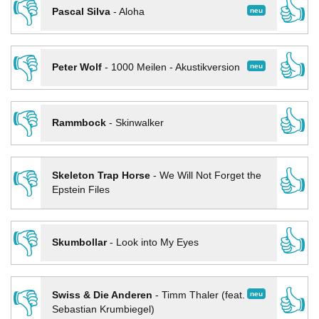
👎
👍
neu
Pascal Silva
-
Aloha
👎
👍
neu
Peter Wolf
-
1000 Meilen - Akustikversion
👎
👍
Rammbock
-
Skinwalker
👎
👍
Skeleton Trap Horse
-
We Will Not Forget the
Epstein Files
👎
👍
Skumbollar
-
Look into My Eyes
👎
👍
neu
Swiss & Die Anderen
-
Timm Thaler (feat.
Sebastian Krumbiegel)