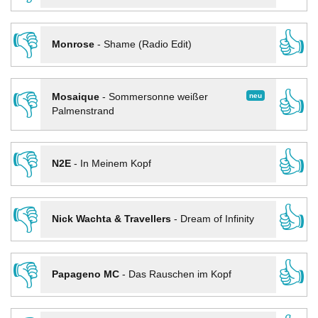
👎
👍
Monrose
-
Shame (Radio Edit)
👎
👍
neu
Mosaique
-
Sommersonne weißer
Palmenstrand
👎
👍
N2E
-
In Meinem Kopf
👎
👍
Nick Wachta & Travellers
-
Dream of Infinity
👎
👍
Papageno MC
-
Das Rauschen im Kopf