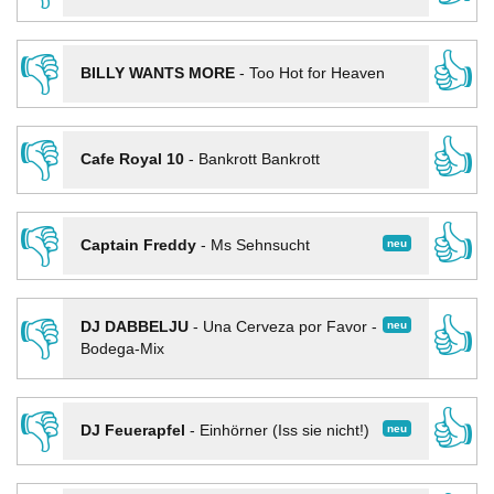
👎
👍
BILLY WANTS MORE
-
Too Hot for Heaven
👎
👍
Cafe Royal 10
-
Bankrott Bankrott
👎
👍
neu
Captain Freddy
-
Ms Sehnsucht
👎
👍
neu
DJ DABBELJU
-
Una Cerveza por Favor -
Bodega-Mix
👎
👍
neu
DJ Feuerapfel
-
Einhörner (Iss sie nicht!)