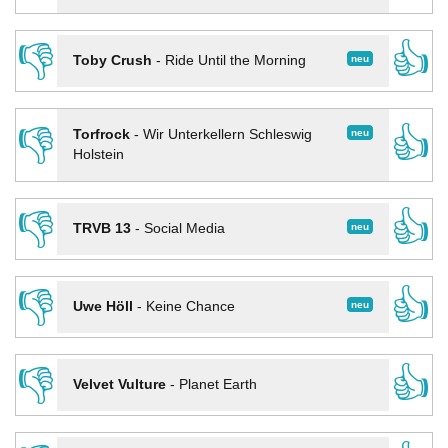
👎
👍
neu
Toby Crush
-
Ride Until the Morning
👎
👍
neu
Torfrock
-
Wir Unterkellern Schleswig
Holstein
👎
👍
neu
TRVB 13
-
Social Media
👎
👍
neu
Uwe Höll
-
Keine Chance
👎
👍
Velvet Vulture
-
Planet Earth