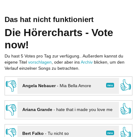
Das hat nicht funktioniert
Die Hörercharts - Vote
now!
Du hast 5 Votes pro Tag zur verfügung.. Außerdem kannst du
eigene Titel
vorschlagen
, oder aber ins
Archiv
blicken, um den
Verlauf einzelner Songs zu betrachten.
👎
👍
neu
Angela Nebauer
-
Mia Bella Amore
👎
👍
Ariana Grande
-
hate that i made you love me
👎
👍
neu
Bert Falko
-
Tu nicht so