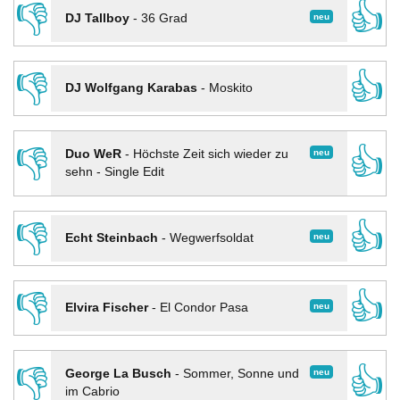
👎
👍
neu
DJ Tallboy
-
36 Grad
👎
👍
DJ Wolfgang Karabas
-
Moskito
👎
👍
neu
Duo WeR
-
Höchste Zeit sich wieder zu
sehn - Single Edit
👎
👍
neu
Echt Steinbach
-
Wegwerfsoldat
👎
👍
neu
Elvira Fischer
-
El Condor Pasa
👎
👍
neu
George La Busch
-
Sommer, Sonne und
im Cabrio