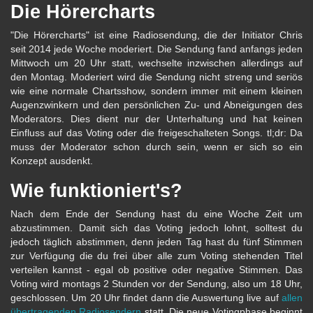
Die Hörercharts
"Die Hörercharts" ist eine Radiosendung, die der Initiator Chris
seit 2014 jede Woche moderiert. Die Sendung fand anfangs jeden
Mittwoch um 20 Uhr statt, wechselte inzwischen allerdings auf
den Montag. Moderiert wird die Sendung nicht streng und seriös
wie eine normale Chartsshow, sondern immer mit einem kleinen
Augenzwinkern und den persönlichen Zu- und Abneigungen des
Moderators. Dies dient nur der Unterhaltung und hat keinen
Einfluss auf das Voting oder die freigeschalteten Songs. tl;dr: Da
muss der Moderator schon durch sein, wenn er sich so ein
Konzept ausdenkt.
Wie funktioniert's?
Nach dem Ende der Sendung hast du eine Woche Zeit um
abzustimmen. Damit sich das Voting jedoch lohnt, solltest du
jedoch täglich abstimmen, denn jeden Tag hast du fünf Stimmen
zur Verfügung die du frei über alle zum Voting stehenden Titel
verteilen kannst - egal ob positive oder negative Stimmen. Das
Voting wird montags 2 Stunden vor der Sendung, also um 18 Uhr,
geschlossen. Um 20 Uhr findet dann die Auswertung live auf
allen
übertragenden Radiosendern
statt. Die neue Votingphase beginnt