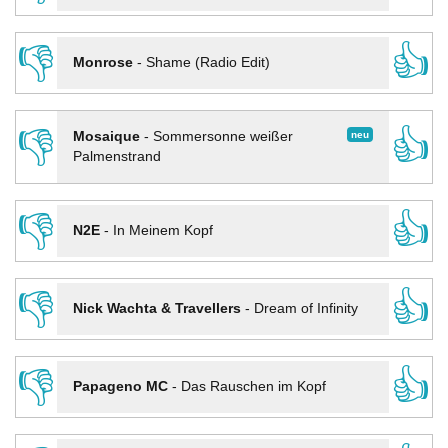
👎
👍
Monrose
-
Shame (Radio Edit)
👎
👍
neu
Mosaique
-
Sommersonne weißer
Palmenstrand
👎
👍
N2E
-
In Meinem Kopf
👎
👍
Nick Wachta & Travellers
-
Dream of Infinity
👎
👍
Papageno MC
-
Das Rauschen im Kopf