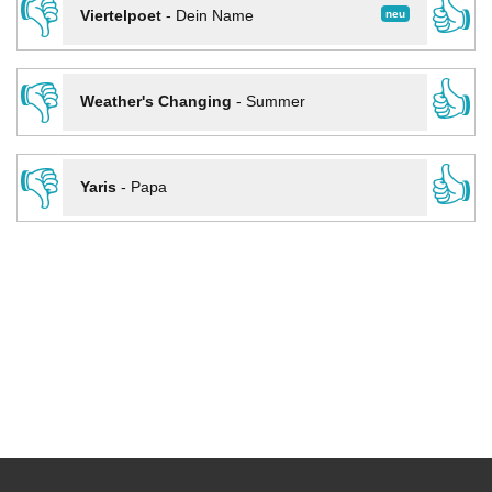
👎
👍
neu
Viertelpoet
-
Dein Name
👎
👍
Weather's Changing
-
Summer
👎
👍
Yaris
-
Papa