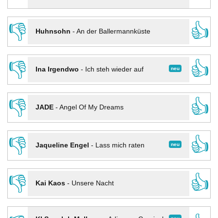
👎
👍
Huhnsohn
-
An der Ballermannküste
👎
👍
neu
Ina Irgendwo
-
Ich steh wieder auf
👎
👍
JADE
-
Angel Of My Dreams
👎
👍
neu
Jaqueline Engel
-
Lass mich raten
👎
👍
Kai Kaos
-
Unsere Nacht