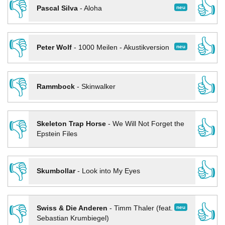
👎
👍
neu
Pascal Silva
-
Aloha
👎
👍
neu
Peter Wolf
-
1000 Meilen - Akustikversion
👎
👍
Rammbock
-
Skinwalker
👎
👍
Skeleton Trap Horse
-
We Will Not Forget the
Epstein Files
👎
👍
Skumbollar
-
Look into My Eyes
👎
👍
neu
Swiss & Die Anderen
-
Timm Thaler (feat.
Sebastian Krumbiegel)