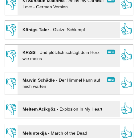
👎
👍
neu
KI Sunclub Mallorca
-
Adios my Carnival
Love - German Version
👎
👍
Königs Taler
-
Glatze Schlumpf
👎
👍
neu
KRiSS
-
Und plötzlich schlägt dein Herz
wie meins
👎
👍
neu
Marvin Schädle
-
Der Himmel kann auf
mich warten
👎
👍
Meltem Acikgöz
-
Explosion In My Heart
👎
👍
Meluntekijä
-
March of the Dead