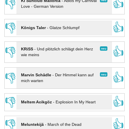
👎
👍
neu
KI Sunclub Mallorca
-
Adios my Carnival
Love - German Version
👎
👍
Königs Taler
-
Glatze Schlumpf
👎
👍
neu
KRiSS
-
Und plötzlich schlägt dein Herz
wie meins
👎
👍
neu
Marvin Schädle
-
Der Himmel kann auf
mich warten
👎
👍
Meltem Acikgöz
-
Explosion In My Heart
👎
👍
Meluntekijä
-
March of the Dead