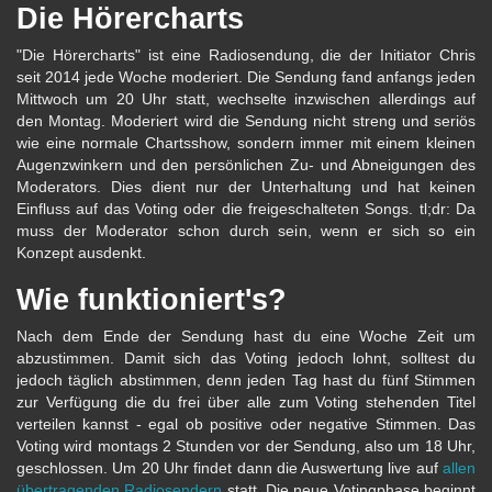
Die Hörercharts
"Die Hörercharts" ist eine Radiosendung, die der Initiator Chris
seit 2014 jede Woche moderiert. Die Sendung fand anfangs jeden
Mittwoch um 20 Uhr statt, wechselte inzwischen allerdings auf
den Montag. Moderiert wird die Sendung nicht streng und seriös
wie eine normale Chartsshow, sondern immer mit einem kleinen
Augenzwinkern und den persönlichen Zu- und Abneigungen des
Moderators. Dies dient nur der Unterhaltung und hat keinen
Einfluss auf das Voting oder die freigeschalteten Songs. tl;dr: Da
muss der Moderator schon durch sein, wenn er sich so ein
Konzept ausdenkt.
Wie funktioniert's?
Nach dem Ende der Sendung hast du eine Woche Zeit um
abzustimmen. Damit sich das Voting jedoch lohnt, solltest du
jedoch täglich abstimmen, denn jeden Tag hast du fünf Stimmen
zur Verfügung die du frei über alle zum Voting stehenden Titel
verteilen kannst - egal ob positive oder negative Stimmen. Das
Voting wird montags 2 Stunden vor der Sendung, also um 18 Uhr,
geschlossen. Um 20 Uhr findet dann die Auswertung live auf
allen
übertragenden Radiosendern
statt. Die neue Votingphase beginnt