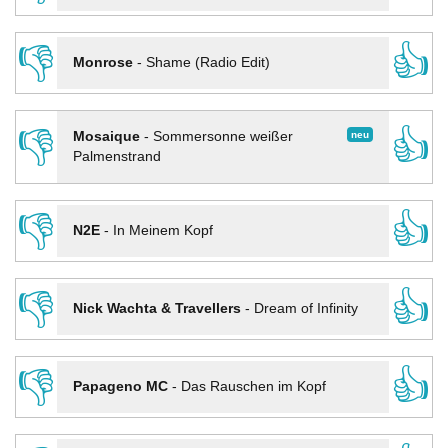
👎
👍
Monrose
-
Shame (Radio Edit)
👎
👍
neu
Mosaique
-
Sommersonne weißer
Palmenstrand
👎
👍
N2E
-
In Meinem Kopf
👎
👍
Nick Wachta & Travellers
-
Dream of Infinity
👎
👍
Papageno MC
-
Das Rauschen im Kopf