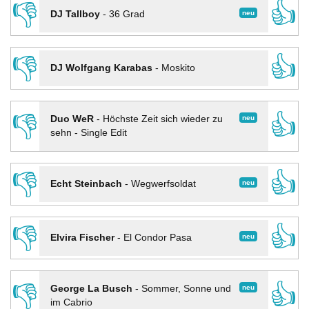
👎
👍
neu
DJ Tallboy
-
36 Grad
👎
👍
DJ Wolfgang Karabas
-
Moskito
👎
👍
neu
Duo WeR
-
Höchste Zeit sich wieder zu
sehn - Single Edit
👎
👍
neu
Echt Steinbach
-
Wegwerfsoldat
👎
👍
neu
Elvira Fischer
-
El Condor Pasa
👎
👍
neu
George La Busch
-
Sommer, Sonne und
im Cabrio