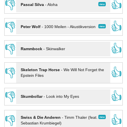
👎
👍
neu
Pascal Silva
-
Aloha
👎
👍
neu
Peter Wolf
-
1000 Meilen - Akustikversion
👎
👍
Rammbock
-
Skinwalker
👎
👍
Skeleton Trap Horse
-
We Will Not Forget the
Epstein Files
👎
👍
Skumbollar
-
Look into My Eyes
👎
👍
neu
Swiss & Die Anderen
-
Timm Thaler (feat.
Sebastian Krumbiegel)