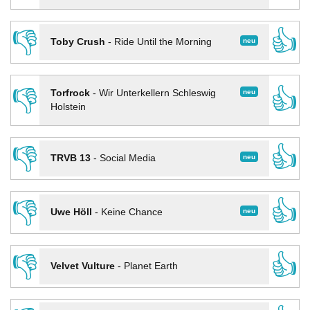
👎
👍
neu
Toby Crush
-
Ride Until the Morning
👎
👍
neu
Torfrock
-
Wir Unterkellern Schleswig
Holstein
👎
👍
neu
TRVB 13
-
Social Media
👎
👍
neu
Uwe Höll
-
Keine Chance
👎
👍
Velvet Vulture
-
Planet Earth