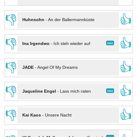
👎
👍
Huhnsohn
-
An der Ballermannküste
👎
👍
neu
Ina Irgendwo
-
Ich steh wieder auf
👎
👍
JADE
-
Angel Of My Dreams
👎
👍
neu
Jaqueline Engel
-
Lass mich raten
👎
👍
Kai Kaos
-
Unsere Nacht