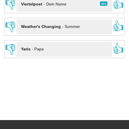
👎
👍
neu
Viertelpoet
-
Dein Name
👎
👍
Weather's Changing
-
Summer
👎
👍
Yaris
-
Papa