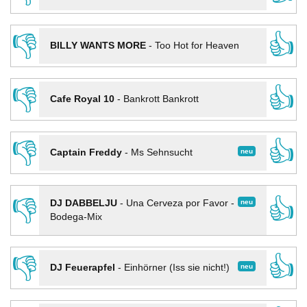
👎
👍
BILLY WANTS MORE
-
Too Hot for Heaven
👎
👍
Cafe Royal 10
-
Bankrott Bankrott
👎
👍
neu
Captain Freddy
-
Ms Sehnsucht
👎
👍
neu
DJ DABBELJU
-
Una Cerveza por Favor -
Bodega-Mix
👎
👍
neu
DJ Feuerapfel
-
Einhörner (Iss sie nicht!)