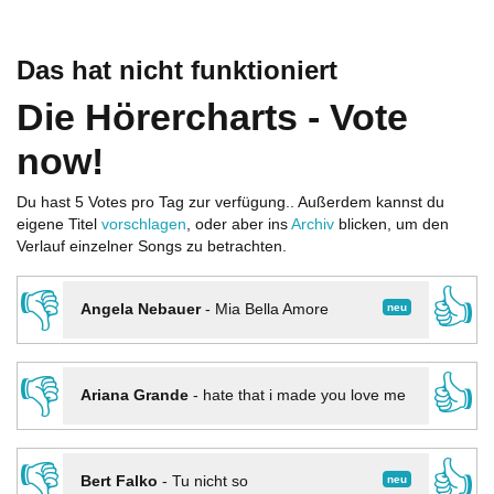
Das hat nicht funktioniert
Die Hörercharts - Vote
now!
Du hast 5 Votes pro Tag zur verfügung.. Außerdem kannst du
eigene Titel
vorschlagen
, oder aber ins
Archiv
blicken, um den
Verlauf einzelner Songs zu betrachten.
👎
👍
neu
Angela Nebauer
-
Mia Bella Amore
👎
👍
Ariana Grande
-
hate that i made you love me
👎
👍
neu
Bert Falko
-
Tu nicht so